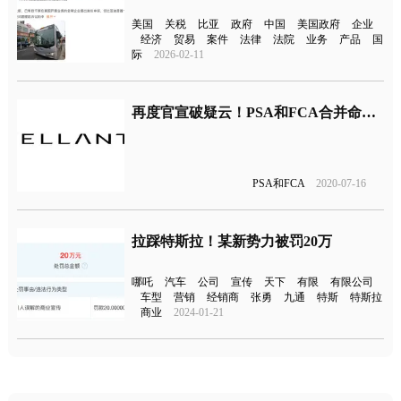
美国
关税
比亚
政府
中国
美国政府
企业
经济
贸易
案件
法律
法院
业务
产品
国
际
2026-02-11
再度官宣破疑云！PSA和FCA合并命名STELLANTIS
PSA和FCA
2020-07-16
拉踩特斯拉！某新势力被罚20万
哪吒
汽车
公司
宣传
天下
有限
有限公司
车型
营销
经销商
张勇
九通
特斯
特斯拉
商业
2024-01-21