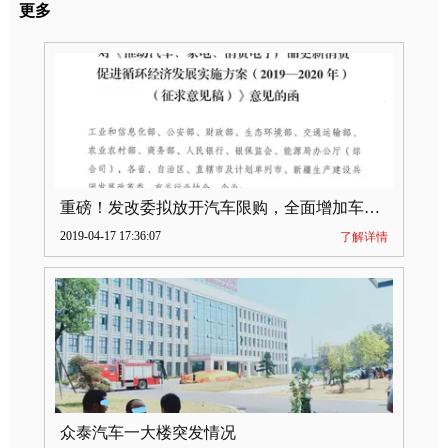
更多
重磅！发改委拟放开汽车限购，全面增加车牌指标
2019-04-17 17:36:07
了解详情
众泰汽车一大楼突发情况