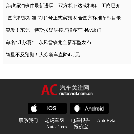
奔驰漏油事件最新进展：双方私下达成和解，工商已介入调查
“国六排放标准”7月1号正式实施 符合国六标准车型目录一览
突发！东莞一特斯拉疑失控连撞多车冲毁店门
命名“凡尔赛”，东风雪铁龙全新车型发布
销量不及预期！大众新车直降4万元
联系我们
老虎车网
电车报告
AutoBeta
AutoTimes
报价宝