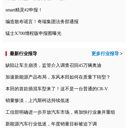
smart精灵#2申报！
编造散布谣言！奇瑞集团法务部通报
猛士X700增程版申报图曝光
最新行业报导
更多行业报导
>
缺陷让车主崩溃，监管介入调查召回45万辆奥迪
加速新能源产品布局，东风本田如何在质量下转型？
本田的首款插混车型来了！这不是一台普通的CR-V
销量惨淡，上汽斯柯达持续低迷
工信部明确进一步开放汽车市场，将加快行业兼并重组
新能源汽车行业低迷，年度销量目标被迫下调