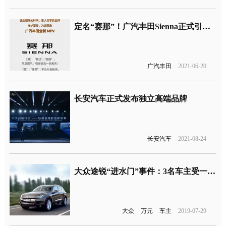
定名“赛那”！广汽丰田Sienna正式引入国产
广汽丰田
2021-06-20
长安汽车正式发布独立高端品牌
长安汽车
2021-08-24
大众途锐“进水门”事件：3名车主受一审判定获赔63至68万元不等
大众
万元
车主
2019-07-29