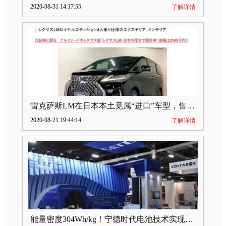
2020-08-31 14:17:55
了解详情
雷克萨斯LM在日本本土竟属“进口”车型，售价2580万日元
2020-08-21 19:44:14
了解详情
能量密度304Wh/kg！宁德时代电池技术实现突破