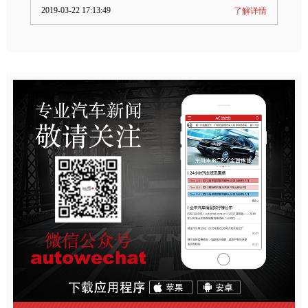
2019-03-22 17:13:49
了解详情