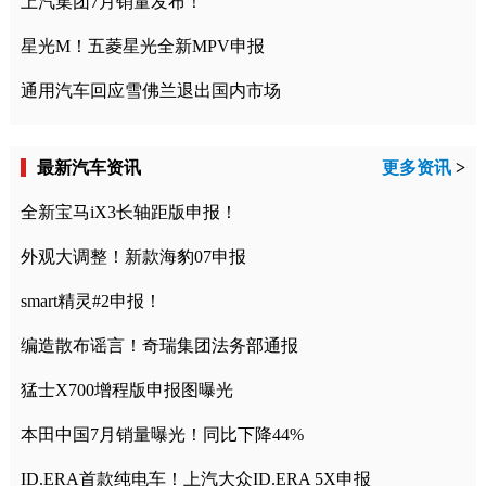
上汽集团7月销量发布！
星光M！五菱星光全新MPV申报
通用汽车回应雪佛兰退出国内市场
最新汽车资讯
更多资讯
>
全新宝马iX3长轴距版申报！
外观大调整！新款海豹07申报
smart精灵#2申报！
编造散布谣言！奇瑞集团法务部通报
猛士X700增程版申报图曝光
本田中国7月销量曝光！同比下降44%
ID.ERA首款纯电车！上汽大众ID.ERA 5X申报