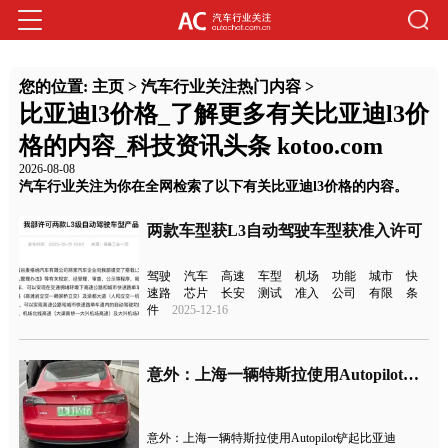
您的位置:
主页
>
汽车行业关注热门内容
>
比亚迪l3价格_了解更多有关比亚迪l3价
格的内容_科技资讯头条 kotoo.com
2026-08-08
汽车行业关注为你在全网检索了以下有关比亚迪l3价格的内容。
两款车型获L3自动驾驶车型获准入许可
驾驶
汽车
高速
车型
机场
功能
城市
快
速路
芯片
长安
测试
准入
公司
有限
条
件
2025-12-16
意外：上海一辆特斯拉使用Autopilot铲起比亚迪
意外：上海一辆特斯拉使用Autopilot铲起比亚迪