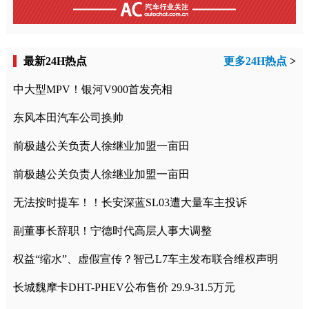
最新24H热点
更多24H热点
>
中大型MPV！银河V900首发亮相
东风本田汽车公司换帅
前极越公关负责人徐继业加盟一亩田
前极越公关负责人徐继业加盟一亩田
无法按时提车！！长安深蓝SL03遭大量车主投诉
副董事长辞职！宁德时代高层人事大调整
权益“缩水”、虚假宣传？智己L7车主发布联合维权声明
长城魏摩卡DHT-PHEV公布售价 29.9-31.5万元