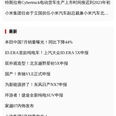
特斯拉将Cybertruck电动货车生产上市时间推迟到2023年初
小米集团任命于立国担任小米汽车副总裁兼小米汽车北京总部政委
最新
本田中国7月销量曝光！同比下降44%
ID.ERA首款纯电车！上汽大众ID.ERA 5X申报
双外观造型！北京越野星钽5X申报
国产！奔驰VLE正式申报
为新能源拼了！东风日产NX7申报
环游者！捷途全新纯电SUV申报
家越07内饰发布