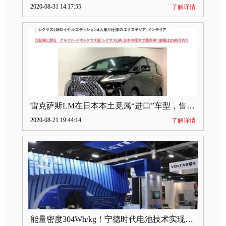
2020-08-31 14:17:55
了解详情
雷克萨斯LM在日本本土竟属“进口”车型，售价2580万日元
2020-08-21 19:44:14
了解详情
能量密度304Wh/kg！宁德时代电池技术实现突破