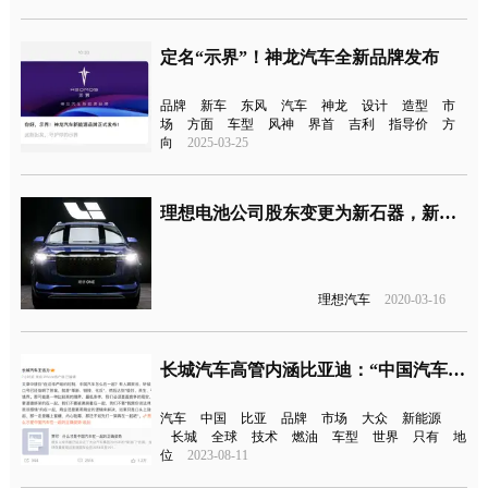
定名“示界”！神龙汽车全新品牌发布
品牌
新车
东风
汽车
神龙
设计
造型
市
场
方面
车型
风神
界首
吉利
指导价
方
向
2025-03-25
理想电池公司股东变更为新石器，新产品将采用比亚迪电池
理想汽车
2020-03-16
长城汽车高管内涵比亚迪：“中国汽车在一起”是道德绑架！不如先打一架！
汽车
中国
比亚
品牌
市场
大众
新能源
长城
全球
技术
燃油
车型
世界
只有
地
位
2023-08-11