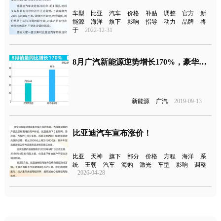
车型
比亚
汽车
价格
补贴
调整
官方
新
能源
海洋
旗下
影响
指导
动力
品牌
将
于
2022-12-31
8月广汽新能源逆势增长170%，豪华纯电SUV下月上市
新能源
广汽
2019-09-13
比亚迪汽车宣布涨价！
比亚
天神
旗下
部分
价格
方程
海洋
系
统
王朝
汽车
海豹
激光
车型
影响
调整
2026-04-28