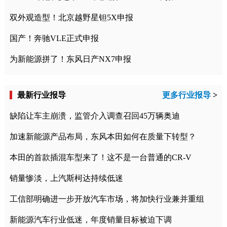
双外观造型！北京越野星钽5X申报
国产！奔驰VLE正式申报
为新能源拼了！东风日产NX7申报
最新行业报导
更多行业报导
>
缺陷让车主崩溃，监管介入调查召回45万辆奥迪
加速新能源产品布局，东风本田如何在质量下转型？
本田的首款插混车型来了！这不是一台普通的CR-V
销量惨淡，上汽斯柯达持续低迷
工信部明确进一步开放汽车市场，将加快行业兼并重组
新能源汽车行业低迷，年度销量目标被迫下调