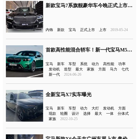
新款宝马7系旗舰豪华车今晚正式上市 外观内饰全面升级
内饰
新款
宝马
正式上市
上市
2019-05-24
首款高性能混合轿车！新一代宝马M5全球首发
宝马
新车
车型
系统
动力
高性能
功率
发动机
造型
最大
家族
方面
马力
七代
新一代
2024-06-26
全新宝马X7实车曝光
宝马
新车
车型
动力
大灯
发动机
方面
现款
轮圈
设计
选择
最大
一体
分体式
家族
2022-10-25
宝马新款X6今天在广州车展上市 售价76.69-93.69万元