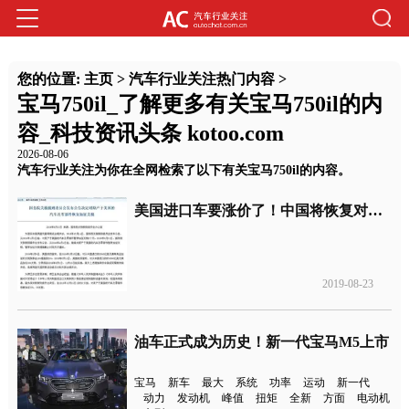
您的位置:
主页
>
汽车行业关注热门内容
>
宝马750il_了解更多有关宝马750il的内
容_科技资讯头条 kotoo.com
2026-08-06
汽车行业关注为你在全网检索了以下有关宝马750il的内容。
美国进口车要涨价了！中国将恢复对美产汽车加征25%关税
2019-08-23
油车正式成为历史！新一代宝马M5上市
宝马
新车
最大
系统
功率
运动
新一代
动力
发动机
峰值
扭矩
全新
方面
电动机