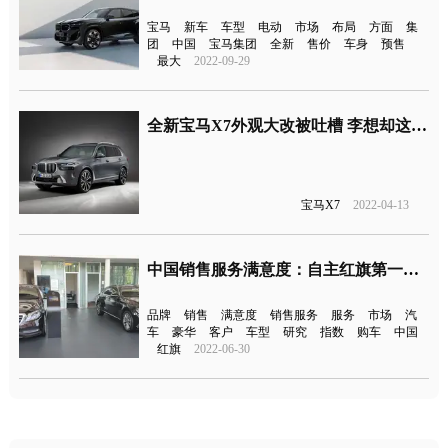
宝马
新车
车型
电动
市场
布局
方面
集
团
中国
宝马集团
全新
售价
车身
预售
最大
2022-09-29
全新宝马X7外观大改被吐槽 李想却这样评价
宝马X7
2022-04-13
中国销售服务满意度：自主红旗第一，多品牌淡出市场
品牌
销售
满意度
销售服务
服务
市场
汽
车
豪华
客户
车型
研究
指数
购车
中国
红旗
2022-06-30