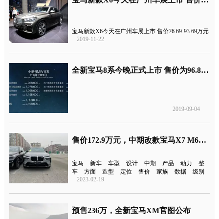
宝马新款X6今天在广州车展上市 售价76.69-93.69万元
2019-11-22
全新宝马8系今晚正式上市 售价为96.80-219.80万元
2019-09-04
售价172.9万元，中期改款宝马X7 M60i国内亮相
宝马
新车
车型
设计
中期
产品
动力
整
车
方面
造型
定位
售价
家族
数据
级别
2023-02-19
预售236万，全新宝马XM官图公布