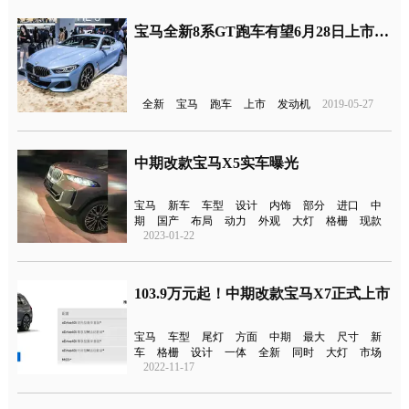
宝马全新8系GT跑车有望6月28日上市 3.6秒破百V8发动机
全新
宝马
跑车
上市
发动机
2019-05-27
中期改款宝马X5实车曝光
宝马
新车
车型
设计
内饰
部分
进口
中
期
国产
布局
动力
外观
大灯
格栅
现款
2023-01-22
103.9万元起！中期改款宝马X7正式上市
宝马
车型
尾灯
方面
中期
最大
尺寸
新
车
格栅
设计
一体
全新
同时
大灯
市场
2022-11-17