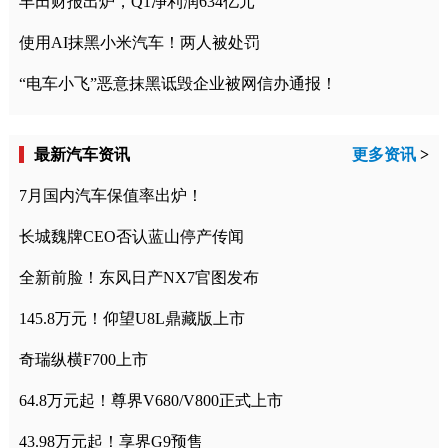
丰田财报出炉，Q1净利润634亿元
使用AI抹黑小米汽车！两人被处罚
“电车小飞”恶意抹黑诋毁企业被网信办通报！
最新汽车资讯
更多资讯
>
7月国内汽车保值率出炉！
长城魏牌CEO否认蓝山停产传闻
全新前脸！东风日产NX7官图发布
145.8万元！仰望U8L鼎藏版上市
奇瑞纵横F700上市
64.8万元起！尊界V680/V800正式上市
43.98万元起！享界G9预售