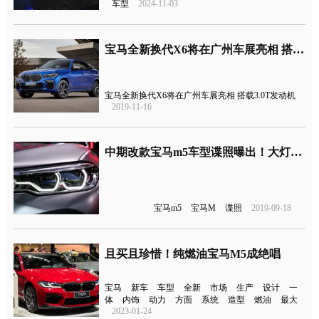
车型
2024-11-03
宝马全新换代X6将在广州车展亮相 搭载3.0T发动机
宝马全新换代X6将在广州车展亮相 搭载3.0T发动机
2019-11-16
中期改款宝马m5车型谍照曝出！大灯采用全新设计
宝马m5
宝马M
谍照
2019-09-18
且买且珍惜！纯燃油宝马M5成绝唱
宝马
新车
车型
全新
市场
生产
设计
一
体
内饰
动力
方面
系统
造型
燃油
最大
2023-01-24