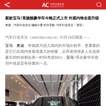
新款宝马7系旗舰豪华车今晚正式上市 外观内饰全面升级
来源：
汽车行业关注
编辑小爱
栏目导航:
汽车行业关注
>
资讯
>
汽车行业关注（autochat.com.cn）05月24日报道——
宝马
、
奥迪
、奔驰因为进入国内的市场比较早，更重要的
是它们在国内有着很庞大的销量，从而使得很多人在选择
豪车的时候都会第一时间考虑BBA，
宝马
7系在豪华车级
别中就是蛮有份量的一员。