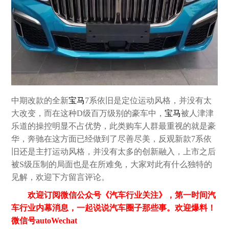
中期改款的全新
宝马
7系依旧是定位运动风格，并没有太
大改变，而在这种D级百万级别的豪车中，
宝马
被人津津
乐道的操控明显不占优势，此类购车人群最重视的就是豪
华，奔驰在这方面已经做到了尽善尽美，反观新款7系依
旧还是主打运动风格，并没有太多的创新融入，上市之后
被S级压制的局面也是在所难免，大家对此有什么独特的
见解，欢迎下方留言评论。
欢迎订阅微信公众号《汽车行业关注》，第一时间汽
车行业内幕消息，一起说说汽车圈子那些事。欢迎爆料！
微信号autoWechat