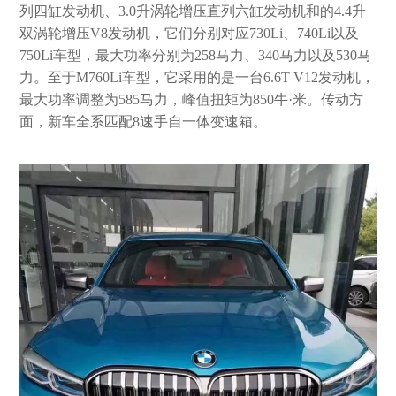
列四缸发动机、3.0升涡轮增压直列六缸发动机和的4.4升
双涡轮增压V8发动机，它们分别对应730Li、740Li以及
750Li车型，最大功率分别为258马力、340马力以及530马
力。至于M760Li车型，它采用的是一台6.6T V12发动机，
最大功率调整为585马力，峰值扭矩为850牛·米。传动方
面，新车全系匹配8速手自一体变速箱。