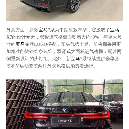
外观方面，新款
宝马
7系为中期改款车型，它汲取了
宝马
X7的设计元素，双肾进气格栅面积增大约40%，与更大尺
寸的
宝马
品牌LOGO搭配，车头气势十足。前格栅采用更
加粗壮的镀铬饰条装饰，双肾式大面积进气格栅，配以两
侧重新设计的头灯组。此外，新
宝马
7系继续提供豪华套
装和M运动套装两种外观风格供消费者选择。