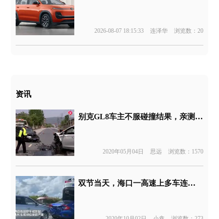
2026-08-07 18:15:33
连泽华
浏览数：20
资讯
别克GL8车主不服碰撞结果，亲测”25%”偏置碰撞？
2020年05月04日
思远
浏览数：1570
双节当天，海口一高速上多车连环追尾
2020年10月02日
小鑫
浏览数：273