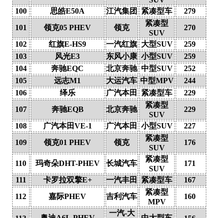
100
思皓E50A
江汽集团
紧凑型车
279
紧凑型
101
领克05 PHEV
领克
270
SUV
102
红旗E-HS9
一汽红旗
大型SUV
259
103
风光E3
东风小康
小型SUV
259
104
奔驰EQC
北京奔驰
中型SUV
252
105
远志M1
大运汽车
中型MPV
244
106
绎乐
广汽本田
紧凑型车
229
紧凑型
107
奔驰EQB
北京奔驰
229
SUV
108
广汽本田VE-1
广汽本田
小型SUV
227
紧凑型
109
领克01 PHEV
领克
176
SUV
紧凑型
110
玛奇朵DHT-PHEV
长城汽车
171
SUV
111
卡罗拉双擎E+
一汽丰田
紧凑型车
167
紧凑型
112
嘉际PHEV
吉利汽车
160
MPV
一汽-大
奥迪A6L PHEV
中大型车