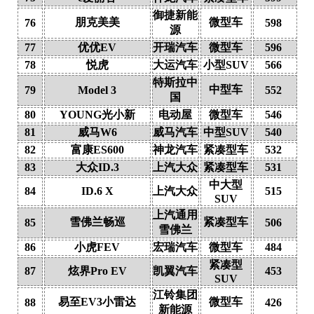
御捷新能
朋克美美
微型车
76
598
源
77
优优EV
开瑞汽车
微型车
596
78
悦虎
大运汽车
小型SUV
566
特斯拉中
中型车
79
Model 3
552
国
80
YOUNG光小新
电动屋
微型车
546
81
威马W6
威马汽车
中型SUV
540
82
富康ES600
神龙汽车
紧凑型车
532
83
大众ID.3
上汽大众
紧凑型车
531
中大型
84
ID.6 X
上汽大众
515
SUV
上汽通用
雪佛兰畅巡
紧凑型车
85
506
雪佛兰
86
小虎FEV
宏瑞汽车
微型车
484
紧凑型
87
炫界Pro EV
凯翼汽车
453
SUV
江铃集团
易至EV3小雷达
微型车
88
426
新能源