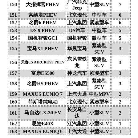
广汽菲克
150
大指挥官PHEV
中型SUV
7
Jeep
151
索纳塔PHEV
北京现代
中型车
6
152
名爵6 PHEV
上汽集团
紧凑型车
6
153
DS 9 PHEV
DS汽车
中型车
5
154
国机智骏GC1
国机智骏
微型车
5
紧凑型
155
宝马X1 PHEV
华晨宝马
3
SUV
东风雪铁
紧凑型
156
3
天逸C5 AIRCROSS PHEV
龙
SUV
157
富康ES500
神龙汽车
紧凑型车
3
紧凑型
158
名爵HS PHEV
上汽集团
3
SUV
159
MAXUS EUNIQ 7
上汽大通
中型MPV
2
160
菲斯塔纯电动
北京现代
紧凑型车
2
长安马自
马自达CX-30 EV
小型SUV
161
2
达
162
思皓E40X
江汽集团
小型SUV
1
163
MAXUS EUNIQ 6
上汽大通
中型SUV
1