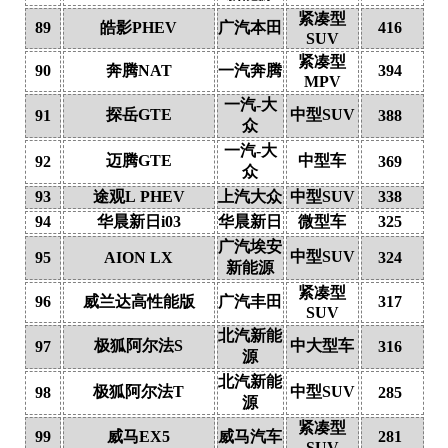
紧凑型
89
皓影PHEV
广汽本田
416
SUV
紧凑型
90
奔腾NAT
一汽奔腾
394
MPV
一汽-大
探岳GTE
中型SUV
91
388
众
一汽-大
迈腾GTE
中型车
92
369
众
93
途观L PHEV
上汽大众
中型SUV
338
94
华晨新日i03
华晨新日
微型车
325
广汽埃安
中型SUV
95
AION LX
324
新能源
紧凑型
96
威兰达高性能版
广汽丰田
317
SUV
北汽新能
极狐阿尔法S
中大型车
97
316
源
北汽新能
极狐阿尔法T
中型SUV
98
285
源
紧凑型
99
威马EX5
威马汽车
281
SUV