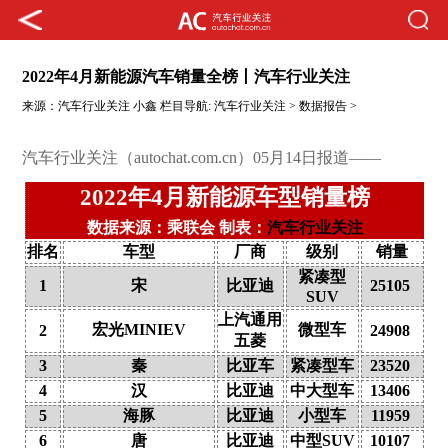
2022年4月新能源汽车销量全榜丨汽车行业关注
来源：
汽车行业关注
小鑫
栏目导航:
汽车行业关注
>
数据报告
>
汽车行业关注（autochat.com.cn）05月14日报道——
2022年4月新能源车型销量榜
数据来源：乘联会 制表：
汽车行业关注
排名
车型
厂商
级别
销量
紧凑型
1
宋
比亚迪
25105
SUV
上汽通用
宏光MINIEV
微型车
2
24908
五菱
3
秦
比亚车
紧凑型车
23520
4
汉
比亚迪
中大型车
13406
5
海豚
比亚迪
小型车
11959
6
唐
比亚迪
中型SUV
10107