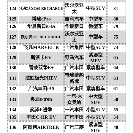
沃尔沃亚
中型SUV
124
81
沃尔沃XC60 RECHARGE
太
125
博瑞ePro
吉利汽车
中型车
80
126
华晨新日i03A
华晨新日
微型车
79
沃尔沃亚
中型车
127
75
沃尔沃S60 RECHARGE
太
128
飞凡MARVEL R
上汽集团
中型SUV
74
紧凑型
129
斯派卡EV
野马汽车
65
MPV
130
雷凌双擎E+
广汽丰田
紧凑型车
64
奇瑞捷豹
揽胜极光PHEV
中型SUV
131
63
路虎
132
广汽丰田iA5
广汽丰田
紧凑型车
61
一汽-大
中大型
奥迪e-tron
133
58
众奥迪
SUV
134
奕泽E进擎
一汽丰田
小型SUV
55
135
丰田C-HR EV
广汽丰田
小型SUV
54
紧凑型
136
阿图柯AIRTREK
广汽三菱
48
SUV