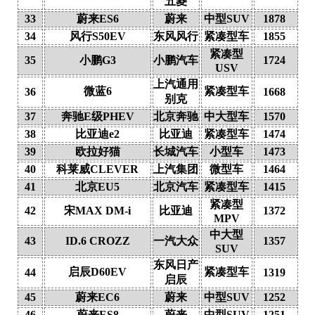
五菱
33
蔚来ES6
蔚来
中型SUV
1878
34
风行S50EV
东风风行
紧凑型车
1855
紧凑型
35
小鹏G3
小鹏汽车
1724
USV
上汽通用
微蓝6
紧凑型车
36
1668
别克
37
奔驰E级PHEV
北京奔驰
中大型车
1570
38
比亚迪e2
比亚迪
紧凑型车
1474
39
欧拉好猫
长城汽车
小型车
1473
40
科莱威CLEVER
上汽集团
微型车
1464
41
北京EU5
北京汽车
紧凑型车
1415
紧凑型
42
宋MAX DM-i
比亚迪
1372
MPV
中大型
43
ID.6 CROZZ
一汽大众
1357
SUV
东风日产
启辰D60EV
紧凑型车
44
1319
启辰
45
蔚来EC6
蔚来
中型SUV
1252
46
蔚来ES8
蔚来
中型SUV
1251