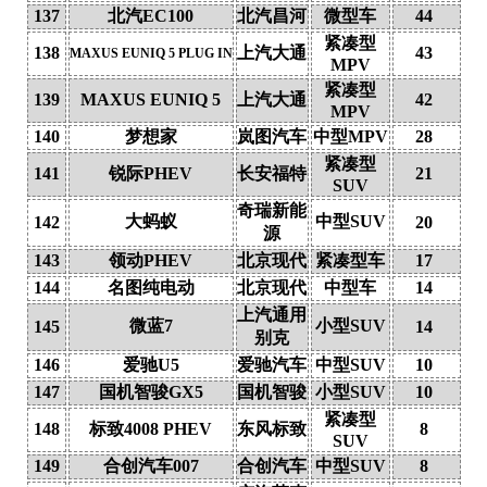
137
北汽EC100
北汽昌河
微型车
44
紧凑型
138
上汽大通
43
MAXUS EUNIQ 5 PLUG IN
MPV
紧凑型
139
MAXUS EUNIQ 5
上汽大通
42
MPV
140
梦想家
岚图汽车
中型MPV
28
紧凑型
141
锐际PHEV
长安福特
21
SUV
奇瑞新能
大蚂蚁
中型SUV
142
20
源
143
领动PHEV
北京现代
紧凑型车
17
144
名图纯电动
北京现代
中型车
14
上汽通用
微蓝7
小型SUV
145
14
别克
146
爱驰U5
爱驰汽车
中型SUV
10
147
国机智骏GX5
国机智骏
小型SUV
10
紧凑型
148
标致4008 PHEV
东风标致
8
SUV
149
合创汽车007
合创汽车
中型SUV
8