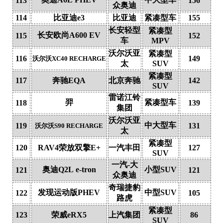
113
156
众奥迪
114
比亚迪e3
比亚迪
紧凑型车
155
长安轻型
紧凑型
长安欧尚A600 EV
115
152
车
MPV
沃尔沃亚
紧凑型
116
149
沃尔沃XC40 RECHARGE
太
SUV
紧凑型
117
奔驰EQA
北京奔驰
142
SUV
雷诺江铃
羿
紧凑型车
118
139
集团
沃尔沃亚
中大型车
119
131
沃尔沃S90 RECHARGE
太
紧凑型
120
RAV4荣放双擎E+
一汽丰田
127
SUV
一汽-大
奥迪Q2L e-tron
小型SUV
121
121
众奥迪
奇瑞捷豹
发现运动版PHEV
中型SUV
122
105
路虎
紧凑型
123
荣威eRX5
上汽集团
86
SUV