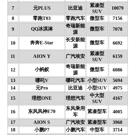
紧凑型
7
元PLUS
比亚迪
10079
SUV
8
零跑T03
零跑汽车
微型车
7156
奇瑞新能
QQ冰淇淋
微型车
9
7078
源
长安新能
奔奔E-Star
微型车
10
6692
源
紧凑型
11
AION Y
广汽埃安
6159
SUV
奇瑞新能
小蚂蚁
微型车
12
6086
源
13
哪吒V
哪吒汽车
小型SUV
5694
14
元Pro
比亚迪
小型SUV
4975
中大型
15
理想ONE
理想汽车
4167
SUV
东风乘用
东风风神E70
紧凑型车
16
4005
车
17
AION S
广汽埃安
紧凑型车
3968
18
小鹏P7
小鹏汽车
中型车
3714