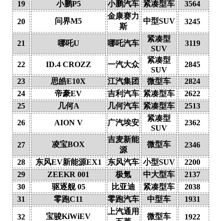
19
小鹏P5
小鹏汽车
紧凑型车
3564
金康赛力
问界M5
中型SUV
20
3245
斯
紧凑型
21
哪吒U
哪吒汽车
3119
SUV
紧凑型
22
ID.4 CROZZ
一汽大众
2845
SUV
23
思皓E10X
江汽集团
微型车
2824
24
帝豪EV
吉利汽车
紧凑型车
2622
25
几何A
几何汽车
紧凑型车
2513
紧凑型
26
AION V
广汽埃安
2362
SUV
吉麦新能
凌宝BOX
微型车
27
2346
源
28
东风EV新能源EX1
东风汽车
小型SUV
2200
29
ZEEKR 001
极氪
中大型车
2137
30
驱逐舰 05
比亚迪
紧凑型车
2038
31
零跑C11
零跑汽车
中型车
1931
上汽通用
宝骏KiWiEV
微型车
32
1922