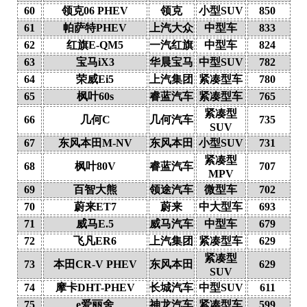
60
领克06 PHEV
领克
小型SUV
850
61
帕萨特PHEV
上汽大众
中型车
833
62
红旗E-QM5
一汽红旗
中型车
824
63
宝马iX3
华晨宝马
中型SUV
782
64
荣威Ei5
上汽集团
紧凑型车
780
65
枫叶60s
睿蓝汽车
紧凑型车
765
紧凑型
66
几何C
几何汽车
735
SUV
67
东风本田M-NV
东风本田
小型SUV
731
紧凑型
68
枫叶80V
睿蓝汽车
707
MPV
69
百智大熊
领途汽车
微型车
702
70
蔚来ET7
蔚来
中大型车
693
71
威马E.5
威马汽车
中型车
679
72
飞凡ER6
上汽集团
紧凑型车
629
紧凑型
73
本田CR-V PHEV
东风本田
629
SUV
74
摩卡DHT-PHEV
长城汽车
中型SUV
611
75
e爱丽舍
神龙汽车
紧凑型车
599