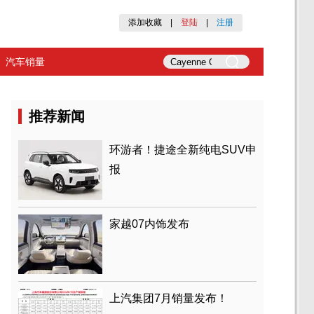
添加收藏
|
登陆
|
注册
汽车销量
推荐新闻
环游者！捷途全新纯电SUV申
报
家越07内饰发布
上汽集团7月销量发布！