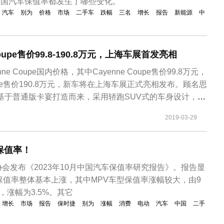
月中国汽车保值率都发生了哪些变化。
汽车
别为
价格
市场
二手车
跌幅
三名
增长
报告
新能源
中
Coupe售价99.8-190.8万元，上海车展首发亮相
e Coupe国内价格，其中Cayenne Coupe售价99.8万元，
o Coupe售价190.8万元，新车将在上海车展正式亮相发布。顾名思
oupe基于普通版卡宴打造而来，采用轿跑SUV式的车身设计，视
n的放大版。其余部分变化不大，新车全系标配了保时捷主动
2019-03-29
），车尾部分的扰流板采用了可...
保值率！
会发布《2023年10月中国汽车保值率研究报告》。报告显
保值率整体基本上涨，其中MPV车型保值率涨幅较大，由9
2%，涨幅为3.5%。其它
增长
市场
报告
保时捷
别为
涨幅
消费
电动
汽车
中国
二手