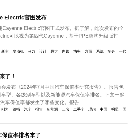
及车尾处。车顶采用溜背式设计...
 Electric官图发布
Cayenne Electric官图正式发布。据了解，此次发布的全
lectric可以视为第四代Cayenne，基于PPE架构升级版打
新车
发动机
马力
设计
最大
内饰
功率
方面
系统
车身
一代
来了！
会发布《2024年7月中国汽车保值率研究报告》。报告包
别车型、各级别车型以及新能源汽车保值率排名。下文一起
中国汽车保值率都发生了哪些变化。报告
别为
跌幅
汽车
报告
新能源
三名
二手车
理想
中国
明显
国
车保值率排名来了