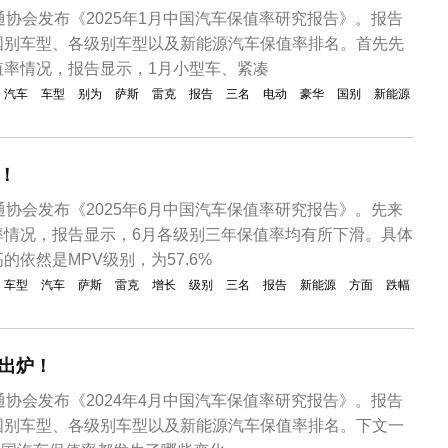
通协会发布《2025年1月中国汽车保值率研究报告》。报告
国别车型、各级别车型以及新能源汽车保值率排名。首先先
值率情况，报告显示，1月小型车、紧凑
汽车
车型
别为
萨斯
雷克
报告
三名
电动
豪华
国别
新能源
！
通协会发布《2025年6月中国汽车保值率研究报告》。先来
率情况，报告显示，6月各级别三年保值率均有所下滑。具体
依然是MPV级别，为57.6%
车型
汽车
萨斯
雷克
增长
级别
三名
报告
新能源
方面
跌幅
出炉！
通协会发布《2024年4月中国汽车保值率研究报告》。报告
国别车型、各级别车型以及新能源汽车保值率排名。下文一