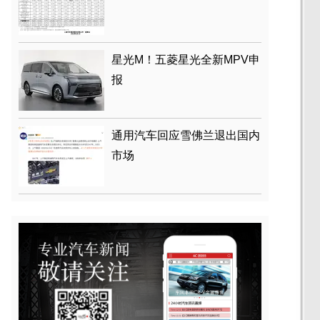
星光M！五菱星光全新MPV申
报
通用汽车回应雪佛兰退出国内
市场