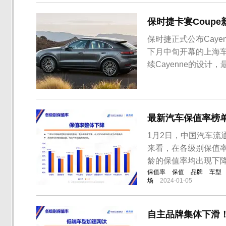
保时捷卡宴Coup
保时捷正式公布Caye
下月中旬开幕的上海车展
续Cayenne的设
造型，使得Cayenn
统（PAA），车尾部分
最新汽车保值率榜
1月2日，中国汽车流
来看，在各级别保值率
龄的保值率均出现下
保值率
保值
品牌
车型
场
2024-01-05
自主品牌集体下滑