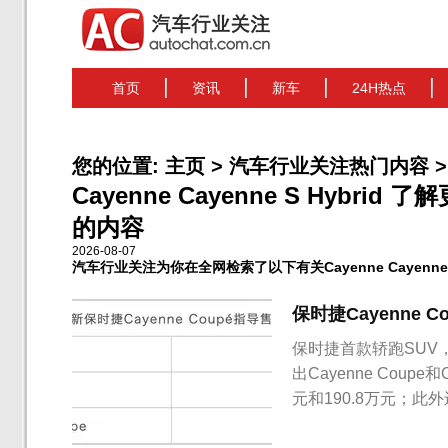
首页
资讯
新车
24H热点
您的位置:
主页
>
汽车行业关注热门内容
>
Cayenne Cayenne S Hybrid 了
的内容
2026-08-07
汽车行业关注为你在全网检索了以下有关Cayenne Cayenne S
保时捷Cayenne 
保时捷首款轿跑SUV，
出Cayenne Coupe
元和190.8万元；
Cayenne Coup