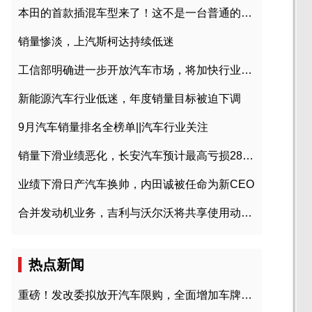
本田的首款插混车型来了！这不是一台普通的CR-V
销量惨淡，上汽斯柯达持续低迷
工信部明确进一步开放汽车市场，将加快行业兼并重组
新能源汽车行业低迷，年度销量目标被迫下调
9月汽车销量排名全榜单||汽车行业关注
销量下滑业绩恶化，长安汽车预计最高亏损28亿元
业绩下滑日产汽车换帅，内田诚被任命为新CEO
合并发动机业务，吉利与沃尔沃将共享使用动力总成
热点新闻
重磅！发改委拟放开汽车限购，全面增加车牌指标