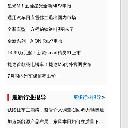
星光M！五菱星光全新MPV申报
通用汽车回应雪佛兰退出国内市场
全新车型！方程豹钛9申报图来了
全新系列！AION Ray7申报
14.99万元起！新款smart精灵#1上市
捷达首款纯电轿车！捷达M6内外官图发布
7月国内汽车保值率出炉！
最新行业报导
更多行业报导
>
缺陷让车主崩溃，监管介入调查召回45万辆奥迪
加速新能源产品布局，东风本田如何在质量下转型？