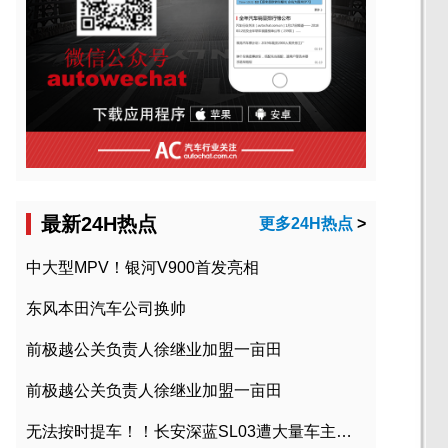
最新24H热点
更多24H热点
>
中大型MPV！银河V900首发亮相
东风本田汽车公司换帅
前极越公关负责人徐继业加盟一亩田
前极越公关负责人徐继业加盟一亩田
无法按时提车！！长安深蓝SL03遭大量车主投诉