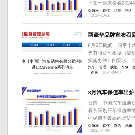
下文一起来看看202
保值率
保值
品牌
别为
2024-10-10
两豪华品牌宣布召
8月6日晚间，国家
售有限公司根据《缺
实施办法》的要求，
汽车
管理
缺陷
车辆
条例
2024-08-07
3月汽车保值率出炉
日前，中国汽车流通协
看各级别三年保值率
中保值率最高的是MPV
保值率
保值
别为
汽车
2025-04-06