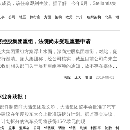
导团队成员，该任命即刻生效。据了解，今年6月，Stellantis集
人事
公司
地区
执行官
方面
架构
欧元
汽车
组织架构
北美
增
商控股集团重组，法院尚未受理重整申请
庞大集团重组方案浮出水面，深商控股集团领衔，对此，庞
进行澄清。庞大集团称，经公司核实，截至目前公司尚未主
未收到相关部门关于展开重组事项的通知，故不存在媒体报
不存在领衔主体问题。今年5月31日，庞大集团旗下全资控股
法院
庞大
集团
2019-08-01
车销售服务有限公司以债权人身份向法院提出对庞大集团进
集团在公告中透露目前法院...
车业务获批！
零部件制造商大陆集团发文称，大陆集团监事会批准了汽车
并建议在年度股东大会上批准该拆分计划。据监事会决议，
计划拆分的汽车公司将获得15亿欧元的现
业务
监事
监事会
公司
销售额
调整
销售
利润
利润率
轮胎
制