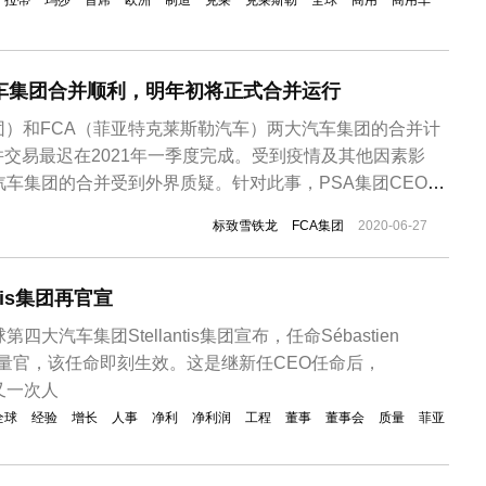
拉蒂
玛莎
首席
欧洲
制造
克莱
克莱斯勒
全球
商用
商用车
汽车集团合并顺利，明年初将正式合并运行
团）和FCA（菲亚特克莱斯勒汽车）两大汽车集团的合并计
交易最迟在2021年一季度完成。受到疫情及其他因素影
A汽车集团的合并受到外界质疑。针对此事，PSA集团CEO唐
度股东大会上表示，疫情大流行阶段并非是重新审视与FCA
标致雪铁龙
FCA集团
2020-06-27
并警告各方不要企图破坏PSA集团与FCA汽车集团的合并
很有信...
tis集团再官宣
大汽车集团Stellantis集团宣布，任命Sébastien
席质量官，该任命即刻生效。这是继新任CEO任命后，
的又一次人
全球
经验
增长
人事
净利
净利润
工程
董事
董事会
质量
菲亚