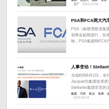
集团
负责人
品牌
业务
工厂
2025-10-08
PSA和FCA两大
PSA（标致雪铁龙集
划将会如期进行，合并
响，PSA集团和FC
唯实在6月25日的年
汽车集团交易的时刻，
计划。唐唯实还强调称，
人事变动！Stellan
当地时间6月2日，全球第四
Jacquet为集团首
Stellantis集团官宣
集团
汽车
欧元
首席
2025-06-03