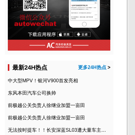
最新24H热点
更多24H热点
>
中大型MPV！银河V900首发亮相
东风本田汽车公司换帅
前极越公关负责人徐继业加盟一亩田
前极越公关负责人徐继业加盟一亩田
无法按时提车！！长安深蓝SL03遭大量车主投诉