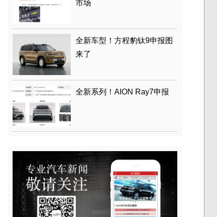
市场
全新车型！方程豹钛9申报图
来了
全新系列！AION Ray7申报