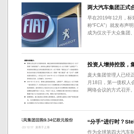
两大汽车集团正式合并
早在2019年12月，
称“FCA”）就发布声
成为仅次于大众集团、
下品牌名称保持不变。
汽车批准合并、新集团
成立时间等。历经1...
投资人增持控股，
庞大集团管理人已经正
月18日，第一债权人
网络会议的方式召开
份有限公司、深圳元
家公司组成联合体，自
元之间，但持股数量不高
“分手”进行时？Ste
作为全球第四大汽车制造