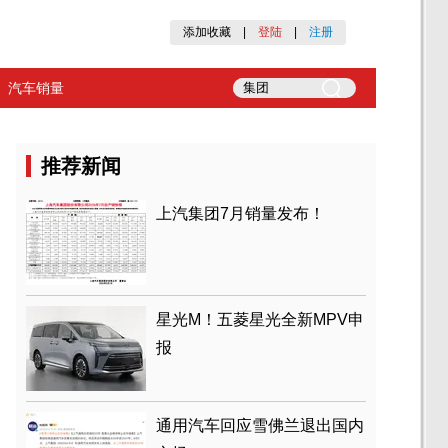
添加收藏
|
登陆
|
注册
汽车销量
推荐新闻
上汽集团7月销量发布！
星光M！五菱星光全新MPV申
报
通用汽车回应雪佛兰退出国内