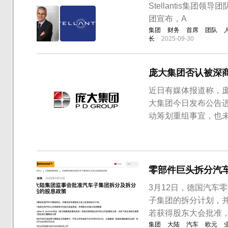
Stellantis集团领
团宣布，A
集团
财务
首席
团队
长
2025-09-30
庞大集团否认被深
近日有媒体报道称，
大集团今日发布公告
动筹划重组事宜，也
道中的“重组方”，更
子公司北京冀东丰汽
行重整的申请，但庞大
零部件巨头拆分汽
3月12日，德国汽车
子集团的拆分计划，
若获得股东大会批准，
集团
大陆
汽车
欧元