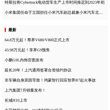
特斯拉将Cybertruck电动货车生产上市时间推迟到2023年初
小米集团任命于立国担任小米汽车副总裁兼小米汽车北京总部政委
最新
64.8万元起！尊界V680/V800正式上市
43.98万元起！享界G9预售
小鹏G9L内饰官图发布
延长20年！上汽通用签署合资续约协议
非车辆自身原因导致！鸿蒙智行回应智界R7起火事故
上汽集团7月销量发布！
长城H10上市