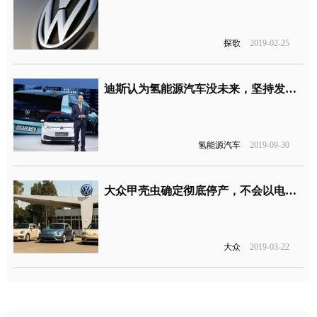
探歌
2019-02-25
迪斯认为氢能源汽车没未来，坚持发展纯电动车
氢能源汽车
2019-09-30
大众甲壳虫确定彻底停产，不会以电动车形式出现
大众
2019-03-22