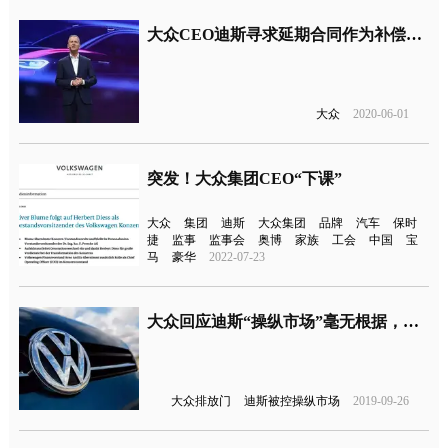
大众CEO迪斯寻求延期合同作为补偿，遭股东拒绝
大众
2020-06-01
突发！大众集团CEO“下课”
大众
集团
迪斯
大众集团
品牌
汽车
保时
捷
监事
监事会
奥博
家族
工会
中国
宝
马
豪华
2022-07-23
大众回应迪斯“操纵市场”毫无根据，监事会决定保留迪斯和潘师职位
大众排放门
迪斯被控操纵市场
2019-09-26