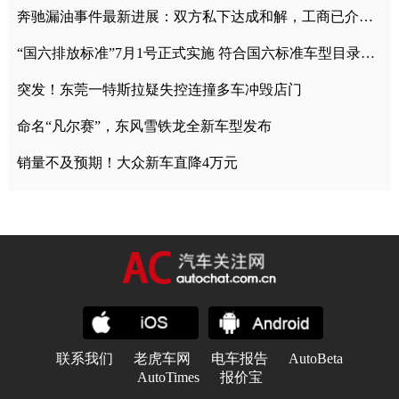
奔驰漏油事件最新进展：双方私下达成和解，工商已介入调查
“国六排放标准”7月1号正式实施 符合国六标准车型目录一览
突发！东莞一特斯拉疑失控连撞多车冲毁店门
命名“凡尔赛”，东风雪铁龙全新车型发布
销量不及预期！大众新车直降4万元
联系我们
老虎车网
电车报告
AutoBeta
AutoTimes
报价宝