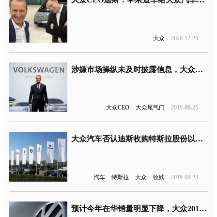
大众
2020-12-24
涉嫌市场操纵未及时披露信息，大众董事长迪斯等遭起诉
大众CEO
大众尾气门
2019-09-25
大众汽车否认迪斯收购特斯拉股份以获得电池和软件技术
汽车
特斯拉
大众
收购
2019-08-23
预计今年在华销量明显下降，大众2018年营业额2358亿欧元