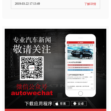
2019-03-22 17:13:49
了解详情