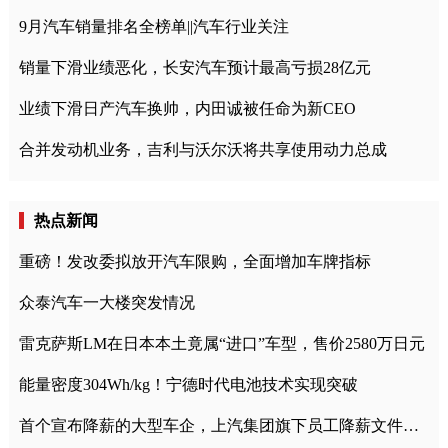
9月汽车销量排名全榜单||汽车行业关注
销量下滑业绩恶化，长安汽车预计最高亏损28亿元
业绩下滑日产汽车换帅，内田诚被任命为新CEO
合并发动机业务，吉利与沃尔沃将共享使用动力总成
热点新闻
重磅！发改委拟放开汽车限购，全面增加车牌指标
众泰汽车一大楼突发情况
雷克萨斯LM在日本本土竟属“进口”车型，售价2580万日元
能量密度304Wh/kg！宁德时代电池技术实现突破
首个宣布降薪的大型车企，上汽集团旗下员工降薪文件曝光