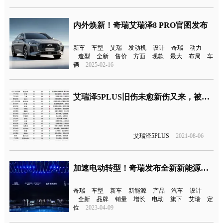
内外焕新！奇瑞艾瑞泽8 PRO官图发布
新车
车型
艾瑞
发动机
设计
奇瑞
动力
造型
全新
售价
方面
现款
最大
布局
车
辆
2025-02-16
艾瑞泽5PLUS旧伤未愈新伤又来，被爆变速箱顿挫
艾瑞泽5PLUS
2021-08-06
加速电动转型！奇瑞发布全新新能源电动品牌
奇瑞
车型
新车
新能源
产品
汽车
设计
全新
品牌
销量
增长
电动
旗下
艾瑞
定
位
2023-04-09