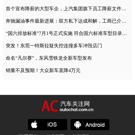
首个宣布降薪的大型车企，上汽集团旗下员工降薪文件曝光
奔驰漏油事件最新进展：双方私下达成和解，工商已介入调查
“国六排放标准”7月1号正式实施 符合国六标准车型目录一览
突发！东莞一特斯拉疑失控连撞多车冲毁店门
命名“凡尔赛”，东风雪铁龙全新车型发布
销量不及预期！大众新车直降4万元