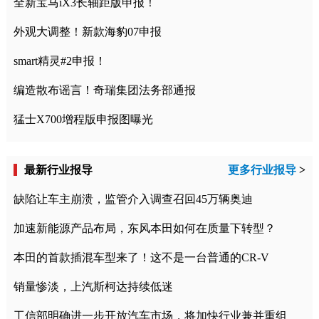
全新宝马iX3长轴距版申报！
外观大调整！新款海豹07申报
smart精灵#2申报！
编造散布谣言！奇瑞集团法务部通报
猛士X700增程版申报图曝光
最新行业报导
更多行业报导
>
缺陷让车主崩溃，监管介入调查召回45万辆奥迪
加速新能源产品布局，东风本田如何在质量下转型？
本田的首款插混车型来了！这不是一台普通的CR-V
销量惨淡，上汽斯柯达持续低迷
工信部明确进一步开放汽车市场，将加快行业兼并重组