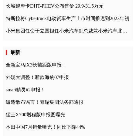
长城魏摩卡DHT-PHEV公布售价 29.9-31.5万元
特斯拉将Cybertruck电动货车生产上市时间推迟到2023年初
小米集团任命于立国担任小米汽车副总裁兼小米汽车北京总部政委
最新
全新宝马iX3长轴距版申报！
外观大调整！新款海豹07申报
smart精灵#2申报！
编造散布谣言！奇瑞集团法务部通报
猛士X700增程版申报图曝光
本田中国7月销量曝光！同比下降44%