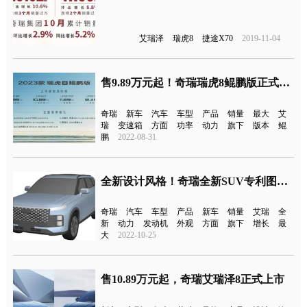
艾瑞泽
瑞虎8
捷途X70
2019-11-04
售9.89万元起！奇瑞瑞虎8鲲鹏版正式上市
奇瑞
新车
汽车
车型
产品
销量
最大
艾
瑞
变速箱
方面
功率
动力
旗下
版本
鲲
鹏
2022-08-31
全新设计风格！奇瑞全新SUV专利图曝光
奇瑞
汽车
车型
产品
新车
销量
艾瑞
全
新
动力
发动机
外观
方面
旗下
增长
最
大
2022-10-25
售10.89万元起，奇瑞艾瑞泽8正式上市