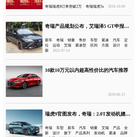
奇瑞瑞虎8订单突破2万
奇瑞瑞虎5x
2019-10-09
奇瑞产品规划公布，艾瑞泽5 GT申报图曝光
新车
奇瑞
销量
售价
车型
紧凑
汽车
定
位
运动
艾瑞
紧凑型
区间
方面
设计
全
新
2022-07-14
10款10万元以内超高性价比的汽车推荐
2019-06-15
瑞虎9官图发布，奇瑞：2.0T发动机媲美奔驰宝马
奇瑞
车型
新车
汽车
销量
艾瑞
产品
全
新
设计
旗下
产品系列
发动机
紧凑
品牌