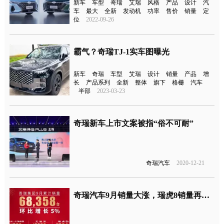
新车
车型
奇瑞
艾瑞
风格
产品
设计
汽
车
最大
全新
发动机
功率
售价
销量
定
位
2022-09-26
霸气？奇瑞TJ-1实车图曝光
新车
奇瑞
车型
艾瑞
设计
销量
产品
增
长
产品系列
全新
整体
旗下
格栅
汽车
半部
2023-03-23
奇瑞新车上市文案被指“俗不可耐”
奇瑞汽车
2020-12-21
奇瑞汽车9月销量大涨，瑞虎8销量再次破万，同比增长65%