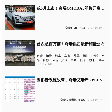
或6月上市！奇瑞OMODA5即将开启预定
奇瑞OMODA 5
2022-04-05
首次超百万辆！奇瑞集团最新销量公布
奇瑞
销量
汽车
车型
品牌
增长
控股
产
品
目标
全新
艾瑞
集团
新车
旗下
全年
2022-11-08
因影音系统故障，奇瑞艾瑞泽5 PLUS投诉量暴涨
奇瑞艾瑞泽5 PLUS
2021-07-17