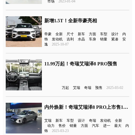
市场
2023-01-04
新增1.5T！全新帝豪亮相
帝豪
全新
尺寸
新车
方面
车型
设计
内
饰
发动机
吉利
水晶
车身
销量
紧凑
安
逸
2025-10-07
11.99万起！奇瑞艾瑞泽8 PRO预售
万起
艾瑞
奇瑞
预售
2025-03-02
内外焕新！奇瑞艾瑞泽8 PRO上市售10.39万元起
艾瑞
新车
车型
设计
奇瑞
发动机
全新
动力
售价
销量
方面
汽车
进一
最大
内
饰
2025-03-23