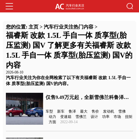
您的位置:
主页
>
汽车行业关注热门内容
>
福睿斯 改款 1.5L 手自一体 质享型(胎
压监测) 国V 了解更多有关福睿斯 改款
1.5L 手自一体 质享型(胎压监测) 国V的
内容
2026-08-10
汽车行业关注为你在全网检索了以下有关福睿斯 改款 1.5L 手自一
体 质享型(胎压监测) 国V的内容。
仅售9.49万元起，全新雪佛兰科鲁泽上市
车型
新车
鲁泽
最大
售价
发动机
雪佛
动力
变速箱
雪佛兰
设计
功率
市场
扭矩
方面
2022-09-14