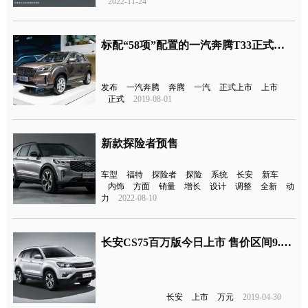
2022-11-24
标配“58项”配置的一汽奔腾T33正式发布，八月正式上市
发布
一汽奔腾
奔腾
一汽
正式上市
上市
正式
2019-08-01
新款探险者预售
车型
福特
探险者
探险
系统
长安
新车
内饰
方面
销量
增长
设计
调整
全新
动
力
2022-08-10
长安CS75百万版今日上市 售价区间9.58-10.78万元
长安
上市
万元
2019-04-30