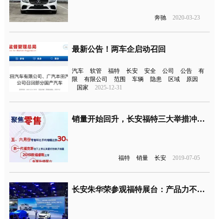
奔驰
2020-03-23
最新公告！两车企启动召回
汽车
软管
福特
长安
安全
公司
公告
有
限
有限公司
范围
车辆
隐患
区域
原因
国家
2025-12-31
销量开始回升，长安福特三大举措冲刺下半年
福特
销量
长安
2019-07-05
长安朱华荣参观福特展台：产品力不行就靠营销，拜托了！