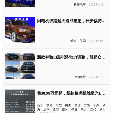
长安汽车
2021-06-12
​因电机线路起火造成隐患，长安福特召回19070辆福睿斯车型
销售
美国
2019-05-06
新款奔驰E级外观/动力调整，引起众多网友“吐槽”
奔驰E级
2020-03-15
售38.98万元起，新款路虎揽胜极光L正式上市
新车
极光
车型
路虎
售价
方面
车身
动
力
版本
造型
部分
销量
马力
二代
别为