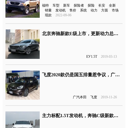
福特
车型
新车
探险者
探险
长安
全新
销量
发动机
售价
系统
动力
方面
市场
现款
2022-09-06
北京奔驰新款E级上市，更新动力总成入门版搭载1.5T四缸发动机
EУ1.5T
2019-03-13
飞度2020款仍是国五排量惹争议，广汽本田在“憋大招”？
广汽本田
飞度
2019-11-26
主力标配1.5T发动机，奔驰C级新款上市