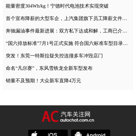
能量密度304Wh/kg！宁德时代电池技术实现突破
首个宣布降薪的大型车企，上汽集团旗下员工降薪文件曝光
奔驰漏油事件最新进展：双方私下达成和解，工商已介入调查
“国六排放标准”7月1号正式实施 符合国六标准车型目录一览
突发！东莞一特斯拉疑失控连撞多车冲毁店门
命名“凡尔赛”，东风雪铁龙全新车型发布
销量不及预期！大众新车直降4万元