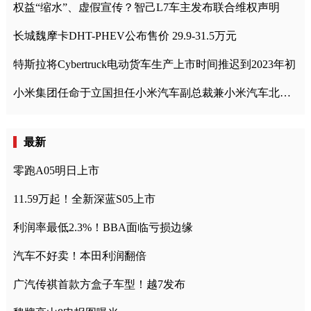
权益“缩水”、虚假宣传？智己L7车主发布联合维权声明
长城魏摩卡DHT-PHEV公布售价 29.9-31.5万元
特斯拉将Cybertruck电动货车生产上市时间推迟到2023年初
小米集团任命于立国担任小米汽车副总裁兼小米汽车北京总部政委
最新
零跑A05明日上市
11.59万起！全新深蓝S05上市
利润率最低2.3%！BBA面临亏损边缘
汽车不好卖！本田利润翻倍
广汽传祺首款方盒子车型！越7发布