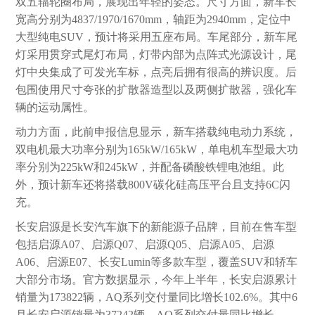
双五辐轮圈布局，展现出年轻的姿态。尺寸方面，新车长
宽高分别为4837/1970/1670mm，轴距为2940mm，定位中
大型纯电SUV，预计将采用五座布局。车尾部分，新车尾
灯采用贯穿式尾灯布局，灯带内部为点阵式光源设计，尾
灯中央集成了可发光车标，点亮后拥有很高的辨识度。后
包围使用尺寸夸张的扩散器造型以及两侧扩散器，强化车
辆的运动属性。
动力方面，此前申报信息显示，新车搭载纯电动力系统，
双电机最大功率分别为165kW/165kW，单电机车型最大功
率分别为225kW和245kW，并配备磷酸铁锂电池组。此
外，预计新车还将搭载800V碳化硅高压平台且支持6C闪
充。
长安启源是长安汽车旗下的新能源子品牌，目前在售车型
包括启源A07、启源Q07、启源Q05、启源A05、启源
A06、启源E07、长安Lumin等多款车型，覆盖SUV和轿车
大部分市场。官方数据显示，今年上半年，长安启源累计
销量为173822辆，AQ系列交付量同比增长102.6%。其中6
月长安启源销量为37242辆，AQ系列交付量同比增长