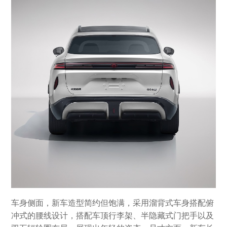
车身侧面，新车造型简约但饱满，采用溜背式车身搭配俯
冲式的腰线设计，搭配车顶行李架、半隐藏式门把手以及