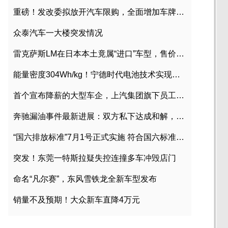
重磅！发改委拟放开汽车限购，全面增加车牌指标
众泰汽车一大楼突发情况
雷克萨斯LM在日本本土竟属“进口”车型，售价2580万日元
能量密度304Wh/kg！宁德时代电池技术实现突破
首个宣布降薪的大型车企，上汽集团旗下员工降薪文件曝光
奔驰漏油事件最新进展：双方私下达成和解，工商已介入调查
“国六排放标准”7月1号正式实施 符合国六标准车型目录一览
突发！东莞一特斯拉疑失控连撞多车冲毁店门
命名“凡尔赛”，东风雪铁龙全新车型发布
销量不及预期！大众新车直降4万元