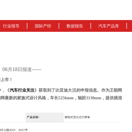
行业报导
国际产经
数据报告
汽车产品库
cn）06月18日报道——
后上市！
中，《
汽车行业关注
》获取到了
比亚迪大汉的申报信息
。
作为王朝网
朝网最新的家族式设计风格，
车长
5256mm，轴距3130mm，提供插混