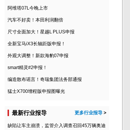
阿维塔07L今晚上市
汽车不好卖！本田利润翻倍
尺寸全面加大！星越L PLUS申报
全新宝马iX3长轴距版申报！
外观大调整！新款海豹07申报
smart精灵#2申报！
编造散布谣言！奇瑞集团法务部通报
猛士X700增程版申报图曝光
最新行业报导
更多行业报导
>
缺陷让车主崩溃，监管介入调查召回45万辆奥迪