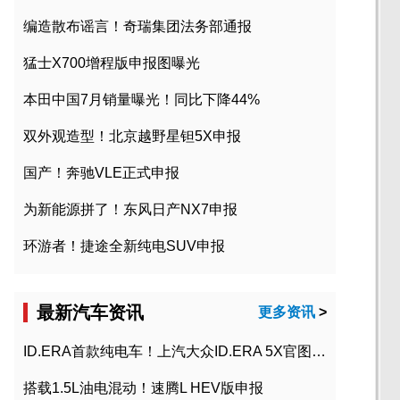
编造散布谣言！奇瑞集团法务部通报
猛士X700增程版申报图曝光
本田中国7月销量曝光！同比下降44%
双外观造型！北京越野星钽5X申报
国产！奔驰VLE正式申报
为新能源拼了！东风日产NX7申报
环游者！捷途全新纯电SUV申报
最新汽车资讯
更多资讯
>
ID.ERA首款纯电车！上汽大众ID.ERA 5X官图发布
搭载1.5L油电混动！速腾L HEV版申报