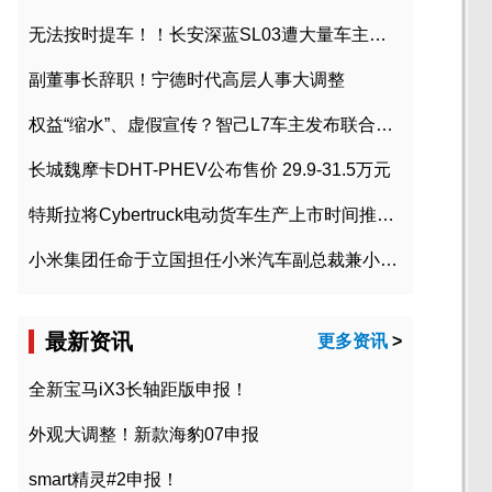
无法按时提车！！长安深蓝SL03遭大量车主投诉
副董事长辞职！宁德时代高层人事大调整
权益“缩水”、虚假宣传？智己L7车主发布联合维权声明
长城魏摩卡DHT-PHEV公布售价 29.9-31.5万元
特斯拉将Cybertruck电动货车生产上市时间推迟到2023年初
小米集团任命于立国担任小米汽车副总裁兼小米汽车北京总部政委
最新资讯
更多资讯
>
全新宝马iX3长轴距版申报！
外观大调整！新款海豹07申报
smart精灵#2申报！