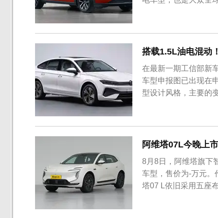
搭载1.5L油电混动
在最新一期工信部新车
车型申报图已出现在
型设计风格，主要的变
阿维塔07L今晚上
8月8日，阿维塔旗下
车型，售价为-万元。
塔07 L依旧采用五座