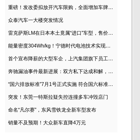
重磅！发改委拟放开汽车限购，全面增加车牌指标
众泰汽车一大楼突发情况
雷克萨斯LM在日本本土竟属“进口”车型，售价2580万日元
能量密度304Wh/kg！宁德时代电池技术实现突破
首个宣布降薪的大型车企，上汽集团旗下员工降薪文件曝光
奔驰漏油事件最新进展：双方私下达成和解，工商已介入调查
“国六排放标准”7月1号正式实施 符合国六标准车型目录一览
突发！东莞一特斯拉疑失控连撞多车冲毁店门
命名“凡尔赛”，东风雪铁龙全新车型发布
销量不及预期！大众新车直降4万元