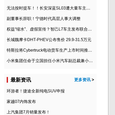
无法按时提车！！长安深蓝SL03遭大量车主投诉
副董事长辞职！宁德时代高层人事大调整
权益“缩水”、虚假宣传？智己L7车主发布联合维权声明
长城魏摩卡DHT-PHEV公布售价 29.9-31.5万元
特斯拉将Cybertruck电动货车生产上市时间推迟到2023年初
小米集团任命于立国担任小米汽车副总裁兼小米汽车北京总部政委
最新资讯
更多资讯
>
环游者！捷途全新纯电SUV申报
家越07内饰发布
上汽集团7月销量发布！