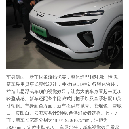
车身侧面，新车线条流畅优美，整体造型相对圆润饱满。
新车采用贯穿式腰线设计，并对B/C/D柱进行黑色涂装，
营造出悬浮式车顶的视觉效果，让宽大的车身看起来更加
轻盈动感。新车还配备半隐藏式门把手以及全系标配19英
寸轮辋。车身颜色方面，新车提供海域青、苍烟色、雪域
白、暖阳白、云海灰共计5种颜色供消费者选择。尺寸方
面，新车长宽高分别为4810/1920/1675mm，轴距为
2820mm，定位中型SUV。车尾部分，新车视觉效果看起