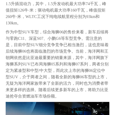
1.5升插混动力，其中，1.5升发动机最大功率74千瓦，峰
值扭矩126牛·米；驱动电机最大功率160千瓦，峰值扭矩
260牛·米，WLTC工况下纯电续航里程分别为93km和
130km。
作为中型SUV车型，综合海狮06的售价来看，新车后续将
与零跑C11、深蓝S07、小鹏G6等车型竞争。需注意的
是，目前中型SUV细分竞争竞争已相当激烈，这也意味着
后续海狮06也将面临激烈的市场竞争。当前，海洋网和王
朝网依然是比亚迪最重要的销量来源，其中，海洋网旗下
海狮系列SUV已布局海狮05系列和海狮07系列，两者分别
定为紧凑型和中型/中大型，而此次上市的海狮06定位中
型SUV，介于两者之间，随着全新的海狮06车型的上市，
无疑为海洋网家族带来了全新的活力，同时也为消费者带
来更多样的选择。随着后续更多新车的上市，将助力比亚
迪抢夺合资燃油车市场份额。