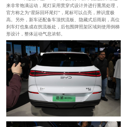
来非常饱满运动，尾灯采用贯穿式设计并进行熏黑处理，
官方称之为“星际回环尾灯”，尾标可以点亮，辨识度极
高。另外，新车还配备车顶扰流板、隐藏式后雨刷，高位
刹车灯也集成在扰流板处，后包围牌照架区域则使用倒梯
形设计，整体运动气息浓郁。