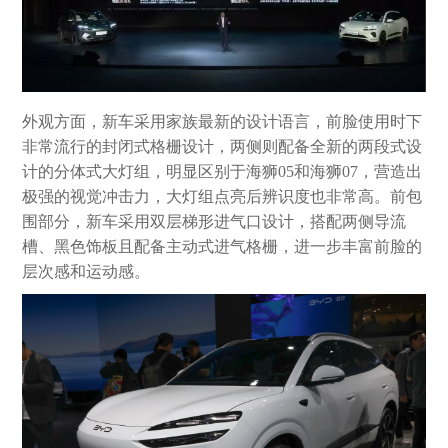
外观方面，新车采用家族最新的设计语言，前脸使用时下
非常流行的封闭式格栅设计，两侧则配备全新的两段式设
计的分体式大灯组，明显区别于海狮05和海狮07，营造出
极强的视觉冲击力，大灯组点亮后辨识度也非常高。前包
围部分，新车采用双层梯形进气口设计，搭配两侧导流
槽、黑色饰板且配备主动式进气格栅，进一步丰富前脸的
层次感和运动感。