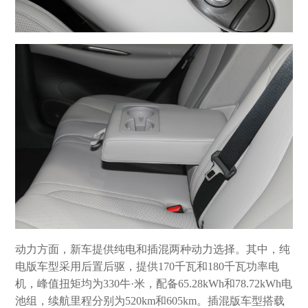
动力方面，新车提供纯电和插混两种动力选择。其中，纯
电版车型采用后置后驱，提供170千瓦和180千瓦功率电
机，峰值扭矩均为330牛·米，配备65.28kWh和78.72kWh电
池组，续航里程分别为520km和605km。插混版车型搭载