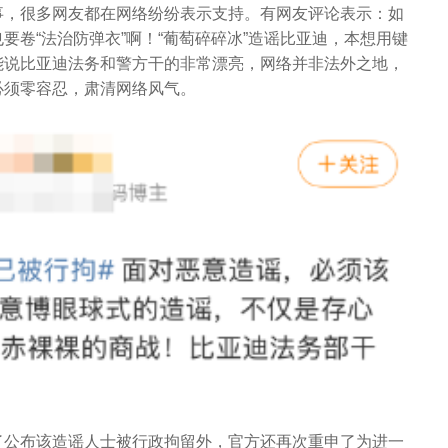
事，很多网友都在网络纷纷表示支持。有网友评论表示：如
要卷“法治防弹衣”啊！“葡萄碎碎冰”造谣比亚迪，本想用键
能说比亚迪法务和警方干的非常漂亮，网络并非法外之地，
必须零容忍，肃清网络风气。
了公布该造谣人士被行政拘留外，官方还再次重申了为进一