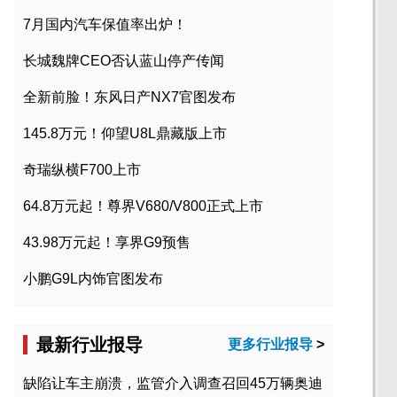
7月国内汽车保值率出炉！
长城魏牌CEO否认蓝山停产传闻
全新前脸！东风日产NX7官图发布
145.8万元！仰望U8L鼎藏版上市
奇瑞纵横F700上市
64.8万元起！尊界V680/V800正式上市
43.98万元起！享界G9预售
小鹏G9L内饰官图发布
最新行业报导
更多行业报导
>
缺陷让车主崩溃，监管介入调查召回45万辆奥迪