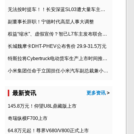
无法按时提车！！长安深蓝SL03遭大量车主投诉
副董事长辞职！宁德时代高层人事大调整
权益“缩水”、虚假宣传？智己L7车主发布联合维权声明
长城魏摩卡DHT-PHEV公布售价 29.9-31.5万元
特斯拉将Cybertruck电动货车生产上市时间推迟到2023年初
小米集团任命于立国担任小米汽车副总裁兼小米汽车北京总部政委
最新资讯
更多资讯
>
145.8万元！仰望U8L鼎藏版上市
奇瑞纵横F700上市
64.8万元起！尊界V680/V800正式上市