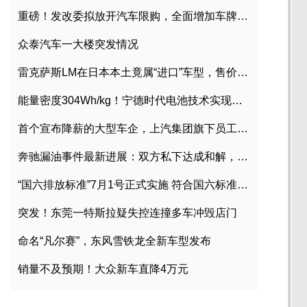
重磅！发改委拟放开汽车限购，全面增加车牌指标
众泰汽车一大楼突发情况
雷克萨斯LM在日本本土竟属“进口”车型，售价2580万日元
能量密度304Wh/kg！宁德时代电池技术实现突破
首个宣布降薪的大型车企，上汽集团旗下员工降薪文件曝光
奔驰漏油事件最新进展：双方私下达成和解，工商已介入调查
“国六排放标准”7月1号正式实施 符合国六标准车型目录一览
突发！东莞一特斯拉疑失控连撞多车冲毁店门
命名“凡尔赛”，东风雪铁龙全新车型发布
销量不及预期！大众新车直降4万元