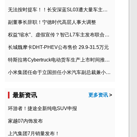
无法按时提车！！长安深蓝SL03遭大量车主投诉
副董事长辞职！宁德时代高层人事大调整
权益“缩水”、虚假宣传？智己L7车主发布联合维权声明
长城魏摩卡DHT-PHEV公布售价 29.9-31.5万元
特斯拉将Cybertruck电动货车生产上市时间推迟到2023年初
小米集团任命于立国担任小米汽车副总裁兼小米汽车北京总部政委
最新资讯
更多资讯
>
环游者！捷途全新纯电SUV申报
家越07内饰发布
上汽集团7月销量发布！