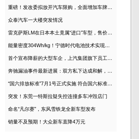
重磅！发改委拟放开汽车限购，全面增加车牌指标
众泰汽车一大楼突发情况
雷克萨斯LM在日本本土竟属“进口”车型，售价2580万日元
能量密度304Wh/kg！宁德时代电池技术实现突破
首个宣布降薪的大型车企，上汽集团旗下员工降薪文件曝光
奔驰漏油事件最新进展：双方私下达成和解，工商已介入调查
“国六排放标准”7月1号正式实施 符合国六标准车型目录一览
突发！东莞一特斯拉疑失控连撞多车冲毁店门
命名“凡尔赛”，东风雪铁龙全新车型发布
销量不及预期！大众新车直降4万元