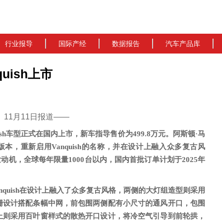
行业报导
国际产经
数据报告
汽车产品库
uish上市
cn）11月11日报道——
ish车型
正式在国内上市，新车指导售价为
499.8万元
。
阿斯顿
·马
版本，重新启用Vanquish的名称，并在设计上融入众多复古风
2发动机，全球每年限量1000台以内，
国内
首批订单计划于
2025年
anquish在设计上融入了众多复古风格
，
两侧的大灯组造型则采用
栅设计搭配条幅中网，前包围两侧配有小尺寸的通风开口，包围
上则采用百叶窗样式的散热开口设计
，将冷空气引导到前轮拱，