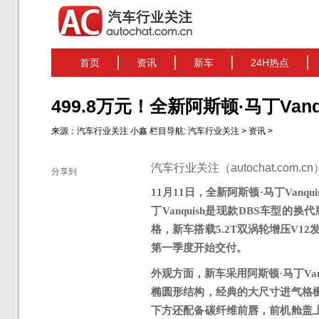
首页
资讯
新车
24H热点
499.8万元！全新阿斯顿·马丁Vanq
来源：
汽车行业关注
小鑫
栏目导航:
汽车行业关注
>
资讯
>
汽车行业关注（autochat.com.
分享到
11月11日
，全新阿斯顿
·马丁Vanqu
丁Vanquish
是
现款
DBS车型的换代
格
，新车搭载
5.2T双涡轮增压V1
第一季度开始交付。
外观方面，新车采用阿斯顿
·马丁
V
椭圆形结构
，
经典的大尺寸进气格
下方还配备碳纤维前唇，前机舱盖