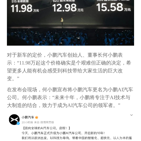
对于新车的定价，小鹏汽车创始人、董事长何小鹏表
示：“11.98万起这个价格确实是个艰难但正确的决定，希
望更多人能有机会感受到科技带给大家生活的巨大改
变。”
在发布会现场，何小鹏宣布将‌小鹏汽车更名为小鹏AI汽车
公司。何小鹏表示：“未来十年，小鹏将专注于AI技术与
大制造的结合，致力于成为AI汽车公司的领军者。”