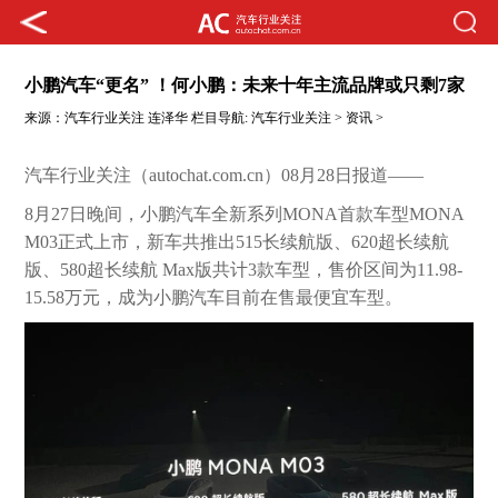
小鹏汽车“更名” ！何小鹏：未来十年主流品牌或只剩7家
来源：
汽车行业关注
连泽华
栏目导航:
汽车行业关注
>
资讯
>
汽车行业关注（autochat.com.cn）08月28日报道——
8月27日晚间，小鹏汽车全新系列MONA首款车型MONA
M03正式上市，新车共推出515长续航版、620超长续航
版、580超长续航 Max版共计3款车型，售价区间为11.98-
15.58万元，成为小鹏汽车目前在售最便宜车型。