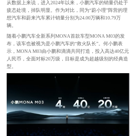
从数据上来说，进入2024年以来，小鹏汽车的销量仍处于
疲态处境，掉队明显。作为对比，同为“蔚小理”阵营的理
想汽车和蔚来汽车累计销量分别为24.00万辆和10.79万
辆。
随着小鹏汽车全新系列MONA首款车型MONA M03的发
布，该车也被视为是小鹏汽车的“救火队长”。何小鹏表
示，MONA M03由小鹏和滴滴共同打造，投入高达40亿元
人民币，全面对标20万级，目标是成为超越级别的经典造
型。