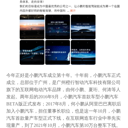
今年正好是小鹏汽车成立第十年。十年前，小鹏汽车正式
成立，总部位于广州，是广州橙行智动汽车科技有限公司
旗下的互联网电动汽车品牌，由何小鹏、夏珩、何涛等人
发起。两年后的2016年9月，小鹏汽车首款车型小鹏汽车
BETA版正式发布；2017年8月，何小鹏从阿里巴巴离职后
加入小鹏汽车，担任董事长职位，也是这一年10月，小鹏
汽车首款量产车型正式下线，在互联网造车行业中率先实
现量产，到了2021年10月，小鹏汽车第10万台整车下线。