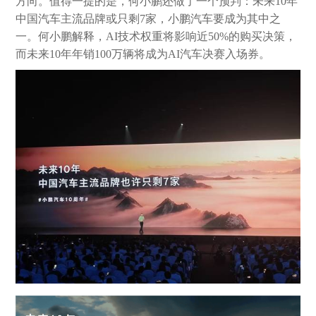
方向。值得一提的是，何小鹏还做了一个预判：未来10年
中国汽车主流品牌或只剩7家，小鹏汽车要成为其中之
一。何小鹏解释，AI技术权重将影响近50%的购买决策，
而未来10年年销100万辆将成为AI汽车决赛入场券。