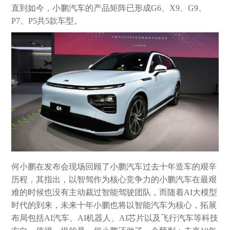
直到如今，小鹏汽车的产品矩阵已形成G6、X9、G9、
P7、P5共5款车型。
何小鹏在发布会现场回顾了小鹏汽车过去十年造车的艰辛
历程，其指出，以智驾作为核心竞争力的小鹏汽车在最艰
难的时候也没有主动裁过智能驾驶团队，而随着AI大模型
时代的到来，未来十年小鹏也将以智能汽车为核心，拓展
布局包括AI汽车、AI机器人、AI芯片以及飞行汽车等科技