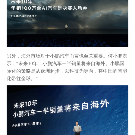
另外，海外市场对于小鹏汽车而言也至关重要。何小鹏表
示：“未来10年，小鹏汽车一半销量将来自海外。小鹏国
际化的策略是从欧洲起步，以科技为导向，将中国的智能
化带往全球。”