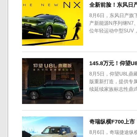
全新前脸！东风日产
8月6日，东风日产旗
产新能源N序列继N7
位年轻运动中型SUV
145.8万元！仰望
8月5日，仰望U8L鼎
版重新打造，提供专
续延续家族标志性鼎
奇瑞纵横F700上市
8月6日，奇瑞捷途纵