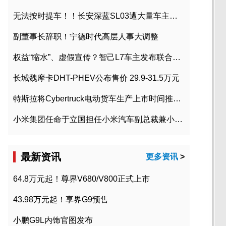
无法按时提车！！长安深蓝SL03遭大量车主投诉
副董事长辞职！宁德时代高层人事大调整
权益“缩水”、虚假宣传？智己L7车主发布联合维权声明
长城魏摩卡DHT-PHEV公布售价 29.9-31.5万元
特斯拉将Cybertruck电动货车生产上市时间推迟到2023年初
小米集团任命于立国担任小米汽车副总裁兼小米汽车北京总部政委
最新资讯
更多资讯
>
64.8万元起！尊界V680/V800正式上市
43.98万元起！享界G9预售
小鹏G9L内饰官图发布