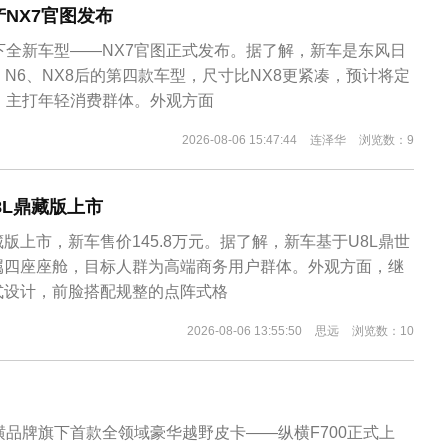
NX7官图发布
下全新车型——NX7官图正式发布。据了解，新车是东风日
、N6、NX8后的第四款车型，尺寸比NX8更紧凑，预计将定
，主打年轻消费群体。外观方面
2026-08-06 15:47:44
连泽华
浏览数：9
U8L鼎藏版上市
藏版上市，新车售价145.8万元。据了解，新车基于U8L鼎世
属四座座舱，目标人群为高端商务用户群体。外观方面，继
式设计，前脸搭配规整的点阵式格
2026-08-06 13:55:50
思远
浏览数：10
横品牌旗下首款全领域豪华越野皮卡——纵横F700正式上