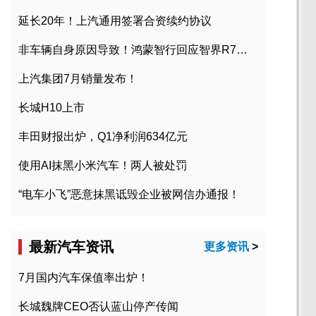
延长20年！上汽通用签署合资续约协议
非车辆自身原因导致！鸿蒙智行回应智界R7起火事故
上汽集团7月销量发布！
长城H10上市
丰田财报出炉，Q1净利润634亿元
使用AI抹黑小米汽车！两人被处罚
“电车小飞”恶意抹黑诋毁企业被网信办通报！
最新汽车资讯
更多资讯
>
7月国内汽车保值率出炉！
长城魏牌CEO否认蓝山停产传闻