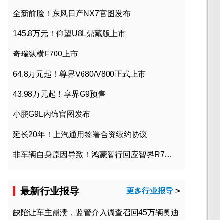
全新前脸！东风日产NX7官图发布
145.8万元！仰望U8L鼎藏版上市
奇瑞纵横F700上市
64.8万元起！尊界V680/V800正式上市
43.98万元起！享界G9预售
小鹏G9L内饰官图发布
延长20年！上汽通用签署合资续约协议
非车辆自身原因导致！鸿蒙智行回应智界R7起火事故
最新行业报导
更多行业报导
>
缺陷让车主崩溃，监管介入调查召回45万辆奥迪