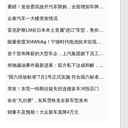
重磅！发改委拟放开汽车限购，全面增加车牌指标
众泰汽车一大楼突发情况
雷克萨斯LM在日本本土竟属“进口”车型，售价2580万日元
能量密度304Wh/kg！宁德时代电池技术实现突破
首个宣布降薪的大型车企，上汽集团旗下员工降薪文件曝光
奔驰漏油事件最新进展：双方私下达成和解，工商已介入调查
“国六排放标准”7月1号正式实施 符合国六标准车型目录一览
突发！东莞一特斯拉疑失控连撞多车冲毁店门
命名“凡尔赛”，东风雪铁龙全新车型发布
销量不及预期！大众新车直降4万元