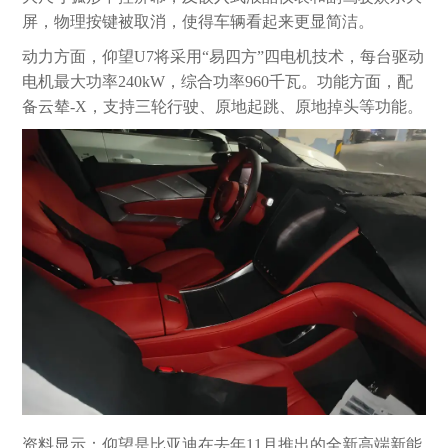
屏，物理按键被取消，使得车辆看起来更显简洁。
动力方面，仰望U7将采用“易四方”四电机技术，每台驱动
电机最大功率240kW，综合功率960千瓦。功能方面，配
备云辇-X，支持三轮行驶、原地起跳、原地掉头等功能。
资料显示：仰望是比亚迪在去年11月推出的全新高端新能