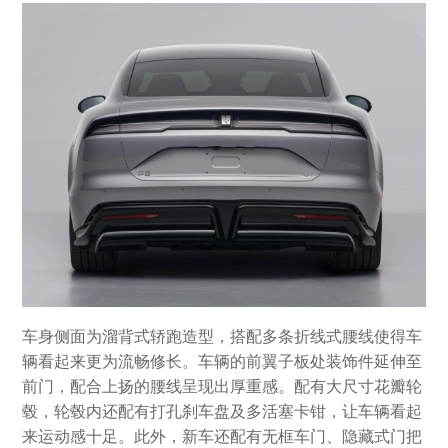
车身侧面为溜背式轿跑造型，搭配多条折线式腰线使得车
辆看起来更为流畅修长。车辆的前翼子板处装饰件延伸至
前门，配合上扬的腰线呈现出厚重感。配有大尺寸花瓣轮
毂，轮毂内还配有打孔刹车盘及多活塞卡钳，让车辆看起
来运动感十足。此外，新车还配有无框车门、隐藏式门把