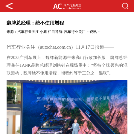
魏牌总经理：绝不使用增程
来源：
汽车行业关注
小鑫
栏目导航:
汽车行业关注
>
资讯
>
汽车行业关注（autochat.com.cn）11月17日报道——
在
2023
广州车展上
，魏牌
新能源
带来高山行政加长版，魏牌总经
理兼任
TANK品牌总经理刘艳钊
在现场重申：
“
坚持全球领先的混
联架构，魏牌绝不使用增程
，
增程约等于三分之一混联
”。