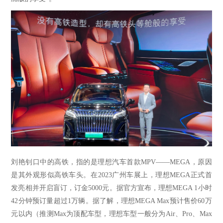
刘艳钊口中的高铁，指的是理想汽车首款
MPV——MEGA，原因
是其外观形似高铁车头。
在
2023广州车展上，理想MEGA正式首
发亮相并开启盲订，订金5000元。
据官方宣布，理想
MEGA 1小时
42分钟预订量超过1万辆。
据
了解
，理想
MEGA Max预计售价60万
元以内（推测Max为顶配车型，理想车型一般分为Air、Pro、Max