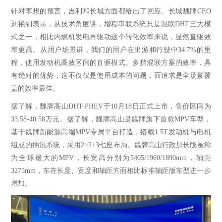
针对李想的预言，吉利和长城方面都给出了回应。长城魏牌
CEO
刘艳钊表示，从技术角度讲，增程串联系统只是混联DHT三大模
式之一，相比内燃机发电再驱动这个转化效率来说，显然直驱效
率更高。从用户场景讲，我们的用户在出游和行驶中34.7%的里
程，使用发动机高效区间的直驱模式。多挡混联方案的效率，具
有绝对的优势，这不仅仅是使用成本的问题，而追求是全场景覆
盖的效率最佳。
据了解，魏牌高山
DHT-PHEV于10月18日正式上市，售价区间为
33.58-40.58万元。据了解，魏牌高山是魏牌旗下首款MPV车型，
基于魏牌新能源高端MPV专属平台打造，搭载1.5T发动机与电机
组成的插混系统，采用2+2+3七座布局。魏牌高山行政加长版被称
为全球最大的MPV，
长宽高分别为
5405/1960/1890mm，轴距
3275mm，车在长度、宽度和轴距方面相比标准轴距版车型进一步
增加。