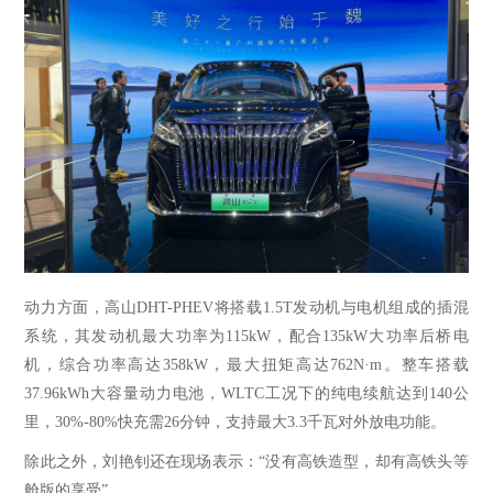
动力方面，高山
DHT-PHEV将搭载1.5T发动机与电机组成的插混
系统，其发动机最大功率为115kW，配合135kW大功率后桥电
机，综合功率高达358kW，最大扭矩高达762N·m。整车搭载
37.96kWh大容量动力电池，WLTC工况下的纯电续航达到140公
里，30%-80%快充需26分钟，支持最大3.3千瓦对外放电功能。
除此之外，
刘艳钊
还在现场表示：
“
没有高铁造型，却有高铁头等
舱版的享受
”
。