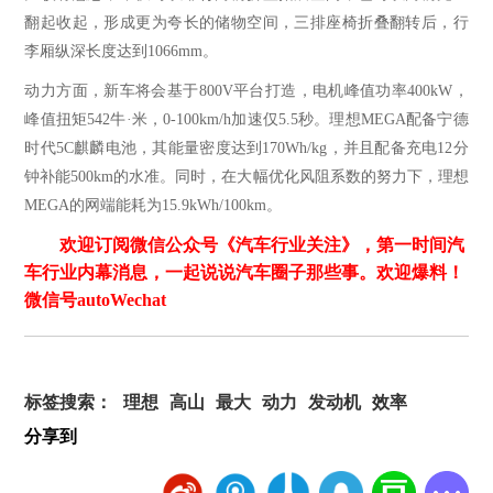
翻起收起，形成更为夸长的储物空间，三排座椅折叠翻转后，行
李厢纵深长度达到1066mm。
动力方面，新车将会基于
800V平台打造，电机峰值功率400kW，
峰值扭矩542牛·米，0-100km/h加速仅5.5秒。理想MEGA配备宁德
时代5C麒麟电池，其能量密度达到170Wh/kg，并且配备充电12分
钟补能500km的水准。同时，在大幅优化风阻系数的努力下，理想
MEGA的网端能耗为15.9kWh/100km。
欢迎订阅微信公众号《汽车行业关注》，第一时间汽
车行业内幕消息，一起说说汽车圈子那些事。欢迎爆料！
微信号autoWechat
标签搜索：
理想
高山
最大
动力
发动机
效率
分享到