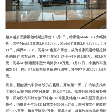
越来越多品牌跟随特斯拉降价！
1月6日，特斯拉Model
3/Y
大幅降
价，其中
Model 3直降2.0-3.6万元，Model Y直降2.9-4.8万元。1月
13日，问界M5 EV、问界M7也宣布降价，成为首家跟进特斯拉降
价的国产汽车品牌，其中问界M5 EV分别下调2.88万元和3
.0
万
元，问界
M
7
除顶配车型外均降价
3.0
万元。
1月17日，小鹏汽车宣
布对G
3
、
P
5
、
P
7
三款车型售价进行调整，其中
P
7
下调
3.0万-3.6万
元。
目前，新能源汽车价格战仍在蔓延。开年第一天，广汽埃安推出
了
5000元/辆的限时交付激励，以及3年0息、低首付限时金融补贴
等；沃尔沃汽车针对旗下纯电C40车型及纯电XC40车型开启变相
降价，消费者今年3月31日前支付5000元订金，即可在支付尾款时
抵扣2.5万元，相当于降价2万元。更早之前，极氪汽车也推出限时