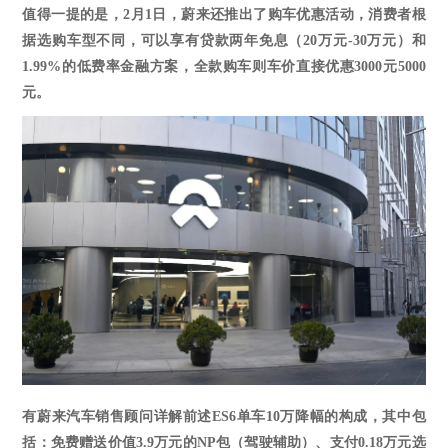
值得一提的是，
2
月
1
日，蔚来还推出了购车优惠活动，消费者根
据选购车型不同，可以享有贷款两年免息（
20万元-30万元）和
1.99%的低费率金融方案，全款购车则车价直接优惠3000元500
0
元。
有蔚来汽车销售顾问详解前述
ES6单车10万降幅的构成，其中包
括：免费赠送价值3.9万元的NP包
（
驾驶辅助
）
、支付
0.18万元选