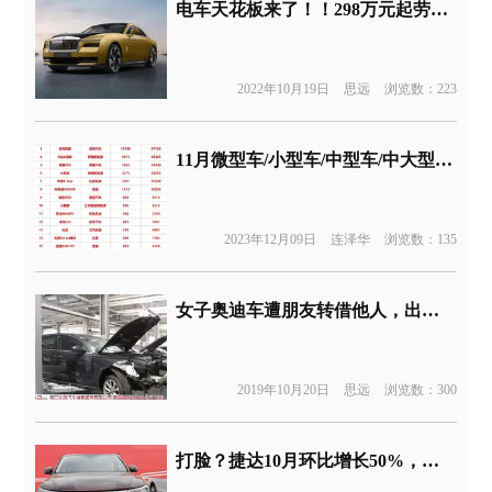
电车天花板来了！！298万元起劳斯莱斯闪灵发布
2022年10月19日
思远
浏览数：223
11月微型车/小型车/中型车/中大型车零售销量榜
2023年12月09日
连泽华
浏览数：135
女子奥迪车遭朋友转借他人，出事故后，车被4S店“扣”了
2019年10月20日
思远
浏览数：300
打脸？捷达10月环比增长50%，累计售出1.6万辆