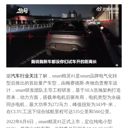
据
汽车行业关注
了解，smart精灵#1是smart品牌电气化转
型后推出的首款量产车型，由梅赛德斯-奔驰负责整车设
计，smart研发团队主导工程研发，基于SEA浩瀚架构打造
而来，动力方面，搭载单电机后驱布局，电机类型为永磁
同步电机，最大功率为272马力，峰值扭矩为343牛·米，
在CLTC工况下综合续航里程可达535公里和560公里。
2022年6月6日，smart精灵#1正式上市，定位纯电小型