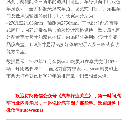
风孔，两侧配备三角形的通风口造型。车身侧面采用双色
车身设计，全系标配悬浮式车顶、隐藏式门把手、无框车
门及低风阻轮圈等设计，尺寸长宽高分别为
4270/1822/1636mm，轴距为2750mm。车尾部分配备贯穿
式尾灯，内部灯带布局与前脸设计风格保持一致，后包围
处配置宽大尺寸的双色护板。内饰部分采用9.2英寸全液
晶仪表盘、12.8英寸悬浮式多媒体触控屏以及三辐式多功
能方向盘。
数据显示，2022年10月全新smart精灵#1在华共交付1629
辆，环比增长287%，而此前官方曾表示，smart精灵#1上
市两天订单就已超2022年的排产量，销售相当火爆。
欢迎订阅微信公众号《汽车行业关注》，第一时间汽
车行业内幕消息，一起说说汽车圈子那些事。欢迎爆料！
微信号autoWechat