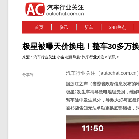
首页
资讯
新车
24H热点
极星被曝天价换电！整车30多万换
来源：
汽车行业关注
小鑫
栏目导航:
汽车行业关注
>
资讯
>
汽车行业关注（autochat.com.
分享到
据浙江之声（省委省政府信息发布的
极星
2
发生
车祸导致电池组受损，维修
驾车途中发生意外
，
导致大灯与底盘
被
4
S店告知
无法单独更换底部铝板，