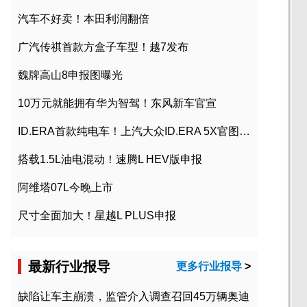
汽车不好卖！本田利润翻倍
广汽传祺首款方盒子车型！越7发布
魏牌高山8申报图曝光
10万元就能拥有华为智驾！东风新车官宣
ID.ERA首款纯电车！上汽大众ID.ERA 5X官图发布
搭载1.5L油电混动！速腾L HEV版申报
阿维塔07L今晚上市
尺寸全面加大！星越L PLUS申报
最新行业报导
更多行业报导
>
缺陷让车主崩溃，监管介入调查召回45万辆奥迪