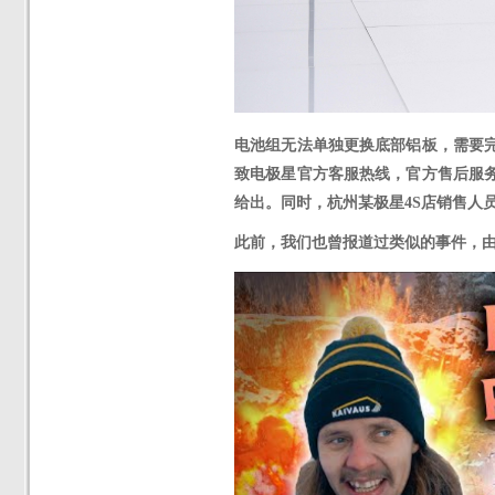
电池组
无法单独更换底部铝板
，需要
致电
极星官方客服热线，官方售后服
给出。
同时，
杭州某极星
4S店销售人
此前，我们也曾报道过类似的事件，