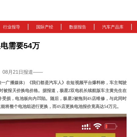
行业报导
国际产经
数据报告
汽车产品库
电需要54万
cn）08月21日报道——
唯一广播媒体）《我们都是汽车人》
在
短视频
平台爆料称，
车主驾驶
时被报天价换电价格。
据报道，
极星
2双电机长续航版车主黄先生在
件受损，电池板向内凹陷。
随后，极星
2
被拖到
4
S店维修，与此同时
只能将整个电池组进行更换，而
4S店
更换电池报价竟高达
54
万元。