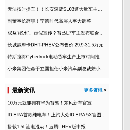
无法按时提车！！长安深蓝SL03遭大量车主投诉
副董事长辞职！宁德时代高层人事大调整
权益“缩水”、虚假宣传？智己L7车主发布联合维权声明
长城魏摩卡DHT-PHEV公布售价 29.9-31.5万元
特斯拉将Cybertruck电动货车生产上市时间推迟到2023年初
小米集团任命于立国担任小米汽车副总裁兼小米汽车北京总部政委
最新资讯
更多资讯
>
10万元就能拥有华为智驾！东风新车官宣
ID.ERA首款纯电车！上汽大众ID.ERA 5X官图发布
搭载1.5L油电混动！速腾L HEV版申报