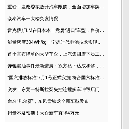
重磅！发改委拟放开汽车限购，全面增加车牌指标
众泰汽车一大楼突发情况
雷克萨斯LM在日本本土竟属“进口”车型，售价2580万日元
能量密度304Wh/kg！宁德时代电池技术实现突破
首个宣布降薪的大型车企，上汽集团旗下员工降薪文件曝光
奔驰漏油事件最新进展：双方私下达成和解，工商已介入调查
“国六排放标准”7月1号正式实施 符合国六标准车型目录一览
突发！东莞一特斯拉疑失控连撞多车冲毁店门
命名“凡尔赛”，东风雪铁龙全新车型发布
销量不及预期！大众新车直降4万元