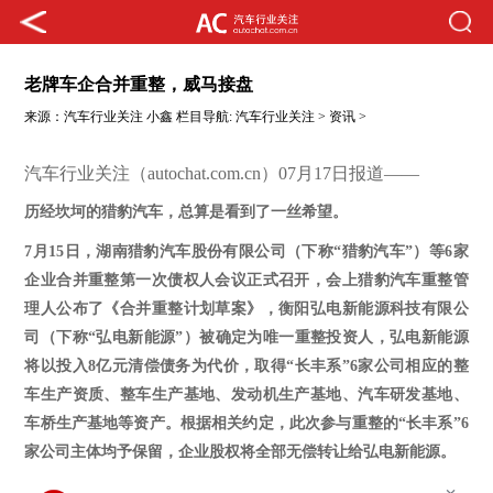
老牌车企合并重整，威马接盘
来源：
汽车行业关注
小鑫
栏目导航:
汽车行业关注
>
资讯
>
汽车行业关注（autochat.com.cn）07月17日报道——
历经坎坷的猎豹汽车，
总算是看到了一丝希望
。
7月15日，湖南猎豹汽车股份有限公司（下称“猎豹汽车”）等6家
企业合并重整第一次债权人会议正式召开
，
会上猎豹汽车重整管
理人公布了《合并重整计划草案》，衡阳弘电新能源科技有限公
司（下称
“弘电新能源”）被确定为唯一重整投资人，弘电新能源
将以投入8亿元清偿债务为代价，取得“长丰系”6家公司相应的整
车生产资质、整车生产基地、发动机生产基地、汽车研发基地、
车桥生产基地等资产。根据相关约定，此次参与重整的“长丰系”6
家公司主体均予保留，企业股权将全部无偿转让给弘电新能源。