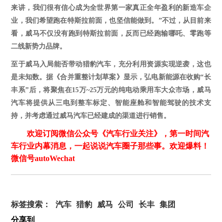
来讲，我们很有信心成为全世界第一家真正全年盈利的新造车企
业，我们希望跑在特斯拉前面，也坚信能做到。”
不过，从目前来
看，威马不仅没有跑到特斯拉前面，反而已经跑输哪吒、零跑等
二线新势力品牌。
至于威马入局能否带动猎豹汽车，充分利用资源实现逆袭，这也
是未知数。据《合并重整计划草案》显示，弘电新能源在收购
“长
丰系”后，将聚焦在15万~25万元的纯电动乘用车大众市场，威马
汽车将提供从三电到整车标定、智能座舱和智能驾驶的技术支
持，并考虑通过威马汽车已经建成的渠道进行销售。
欢迎订阅微信公众号《汽车行业关注》，第一时间汽
车行业内幕消息，一起说说汽车圈子那些事。欢迎爆料！
微信号autoWechat
标签搜索：
汽车
猎豹
威马
公司
长丰
集团
分享到