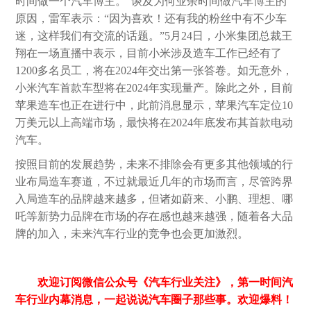
时间做一个汽车博主。”谈及为何业余时间做汽车博主的
原因，雷军表示：“因为喜欢！还有我的粉丝中有不少车
迷，这样我们有交流的话题。”5月24日，小米集团总裁王
翔在一场直播中表示，目前小米涉及造车工作已经有了
1200多名员工，将在2024年交出第一张答卷。如无意外，
小米汽车首款车型将在2024年实现量产。除此之外，目前
苹果造车也正在进行中，此前消息显示，苹果汽车定位10
万美元以上高端市场，最快将在2024年底发布其首款电动
汽车。
按照目前的发展趋势，未来不排除会有更多其他领域的行
业布局造车赛道，不过就最近几年的市场而言，尽管跨界
入局造车的品牌越来越多，但诸如蔚来、小鹏、理想、哪
吒等新势力品牌在市场的存在感也越来越强，随着各大品
牌的加入，未来汽车行业的竞争也会更加激烈。
欢迎订阅微信公众号《汽车行业关注》，第一时间汽
车行业内幕消息，一起说说汽车圈子那些事。欢迎爆料！