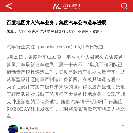
百度地图并入汽车业务，集度汽车公布造车进展
来源：
汽车行业关注
连泽华
栏目导航:
汽车行业关注
>
资讯
>
汽车行业关注（autochat.com.cn）05月25日报道——
5月25日，集度汽车CEO夏一平在其个人微博公布集度首
款量产车最新造车进展，夏一平表示：“集度工程团队已
启动量产模具铸造工作，集度首款汽车机器人量产车正式
从车型设计迈向量产制造准备阶段。在模具铸造过程中，
为了让设计方案中极具未来感的设计得以量产呈现，集度
工程团队针对成型工艺进行了大量的技术攻关，实现了超
大冲压深度的工程突破”。集度汽车将于6月8日举行集度
ROBODAY线上发布会，届时将发布首款汽车机器人概念
车。