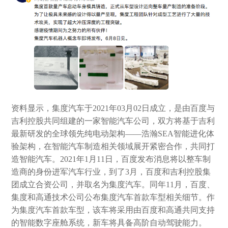
资料显示，集度汽车于2021年03月02日成立，是由百度与
吉利控股共同组建的一家智能汽车公司，双方将基于吉利
最新研发的全球领先纯电动架构——浩瀚SEA智能进化体
验架构，在智能汽车制造相关领域展开紧密合作，共同打
造智能汽车。2021年1月11日，百度发布消息将以整车制
造商的身份进军汽车行业，到了3月，百度和吉利控股集
团成立合资公司，并取名为集度汽车。同年11月，百度、
集度和高通技术公司公布集度汽车首款车型相关细节。作
为集度汽车首款车型，该车将采用由百度和高通共同支持
的智能数字座舱系统，新车将具备高阶自动驾驶能力。