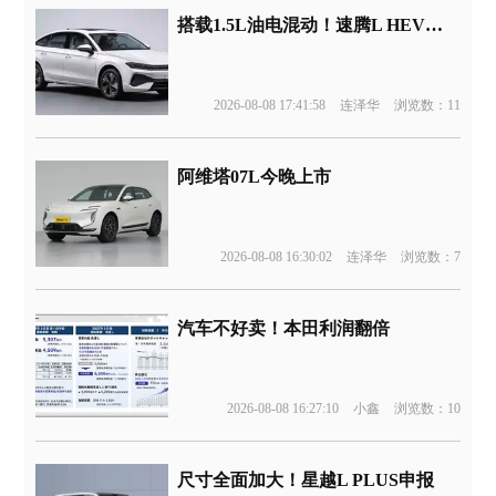
搭载1.5L油电混动！速腾L HEV版申报
2026-08-08 17:41:58
连泽华
浏览数：11
阿维塔07L今晚上市
2026-08-08 16:30:02
连泽华
浏览数：7
汽车不好卖！本田利润翻倍
2026-08-08 16:27:10
小鑫
浏览数：10
尺寸全面加大！星越L PLUS申报