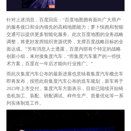
针对上述消息，百度回应：“百度地图拥有面向广大用户
的服务接口和业内领先的高精地图能力；萝卜快跑和智能
交通可以提供更多智能化服务。此次百度地图的业务战略
调整，将更好发挥组织资源优势，支撑百度战略目标的全
面达成。”另有消息人士透露，百度内部有个特定的战略
创新小组，来对接集度汽车，“而集度汽车量产的一些技
术方案，百度在一年后才能向行业推广。”
而此次集度汽车公布的最新进展也意味着集度汽车概念车
即将发布，按照此前集度汽车公布的造车规划，新车将于
2023年上市交付。集度汽车方面表示，目前已陆续开始铸
造机加工、装配、研配调试、样件生产、质量优化等一系
列实体制造工作。