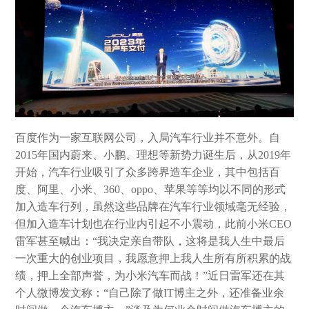
百度作为一家互联网公司，入局汽车行业并不意外。自
2015年国内蔚来、小鹏、理想等新势力诞生后，从2019年
开始，汽车行业吸引了众多跨界造车企业，其中包括百
度、阿里、小米、360、oppo、苹果等等均以不同的形式
加入造车行列，虽然这些品牌在汽车行业领域毫无经验，
但加入造车计划也在行业内引起不小震动，此前小米CEO
雷军甚至喊出：“我决定亲自带队，这将是我人生中最后
一次重大的创业项目，我愿意押上我人生所有所积累的战
绩，押上全部声誉，为小米汽车而战！”近日雷军还在其
个人微博发文称：“自己除了做IT博主之外，还准备业余