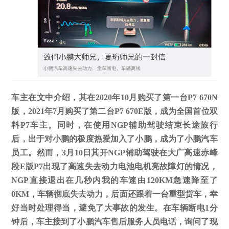
车主在文中介绍，其在
2020
年
10
月购买了第一台P7 670N
版，
2021
年
7
月购买了第二台P7 670E版，成为全国首位双
料P7车主。同时，在使用NGP辅助驾驶结束长途旅行
后，出于对小鹏的极度热爱加入了小鹏，成为了小鹏汽车
员工。然而，3月10日其开NGP辅助驾驶在大广高速赤峰
段E版P7出现了高速失去动力电池电机亮故障灯的情况，
NGP直接退出在几秒内我的车速由120KM急速降至了
0KM，车辆彻底失去动力，后面还跟着一台重型货车，幸
好当时处理得当，避免了大事故的发生。在车辆断电
1
分
钟后，车主接到了小鹏汽车售后服务人员电话，询问了现