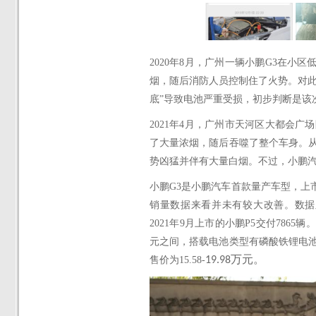
2020年8月，广州一辆小鹏G3在
烟，随后消防人员控制住了火势。对此
底”导致电池严重受损，初步判断是该
2021年4月，
广州市天河区大都会广场
了大量浓烟，随后吞噬了整个车身。
势凶猛并伴有大量白烟。
不过，小鹏
小鹏
G3是小鹏汽车首款量产车型，上
销量数据来看并未有较大改善。数据
2021
年
9
月上市的小鹏
P
5
交付
7865
辆。
元之间，搭载电池类型有磷酸铁锂电
售价为
15.58
-
19.98万元。