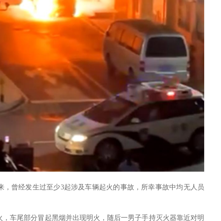
以来，曾经发生过至少3起涉及车辆起火的事故，所幸事故中均无人员
火，
车尾部分冒起黑烟
并
出现明火
，随后一男子手持灭火器靠近对明