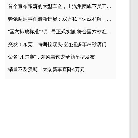
首个宣布降薪的大型车企，上汽集团旗下员工降薪文件曝光
奔驰漏油事件最新进展：双方私下达成和解，工商已介入调查
“国六排放标准”7月1号正式实施 符合国六标准车型目录一览
突发！东莞一特斯拉疑失控连撞多车冲毁店门
命名“凡尔赛”，东风雪铁龙全新车型发布
销量不及预期！大众新车直降4万元