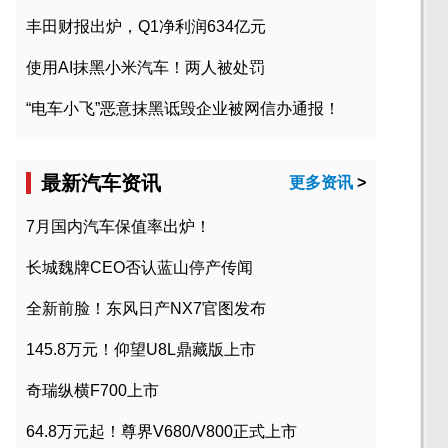
丰田财报出炉，Q1净利润634亿元
使用AI抹黑小米汽车！两人被处罚
“电车小飞”恶意抹黑诋毁企业被网信办通报！
最新汽车资讯
更多资讯
>
7月国内汽车保值率出炉！
长城魏牌CEO否认蓝山停产传闻
全新前脸！东风日产NX7官图发布
145.8万元！仰望U8L鼎藏版上市
奇瑞纵横F700上市
64.8万元起！尊界V680/V800正式上市