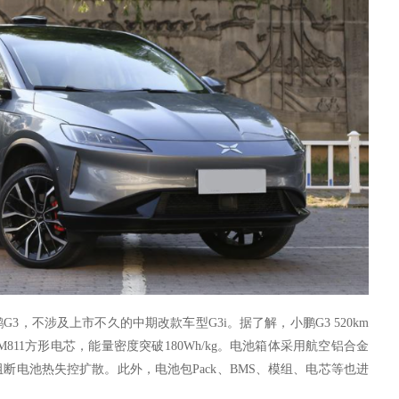
鹏
G3，不涉及上市不久的中期改款车型G3i。
据了解，
小鹏
G3 520km
811方形电芯，能量密度突破180Wh/kg。电池箱体采用航空铝合金
断电池热失控扩散。此外，电池包Pack、BMS、模组、电芯等也进