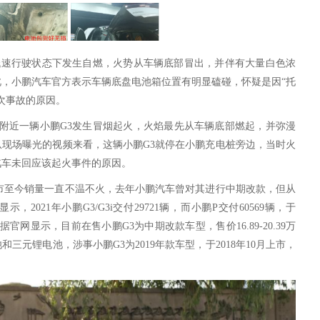
小区低速行驶状态下发生自燃，火势从车辆底部冒出，并伴有大量白色浓
，小鹏汽车官方表示车辆底盘电池箱位置有明显磕碰，怀疑是因“托
次事故的原因。
附近一辆小鹏
G3发生冒烟起火，
火焰最先从车辆底部燃起，并弥漫
从现场曝光的视频来看，这辆小鹏
G3就停在小鹏充电桩旁边，当时火
汽车未回应该起火事件的原因。
市至今销量一直不温不火，去年小鹏汽车曾对其进行中期改款，但从
显示，
2021
年小鹏
G
3/
G3i交付
29721
辆，而小鹏
P交付
60569
辆，于
据官网显示，
目前
在售小鹏
G3
为中期改款车型
，售价
16.89-20.39万
池和三元锂电池，
涉事小鹏
G
3
为
2019
年款车型，于
2018
年
10
月上市，