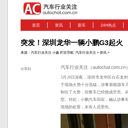
首页
资讯
新车
24H热点
突发！深圳龙华一辆小鹏G3起火
来源：
汽车行业关注
小鑫
栏目导航:
汽车行业关注
>
资讯
>
汽车行业关注（autochat.com.
分享到
3
月
28
日深夜，深圳市龙华区白石龙村
于现场火势十分迅猛，涉事
新能源车
制住了火势，但整车已经烧成空壳。
型。对此，小鹏汽车回应，确认涉事
现场的处置，未有人员受伤。