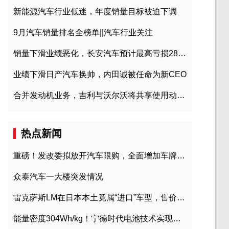
新能源汽车行业低迷，年度销量目标被迫下调
9月汽车销量排名全榜单||汽车行业关注
销量下滑业绩恶化，长安汽车预计最高亏损28亿元
业绩下滑日产汽车换帅，内田诚被任命为新CEO
合并发动机业务，吉利与沃尔沃将共享使用动力总成
热点新闻
重磅！发改委拟放开汽车限购，全面增加车牌指标
众泰汽车一大楼突发情况
雷克萨斯LM在日本本土竟属“进口”车型，售价2580万日元
能量密度304Wh/kg！宁德时代电池技术实现突破