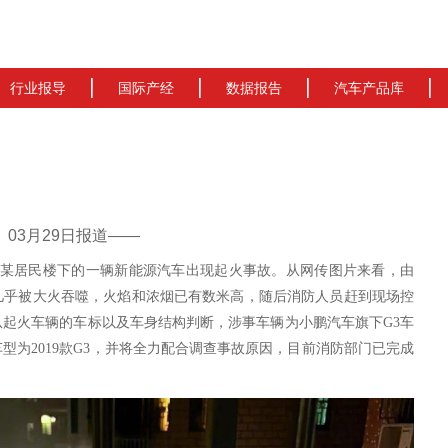
行业报导
国际产经
数据报告
汽车产品库
cn）03月29日报道——
某居民楼下的一辆新能源汽车出现起火事故。从网传图片来看，由
几乎
被大火吞噬，火焰和浓烟已有数米高，随后消防人员赶到现场控
从
起火
车辆的车标
以及车身结构
判断，
涉事车辆为小鹏汽车旗下
G
3
车
车型为
2019款G3，并将全力配合调查事故原因
，目前消防部门已完成