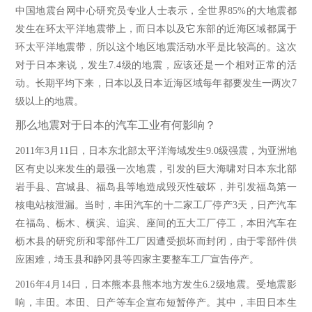
中国地震台网中心研究员专业人士表示，全世界
85%的大地震都
发生在环太平洋地震带上，而日本以及它东部的近海区域都属于
环太平洋地震带，所以这个地区地震活动水平是比较高的。这次
对于日本来说，发生7.4级的地震，应该还是一个相对正常的活
动。长期平均下来，日本以及日本近海区域每年都要发生一两次7
级以上的地震。
那么地震对于日本的汽车工业有何影响？
2011年3月11日，日本东北部太平洋海域发生9.0级强震，为亚洲地
区有史以来发生的最强一次地震，引发的巨大海啸对日本东北部
岩手县、宫城县、福岛县等地造成毁灭性破坏，并引发福岛第一
核电站核泄漏。当时，丰田汽车的十二家工厂停产3天，日产汽车
在福岛、栃木、横滨、追滨、座间的五大工厂停工，本田汽车在
枥木县的研究所和零部件工厂因遭受损坏而封闭，由于零部件供
应困难，埼玉县和静冈县等四家主要整车工厂宣告停产。
2016年4月14日，日本熊本县熊本地方发生6.2级地震。受地震影
响，丰田。本田、日产等车企宣布短暂停产。其中，丰田日本生