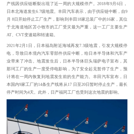
产线因供应链断裂出现了近一周的大规模停产。2018年9月6日，
日本北海道发生6.7级地震。丰田汽车表示，由于供应链中断，自9
月 8日开始停止工厂生产，影响到丰田18家总装厂中的16家，其位
于北海道地区苫小牧市的工厂受灾最为严重，这一工厂主要生产
AT、CVT变速箱和转速箱。
2021年2月1日，日本福岛附近海域再发7.3级地震，引发大规模停
电，导致日本境内汽车零部件供应中断，给日本半导体和汽车产
业带来了冲击。地震发生后，日本半导体巨头瑞萨电子宣布，其
那珂工厂的生产一度受停电影响，为了安全起见暂停了生产，预
计将在一周内恢复到地震发生前的生产能力。丰田汽车宣布，日
本国内9家工厂的14条生产线将从17 日至20日暂时停止生产，最长
停产时间为4天。此外，日产福冈工厂也受到这次地震的影响。