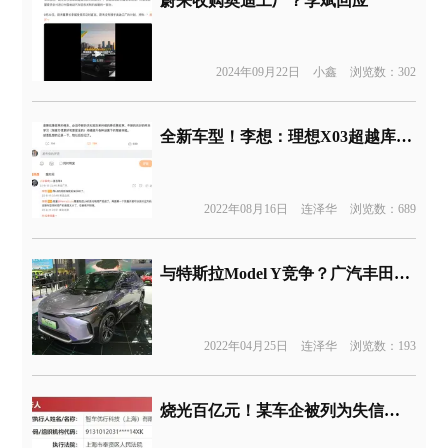
蔚来收购奥迪工厂？李斌回应
2024年09月22日
小鑫
浏览数：302
全新车型！李想：理想X03超越库里南
2022年08月16日
连泽华
浏览数：689
与特斯拉Model Y竞争？广汽丰田bZ4X正式亮相
2022年04月25日
连泽华
浏览数：193
烧光百亿元！某车企被列为失信被执行人