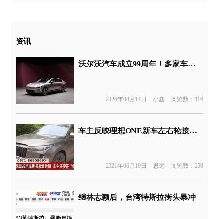
资讯
沃尔沃汽车成立99周年！多家车企祝福
2026年04月14日
小鑫
浏览数：116
车主反映理想ONE新车左右轮接连异响！官方要求签保密协议
2021年06月19日
思远
浏览数：250
继林志颖后，台湾特斯拉街头暴冲