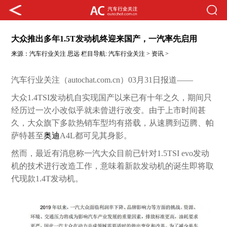
大众推出多年1.5T发动机终迎来国产，一汽率先启用
来源：
汽车行业关注
思远
栏目导航:
汽车行业关注
>
资讯
>
汽车行业关注（autochat.com.cn）03月31日报道——
大众1.4TSI发动机自实现国产以来已有十年之久，期间只
经历过一次小改似乎就未曾进行改变。由于上市时间甚
久，大众旗下多款热销车型均有搭载，从速腾到迈腾、帕
萨特甚至
奥迪
A4L都可见其身影。
然而，最近有消息称一汽大众目前已针对1.5TSI evo发动
机的技术进行改造工作，意味着新款发动机的诞生即将取
代现款1.4T发动机。