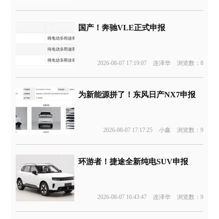
国产！奔驰VLE正式申报
2026-08-07 17:19:07
连泽华
浏览数：8
为新能源拼了！东风日产NX7申报
2026-08-07 17:17:25
小鑫
浏览数：9
环游者！捷途全新纯电SUV申报
2026-08-07 16:43:47
连泽华
浏览数：9