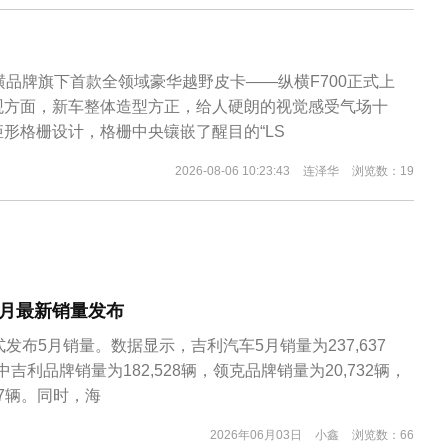
横品牌旗下首款全领域豪华越野皮卡——纵横F700正式上
观方面，新车整体造型方正，给人硬朗的视觉感受气场十
形格栅设计，格栅中央镶嵌了醒目的“LS
2026-08-06 10:23:43
连泽华
浏览数：19
5月最新销量发布
发布5月销量。数据显示，吉利汽车5月销量为237,637
吉利品牌销量为182,528辆，领克品牌销量为20,732辆，
77辆。同时，海
2026年06月03日
小鑫
浏览数：66