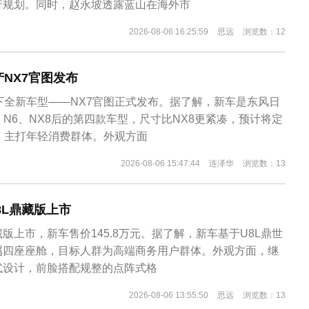
产规划。同时，赵永坡透露蓝山在海外市
2026-08-06 16:25:59
思远
浏览数：12
NX7官图发布
下全新车型——NX7官图正式发布。据了解，新车是东风日
、N6、NX8后的第四款车型，尺寸比NX8更紧凑，预计将定
，主打年轻消费群体。外观方面
2026-08-06 15:47:44
连泽华
浏览数：13
U8L鼎藏版上市
藏版上市，新车售价145.8万元。据了解，新车基于U8L鼎世
属四座座舱，目标人群为高端商务用户群体。外观方面，继
式设计，前脸搭配规整的点阵式格
2026-08-06 13:55:50
思远
浏览数：13