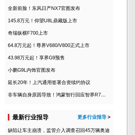
全新前脸！东风日产NX7官图发布
145.8万元！仰望U8L鼎藏版上市
奇瑞纵横F700上市
64.8万元起！尊界V680/V800正式上市
43.98万元起！享界G9预售
小鹏G9L内饰官图发布
延长20年！上汽通用签署合资续约协议
非车辆自身原因导致！鸿蒙智行回应智界R7起火事故
最新行业报导
更多行业报导
>
缺陷让车主崩溃，监管介入调查召回45万辆奥迪