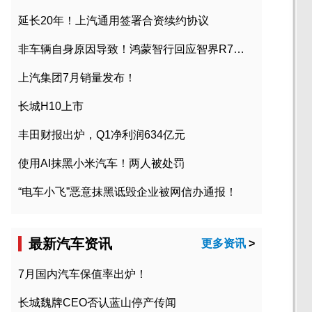
延长20年！上汽通用签署合资续约协议
非车辆自身原因导致！鸿蒙智行回应智界R7起火事故
上汽集团7月销量发布！
长城H10上市
丰田财报出炉，Q1净利润634亿元
使用AI抹黑小米汽车！两人被处罚
“电车小飞”恶意抹黑诋毁企业被网信办通报！
最新汽车资讯
更多资讯
>
7月国内汽车保值率出炉！
长城魏牌CEO否认蓝山停产传闻