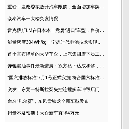
重磅！发改委拟放开汽车限购，全面增加车牌指标
众泰汽车一大楼突发情况
雷克萨斯LM在日本本土竟属“进口”车型，售价2580万日元
能量密度304Wh/kg！宁德时代电池技术实现突破
首个宣布降薪的大型车企，上汽集团旗下员工降薪文件曝光
奔驰漏油事件最新进展：双方私下达成和解，工商已介入调查
“国六排放标准”7月1号正式实施 符合国六标准车型目录一览
突发！东莞一特斯拉疑失控连撞多车冲毁店门
命名“凡尔赛”，东风雪铁龙全新车型发布
销量不及预期！大众新车直降4万元