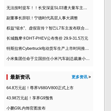
无法按时提车！！长安深蓝SL03遭大量车主投诉
副董事长辞职！宁德时代高层人事大调整
权益“缩水”、虚假宣传？智己L7车主发布联合维权声明
长城魏摩卡DHT-PHEV公布售价 29.9-31.5万元
特斯拉将Cybertruck电动货车生产上市时间推迟到2023年初
小米集团任命于立国担任小米汽车副总裁兼小米汽车北京总部政委
最新资讯
更多资讯
>
64.8万元起！尊界V680/V800正式上市
43.98万元起！享界G9预售
小鹏G9L内饰官图发布