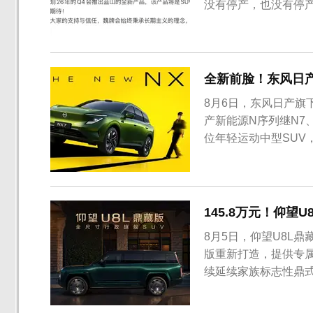
没有停产，也没有停
全新前脸！东风日产
8月6日，东风日产旗
产新能源N序列继N7
位年轻运动中型SUV
145.8万元！仰望
8月5日，仰望U8L鼎
版重新打造，提供专
续延续家族标志性鼎