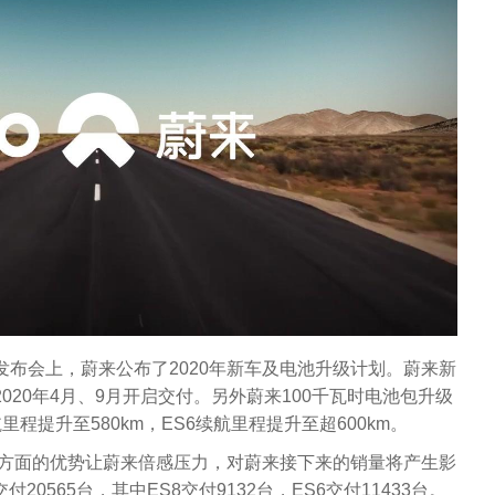
 Day发布会上，蔚来公布了2020年新车及电池升级计划。蔚来新
于2020年4月、9月开启交付。另外蔚来100千瓦时电池包升级
里程提升至580km，ES6续航里程提升至超600km。
价格方面的优势让蔚来倍感压力，对蔚来接下来的销量将产生影
20565台，其中ES8交付9132台，ES6交付11433台。