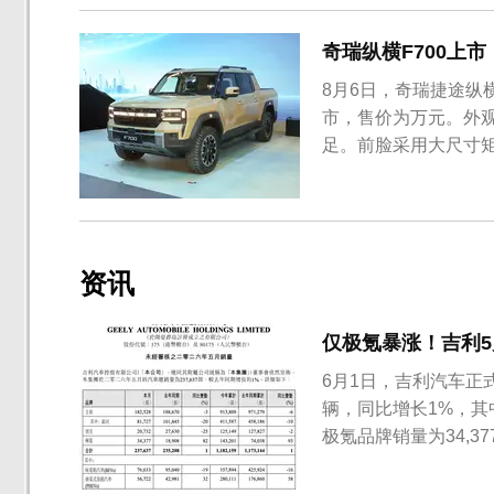
奇瑞纵横F700上市
8月6日，奇瑞捷途纵
市，售价为万元。外
足。前脸采用大尺寸矩
资讯
仅极氪暴涨！吉利
6月1日，吉利汽车正式
辆，同比增长1%，其中
极氪品牌销量为34,3