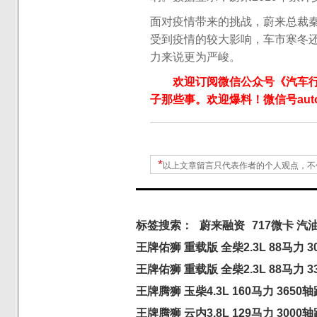
面对疫情带来的挑战，蔚来总裁
受到疫情的较大影响，车市寒冬
力来说更为严峻。
欢迎订阅微信公众号《汽车
子那些事。欢迎爆料！微信号autoW
*
以上文章留言只代表作者的个人观点，不
标签搜索：
蔚来融资
717微卡 汽
王牌佑狮 重载版 全柴2.3L 88马力 3
王牌佑狮 重载版 全柴2.3L 88马力 
王牌腾狮 玉柴4.3L 160马力 3650
王牌腾狮 云内3.8L 129马力 3000