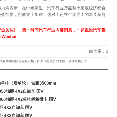
秦力洪表示，在中短期里，汽车行业乃至整个宏观经济都会
还会加剧，挑战难上加难，这对于还在生死线上的新造车势
行业关注》，第一时间汽车行业内幕消息，一起说说汽车圈
echat
阅读量：
0
代表本网站的观点与立场，如果你有更多的见解，欢迎投稿分享
油单排（后单轮） 轴距3500mm
050轴距 4X2自卸车 国Ⅴ
3360轴距 4X2单排栏板微卡 国Ⅴ
轴距 4X2自卸车 国Ⅴ
轴距 4X2自卸车 国Ⅴ