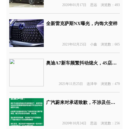
2020年01月17日
思远
浏览数：493
全新雷克萨斯NX曝光，内饰大变样
2021年02月25日
小鑫
浏览数：605
奥迪A7新车频繁抖动熄火，4S店：要拆零件
2021年11月25日
连泽华
浏览数：479
广汽蔚来对承诺致歉，不涉及任何友商和供应商
2020年10月24日
思远
浏览数：256