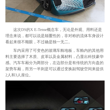
这次DS的X E-Tense概念车，无论是外观、用料还是
理念来说，都可以说是颠覆性的，非对称的流体车身设计
看起来很不顺眼，不过确是独一无二。
车内采用了可变色的玻璃车舱地板，车舱内的其他用
料主要选择了木质、皮革以及金属材料，凸显出科技豪华
感。汽车车厢分为两部分，左边部分是有传统的方向盘的
架势车厢，而另一半则是可以通过变换副驾驶空间来提供
2人和3人座位。