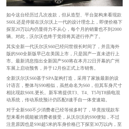
如今这台经历过几次改款，但从造型、平台架构来看现款
S60L还是停留在沃尔沃上一代的设计理念上，即便价格下
探至20万以内仍显得力不从心，每个月的销量也不到2000
辆。对此，沃尔沃也终于觉得将其进行停产了。
其实全新一代沃尔沃S60已经问世很长时间了，并且海外
版的S60全新版早已在美国上市，只是国产一直未进行上
市。最新消息指出全新国产S60将在本月22日开幕的广州
车展上启动预售，并于12月份正式上市销售。
全新沃尔沃S60基于SPA架构打造，采用了家族最新的设
计语言，整体与S90相似，虽然命名为S60，但其车身尺寸
相比现款S60L更长。新车将提供T3、T4、T5与T8插电混
动系统，传动系统预计仍匹配8速手自一体变速箱。
对于全新S60不少消费者已经等候多时了，毕竟按现款车
型来看外观能被消费者接受，从沃尔沃的S90便知，不过
注意原因也是S90超5米的车身价格已下探至30万以内，至