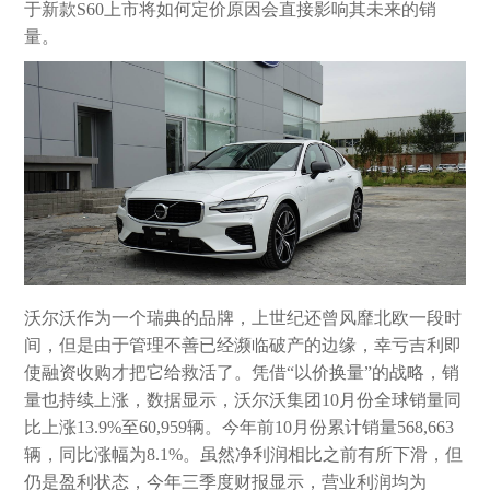
于新款S60上市将如何定价原因会直接影响其未来的销
量。
沃尔沃作为一个瑞典的品牌，上世纪还曾风靡北欧一段时
间，但是由于管理不善已经濒临破产的边缘，幸亏吉利即
使融资收购才把它给救活了。凭借“以价换量”的战略，销
量也持续上涨，数据显示，沃尔沃集团10月份全球销量同
比上涨13.9%至60,959辆。今年前10月份累计销量568,663
辆，同比涨幅为8.1%。虽然净利润相比之前有所下滑，但
仍是盈利状态，今年三季度财报显示，营业利润均为