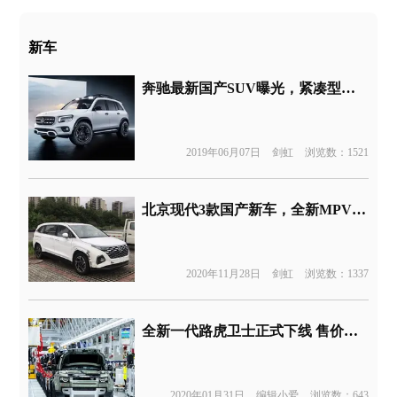
新车
奔驰最新国产SUV曝光，紧凑型越野风格SUV GLB预告图发布
2019年06月07日
剑虹
浏览数：1521
北京现代3款国产新车，全新MPV首次曝光
2020年11月28日
剑虹
浏览数：1337
全新一代路虎卫士正式下线 售价区间约为30.74-35.13万元
2020年01月31日
编辑小爱
浏览数：643