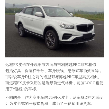
远程FX皮卡在外观细节方面与吉利博越PRO非常相似，
包括灯具、保险杠部分、车身腰线、悬浮式车顶效果等，
可以说车身D柱之前的造型都与博越PRO车型高度相似。
而远程FX皮卡采用的是盾形前进气格栅，前脸LOGO也使
用了“远程”的车标。
不同的是，作为商用车的远程FX皮卡，从车身D柱之后设
计为皮卡式的开放式货厢，成为了一辆多用途货车。