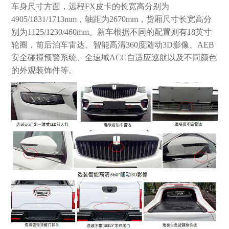
车身尺寸方面，远程FX皮卡的长宽高分别为
4905/1831/1713mm，轴距为2670mm，货厢尺寸长宽高分
别为1125/1230/460mm。新车根据不同的配置则有18英寸
轮圈，前后泊车雷达、智能高清360度随动3D影像、AEB
安全碰撞预警系统、全速域ACC自适应巡航以及不同颜色
的外观装饰件等。