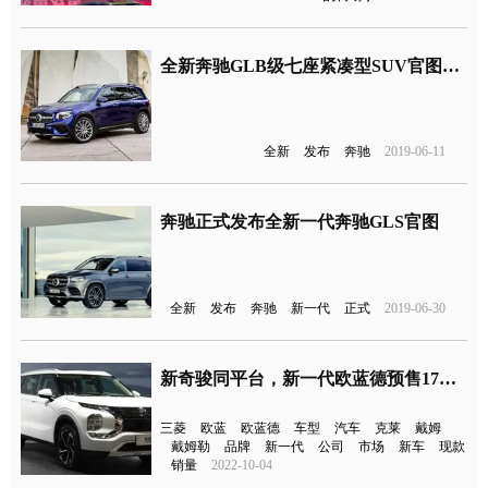
全新奔驰GLB级七座紧凑型SUV官图发布 由北京奔驰引入国产
全新
发布
奔驰
2019-06-11
奔驰正式发布全新一代奔驰GLS官图
全新
发布
奔驰
新一代
正式
2019-06-30
新奇骏同平台，新一代欧蓝德预售17万元起
三菱
欧蓝
欧蓝德
车型
汽车
克莱
戴姆
戴姆勒
品牌
新一代
公司
市场
新车
现款
销量
2022-10-04