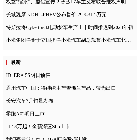
权益“缩水”、虚假宣传？智己L7车主发布联合维权声明
长城魏摩卡DHT-PHEV公布售价 29.9-31.5万元
特斯拉将Cybertruck电动货车生产上市时间推迟到2023年初
小米集团任命于立国担任小米汽车副总裁兼小米汽车北京总部政委
最新
ID. ERA 5S明日预售
通用汽车中国：将继续生产雪佛兰产品，转为出口
长安汽车7月销量发布！
零跑A05明日上市
11.59万起！全新深蓝S05上市
利润率最低2.3%！BBA面临亏损边缘