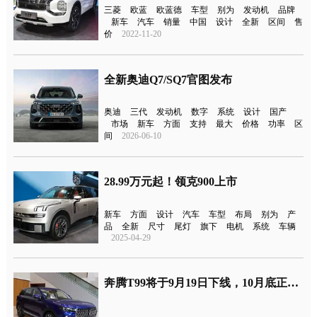
三菱
欧蓝
欧蓝德
车型
别为
发动机
品牌
新车
汽车
销量
中国
设计
全新
区间
售
价
2022-11-20
全新奥迪Q7/SQ7官图发布
奥迪
三代
发动机
数字
系统
设计
国产
市场
新车
方面
支持
最大
价格
功率
区
间
2026-06-10
28.99万元起！领克900上市
新车
方面
设计
汽车
车型
布局
别为
产
品
全新
尺寸
尾灯
旗下
电机
系统
车辆
2025-04-29
奔腾T99将于9月19日下线，10月底正式发布