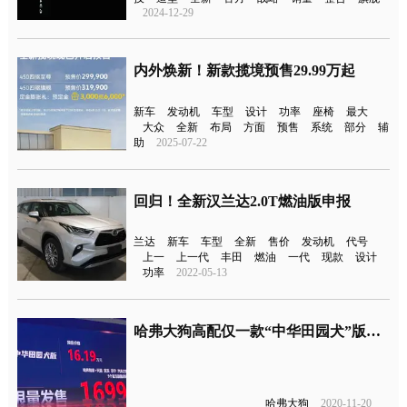
2024-12-29
内外焕新！新款揽境预售29.99万起
新车
发动机
车型
设计
功率
座椅
最大
大众
全新
布局
方面
预售
系统
部分
辅
助
2025-07-22
回归！全新汉兰达2.0T燃油版申报
兰达
新车
车型
全新
售价
发动机
代号
上一
上一代
丰田
燃油
一代
现款
设计
功率
2022-05-13
哈弗大狗高配仅一款“中华田园犬”版本，16.19万元还限量？
哈弗大狗
2020-11-20