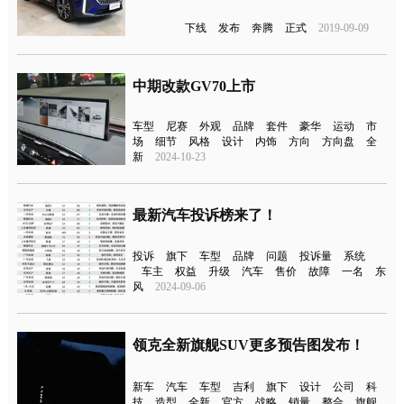
下线
发布
奔腾
正式
2019-09-09
中期改款GV70上市
车型
尼赛
外观
品牌
套件
豪华
运动
市
场
细节
风格
设计
内饰
方向
方向盘
全
新
2024-10-23
最新汽车投诉榜来了！
投诉
旗下
车型
品牌
问题
投诉量
系统
车主
权益
升级
汽车
售价
故障
一名
东
风
2024-09-06
领克全新旗舰SUV更多预告图发布！
新车
汽车
车型
吉利
旗下
设计
公司
科
技
造型
全新
官方
战略
销量
整合
旗舰