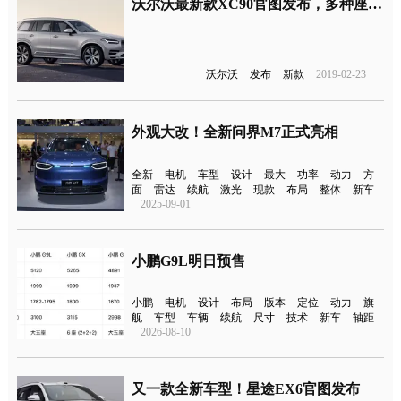
沃尔沃最新款XC90官图发布，多种座椅布局科技配置升级
沃尔沃
发布
新款
2019-02-23
外观大改！全新问界M7正式亮相
全新
电机
车型
设计
最大
功率
动力
方
面
雷达
续航
激光
现款
布局
整体
新车
2025-09-01
小鹏G9L明日预售
小鹏
电机
设计
布局
版本
定位
动力
旗
舰
车型
车辆
续航
尺寸
技术
新车
轴距
2026-08-10
又一款全新车型！星途EX6官图发布