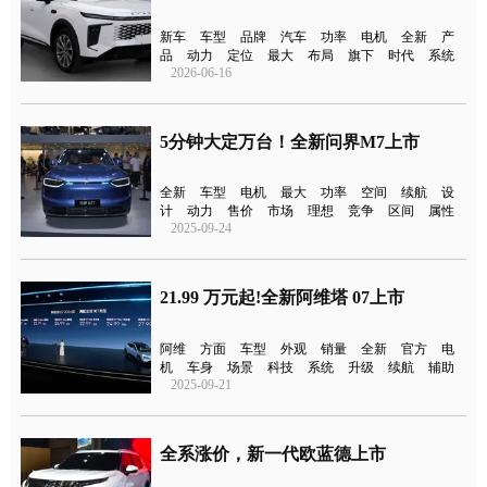
新车
车型
品牌
汽车
功率
电机
全新
产
品
动力
定位
最大
布局
旗下
时代
系统
2026-06-16
5分钟大定万台！全新问界M7上市
全新
车型
电机
最大
功率
空间
续航
设
计
动力
售价
市场
理想
竞争
区间
属性
2025-09-24
21.99 万元起!全新阿维塔 07上市
阿维
方面
车型
外观
销量
全新
官方
电
机
车身
场景
科技
系统
升级
续航
辅助
2025-09-21
全系涨价，新一代欧蓝德上市