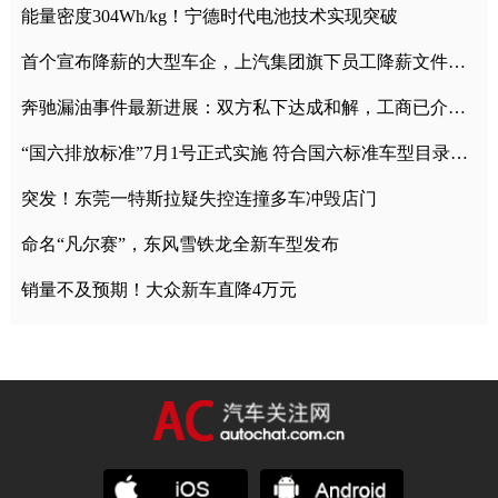
能量密度304Wh/kg！宁德时代电池技术实现突破
首个宣布降薪的大型车企，上汽集团旗下员工降薪文件曝光
奔驰漏油事件最新进展：双方私下达成和解，工商已介入调查
“国六排放标准”7月1号正式实施 符合国六标准车型目录一览
突发！东莞一特斯拉疑失控连撞多车冲毁店门
命名“凡尔赛”，东风雪铁龙全新车型发布
销量不及预期！大众新车直降4万元