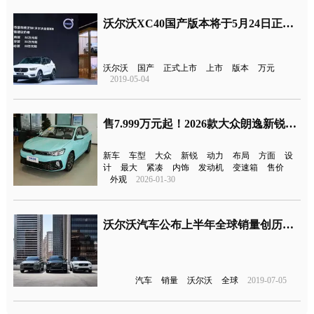
沃尔沃XC40国产版本将于5月24日正式上市 报价26.5万元起
沃尔沃
国产
正式上市
上市
版本
万元
2019-05-04
售7.999万元起！2026款大众朗逸新锐上市
新车
车型
大众
新锐
动力
布局
方面
设
计
最大
紧凑
内饰
发动机
变速箱
售价
外观
2026-01-30
沃尔沃汽车公布上半年全球销量创历史新高 增长7.3%
汽车
销量
沃尔沃
全球
2019-07-05