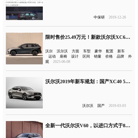
中保研
2019-12-26
限时售价25.49万元！新款沃尔沃XC60上市
沃尔
沃尔沃
方面
车型
豪华
配置
新车
运动
座椅
设计
区间
销量
价格
品牌
外
观
2025-06-08
沃尔沃2019年新车规划：国产XC40 5月上市，全新S60被延至明年初
沃尔沃
国产
2019-03-03
全新一代沃尔沃V60，以进口方式于8月在国内上市