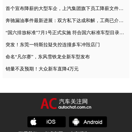
首个宣布降薪的大型车企，上汽集团旗下员工降薪文件曝光
奔驰漏油事件最新进展：双方私下达成和解，工商已介入调查
“国六排放标准”7月1号正式实施 符合国六标准车型目录一览
突发！东莞一特斯拉疑失控连撞多车冲毁店门
命名“凡尔赛”，东风雪铁龙全新车型发布
销量不及预期！大众新车直降4万元