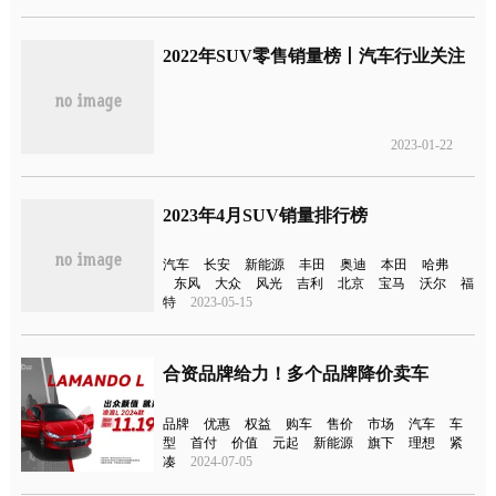
2022年SUV零售销量榜丨汽车行业关注
2023-01-22
2023年4月SUV销量排行榜
汽车
长安
新能源
丰田
奥迪
本田
哈弗
东风
大众
风光
吉利
北京
宝马
沃尔
福
特
2023-05-15
合资品牌给力！多个品牌降价卖车
品牌
优惠
权益
购车
售价
市场
汽车
车
型
首付
价值
元起
新能源
旗下
理想
紧
凑
2024-07-05