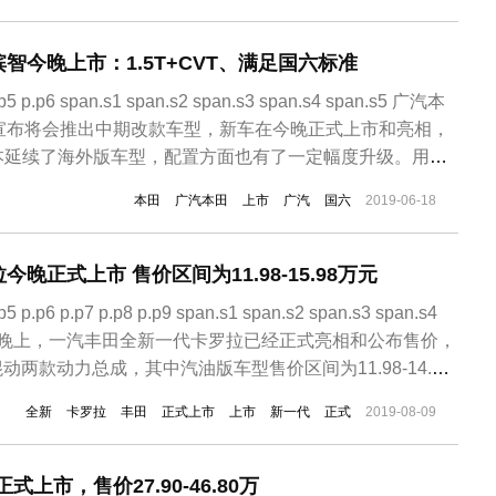
一提的是，新款帕萨特PHEV增加了国Ⅵ版，0-100km/h
智今晚上市：1.5T+CVT、满足国六标准
p.p5 p.p6 span.s1 span.s2 span.s3 span.s4 span.s5 广汽本
智宣布将会推出中期改款车型，新车在今晚正式上市和亮相，
本延续了海外版车型，配置方面也有了一定幅度升级。用
现款高配车型的1.8L发动机，均满足国六排放标准。新车将会
本田
广汽本田
上市
广汽
国六
2019-06-18
1.5L车型...
晚正式上市 售价区间为11.98-15.98万元
.p5 p.p6 p.p7 p.p8 p.p9 span.s1 span.s2 span.s3 span.s4
.s6 今天晚上，一汽丰田全新一代卡罗拉已经正式亮相和公布售价，
L混动两款动力总成，其中汽油版车型售价区间为11.98-14.58
3.58-15.98万。全新卡罗拉基于TNG...
全新
卡罗拉
丰田
正式上市
上市
新一代
正式
2019-08-09
上市，售价27.90-46.80万