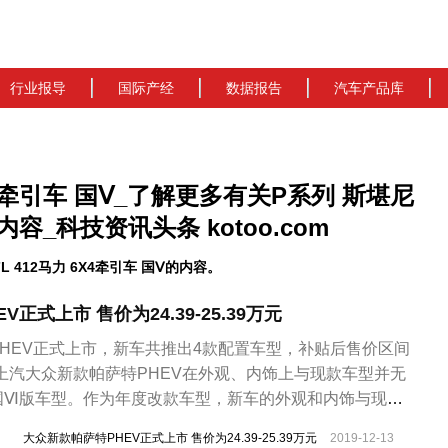
行业报导
国际产经
数据报告
汽车产品库
6X4牵引车 国Ⅴ_了解更多有关P系列 斯堪尼
的内容_科技资讯头条 kotoo.com
412马力 6X4牵引车 国Ⅴ的内容。
正式上市 售价为24.39-25.39万元
HEV正式上市，新车共推出4款配置车型，补贴后售价区间
9万元。上汽大众新款帕萨特PHEV在外观、内饰上与现款车型并无
国Ⅵ版车型。作为年度改款车型，新车的外观和内饰与现款
配置进行了调整，整体配置水平相比2019款有所降低，但
大众新款帕萨特PHEV正式上市 售价为24.39-25.39万元
2019-12-13