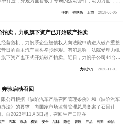
ort车型打造，外观方面搭载了专属的运动套件，动力方面，搭
系列2.0T直列四缸发动机，最大功率为300马力。外观方面，以
捷豹
特别版
上市
2019-06-05
降价拍卖，力帆旗下资产已开始破产拍卖
入经营危机，力帆系企业被债权人向法院申请进入破产重整
家昔日的自主汽车巨头举步维艰。有消息称，法院受理力帆
，旗下资产也正式开始破产拍卖。近日，力帆子公司44台奔
卖平台上，但由于没有买家出价，力帆已经下调近300万
力帆汽车
2020-11-01
在京东拍卖平台上了解到，重庆力帆实业（集团）进出口有
车44台，目前正在进行公...
！奔驰启动召回
有限公司根据《缺陷汽车产品召回管理条例》和《缺陷汽车
施办法》的要求，向国家市场监督管理总局备案了召回计
。自2023年11月3日起，召回生产日期在
国产
汽车
市场
横梁
安全
品牌
隐患
管理
产品
日期
缺陷