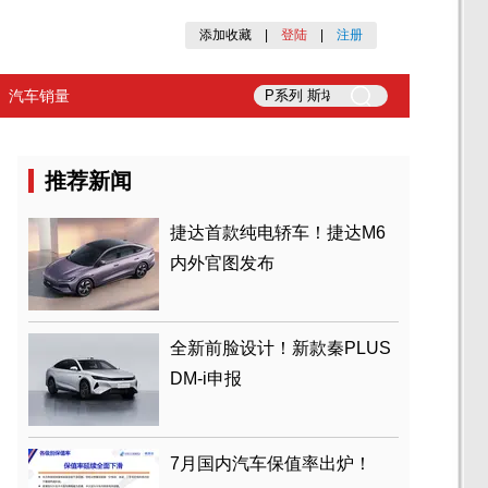
添加收藏
|
登陆
|
注册
汽车销量
推荐新闻
捷达首款纯电轿车！捷达M6
内外官图发布
全新前脸设计！新款秦PLUS
DM-i申报
7月国内汽车保值率出炉！