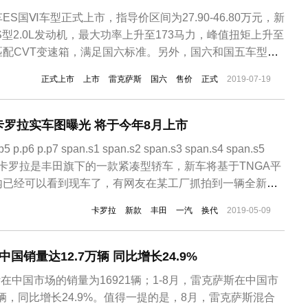
S国Ⅵ车型正式上市，指导价区间为27.90-46.80万元，新
KS型2.0L发动机，最大功率上升至173马力，峰值扭矩上升至
统匹配CVT变速箱，满足国六标准。另外，国六和国五车型目
萨斯ES国六车型在外观及内饰方面，与现款在售国五车型基
正式上市
上市
雷克萨斯
国六
售价
正式
2019-07-19
车型的车内外配置也未做变动，主要针对动力系统进行了调
罗拉实车图曝光 将于今年8月上市
.p5 p.p6 p.p7 span.s1 span.s2 span.s3 span.s4 span.s5
.s7 丰田卡罗拉是丰田旗下的一款紧凑型轿车，新车将基于TNGA平
内已经可以看到现车了，有网友在某工厂抓拍到一辆全新的
实车，全新换代的卡罗拉早在去年的广州车展就已经首发亮相
卡罗拉
新款
丰田
一汽
换代
2019-05-09
国销量达12.7万辆 同比增长24.9%
斯在中国市场的销量为16921辆；1-8月，雷克萨斯在中国市
4辆，同比增长24.9%。值得一提的是，8月，雷克萨斯混合