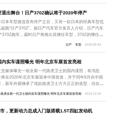
退出舞台！日产370Z确认将于2020年停产
等日本车型接连宣布停产之后，又有一款日本的经典车型也
超跑“日产370Z”。据日产汽车官方发言人介绍，日产汽车
产370Z跑车，届时日产将推出其继任车型，370Z的继任车
或将搭载油电混合动力系统。日产Z系列车型2019年全球销量
日产
车型
2019-05-03
对手宝马Z4、丰田Supra等车型却接连换代，所以日产决定
国内实车谍照曝光 明年北京车展首发亮相
社交媒体曝光一组全新一代路虎卫士的国内谍照，有消息
将在2020年北京车展迎来中国首发，并于同年8月在中国
看，新车外观继承了现款路虎卫士方方正正的造型，但在设
采用了现代科技，换用了承载式车身结构，并搭载一系列先
路虎全新一代卫士国内实车谍照曝光 明年北京车展首发亮相
2019-12-04
士外观造型继承了现款路虎的家族式的设计思路，整车线条
采用较多直线和简洁的曲面作为...
市，更新动力总成入门版搭载1.5T四缸发动机