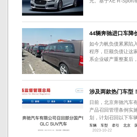
元。基于XE R-Sp
载一台Ingenium
捷豹X...
44辆奔驰进口车
如今力帆负债累累陷
程序，巨额负债让这
系企业破产重整案后
驰进口车出现在京东拍
元进行第二次拍卖。
限公司处置平行进口奔驰
涉及两款热门车型
日前，北京奔驰汽车
产品召回管理条例实
划，计划召回以下车辆
车辆
车型
牵引
北京
2023-10-22