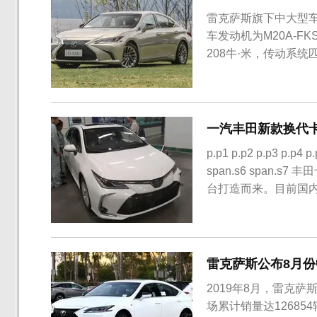
雷克萨斯旗下中大型车E
车发动机为M20A-F
208牛·米，传动系
前将同堂销售。雷克
本保持一致，各版本
整。动力部分，...
一汽丰田新款换代卡
p.p1 p.p2 p.p3 p.p4 p
span.s6 span
台打造而来。目前国
2019款白色卡罗拉
了，有消息称，新...
雷克萨斯公布8月份中
2019年8月，雷克萨
场累计销量达12685