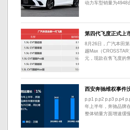
动力车型销量为4948
计销量达42466台，
雷克萨斯将陆续在华投
第四代飞度正式上
8月26日，广汽本田
越Max（CROSSTA
元，现款在售飞度的售价
有所上调。第四代飞
Pro（SPORT）和
状前格栅以...
西安奔驰维权事件没
p.p1 p.p2 p.p3 p.p
年上半年，奔驰品牌在
整体销量方面增速缓慢
级别竞争对手，另外奔
同样的销量情况。细分