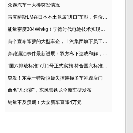
众泰汽车一大楼突发情况
雷克萨斯LM在日本本土竟属“进口”车型，售价2580万日元
能量密度304Wh/kg！宁德时代电池技术实现突破
首个宣布降薪的大型车企，上汽集团旗下员工降薪文件曝光
奔驰漏油事件最新进展：双方私下达成和解，工商已介入调查
“国六排放标准”7月1号正式实施 符合国六标准车型目录一览
突发！东莞一特斯拉疑失控连撞多车冲毁店门
命名“凡尔赛”，东风雪铁龙全新车型发布
销量不及预期！大众新车直降4万元