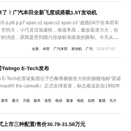
来了！广汽本田全新飞度或搭载1.5T发动机
 p.p5 p.p6 p.p7 span.s1 span.s2 span.s3 “超跑GK5”在本田车
，空间大，小巧灵活加速快，保值率高，最改装潜力大，但
产的消息，原因是受到国六排放标准政策的限制。今天从国
田全新飞度有望搭载1.5T涡轮增压四缸发动机，并否定了
全新
本田
广汽本田
发动机
广汽
2019-07-03
新凌派180TURBO...
ingo E-Tech发布
go E-Tech在雷诺集团位于巴黎香榭丽舍大街的旗舰地标“雷诺
 renault® the carwalk）正式全球首发，标志着这款自1992年
新车
最大
方面
版本
造型
电动
紧凑
电机
自然
集团
马力
式上市三种配置/售价30.78-31.58万元