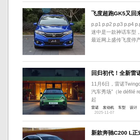
飞度超跑GK5又回
p.p1 p.p2 p.p3 p.p4
迷中是一款神话车型
最近网上盛传飞度停
内媒体处得知，广汽本
此前消息所称其或换装与全
回归初代！全新雷诺Tw
11月6日，雷诺Twin
汽车秀场”（le défilé
起
雷诺
发动机
车型
设计
2025-11-07
新款奔驰C200 L正