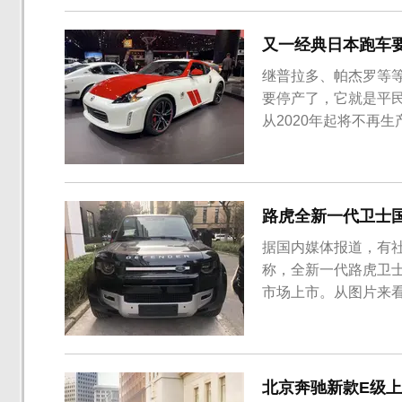
又一经典日本跑车要
继普拉多、帕杰罗等
要停产了，它就是平民
从2020年起将不再生
型（内部代号Z35）
仅为3468辆，而竞争
于2020年停产...
路虎全新一代卫士
据国内媒体报道，有
称，全新一代路虎卫士
市场上市。从图片来
计和结构方面则完全
进配备。新款路虎卫
非常的简单。新车前脸
北京奔驰新款E级上