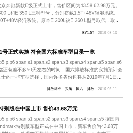
奔驰新款E级正式上市，售价区间为43.58-62.98万元。
 300 L和E 350 L三种型号，分别搭载1.5T+48V轻混系统、
0T+48V轻混系统。原本E 200L被E 260 L型号取代，取消
，取而代之的是搭载一套由M264系列1.5T直列四缸发动机与
EУ1.5T
2019-03-13
8V弱混系统，其中发动...
月1号正式实施 符合国六标准车型目录一览
.p5 p.p6 span.s1 span.s2 span.s3 span.s4 span.s5 span.s6
国六”来临还有差不多50天左右的时间，国六排放标准的实施预计会
士的一些车型选择，国内许多省份也将从2019年7月1日正
自2016年底“国六标准”正式公布之后，我国各地汽车企业便开
排放标准
实施
国六
排放
2019-05-11
rk特别版在中国上市 售价43.68万元
p.p5 p.p6 span.s1 span.s2 span.s3 span.s4 span.s5 据国内
andmark特别版车型正式在中国上市，新车售价为43.68万