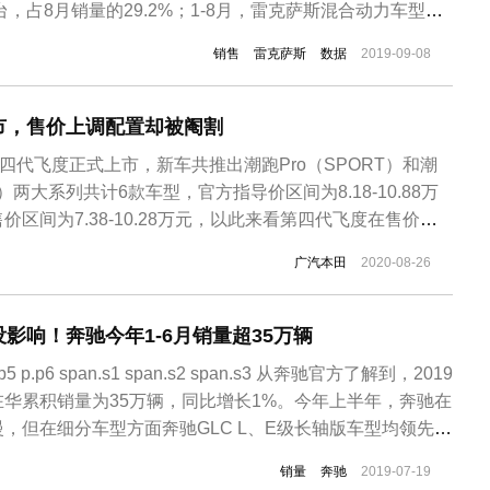
台，占8月销量的29.2%；1-8月，雷克萨斯混合动力车型累
同比增长33.5%，占比在华整体销量的33.5%。随销量增长，
销售
雷克萨斯
数据
2019-09-08
放新产品。其中新款雷克萨斯RX已于9月5日上市，值得...
市，售价上调配置却被阉割
第四代飞度正式上市，新车共推出潮跑Pro（SPORT）和潮
R）两大系列共计6款车型，官方指导价区间为8.18-10.88万
区间为7.38-10.28万元，以此来看第四代飞度在售价上
度提供了两种截然不同的造型风格，分为潮跑
广汽本田
2020-08-26
潮越Max（CROSSTAR）两大车系。潮跑Pro采用了黑色蜂窝
影响！奔驰今年1-6月销量超35万辆
4 p.p5 p.p6 span.s1 span.s2 span.s3 从奔驰官方了解到，2019
华累积销量为35万辆，同比增长1%。今年上半年，奔驰在
，但在细分车型方面奔驰GLC L、E级长轴版车型均领先同
驰品牌2019年6月份在华销量达5.7万辆，与去年同期保持
销量
奔驰
2019-07-19
车型方面，上半年国...