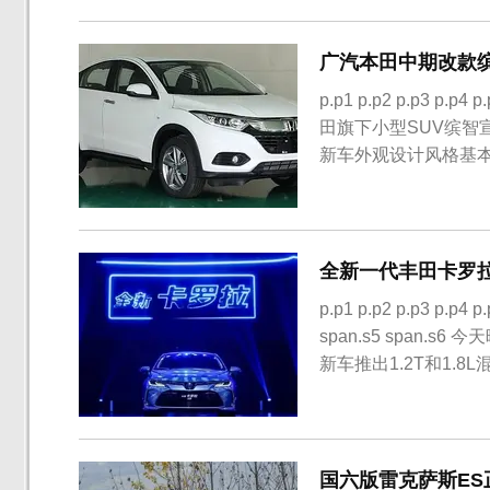
售价也有同步降低。值得
加速时间为7.7...
广汽本田中期改款缤
p.p1 p.p2 p.p3 p.p4 
田旗下小型SUV缤
新车外观设计风格基
1.5T发动机代替了
推出6款车型，其中3款为
全新一代丰田卡罗拉今
p.p1 p.p2 p.p3 p.p4 p
span.s5 span
新车推出1.2T和1.8
万；混动车型售价区间为1
国六版雷克萨斯ES正式