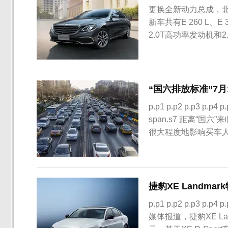
更换全新动力总成，北京
新车共有E 260 L、E
2.0T高功率发动机和2.
低功率版2.0T发动机
启动发电一体机组成的4
“国六排放标准”7
p.p1 p.p2 p.p3 p.p4 p
span.s7 距离“
很大程度地影响买车人
式执行“国六标准”，
始改...
捷豹XE Landma
p.p1 p.p2 p.p3 p.p4 
媒体报道，捷豹XE L