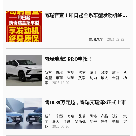
奇瑞官宣！即日起全系车型发动机终身质保
奇瑞汽车
2021-02-22
奇瑞瑞虎5 PRO申报！
新车
奇瑞
车型
汽车
设计
紧凑
旗下
紧
凑型
车顶
销量
艾瑞
别为
最大
全新
功
率
2025-12-09
售10.89万元起，奇瑞艾瑞泽8正式上市
新车
车型
奇瑞
艾瑞
风格
产品
设计
汽
车
最大
全新
发动机
功率
售价
销量
定
位
2022-09-26