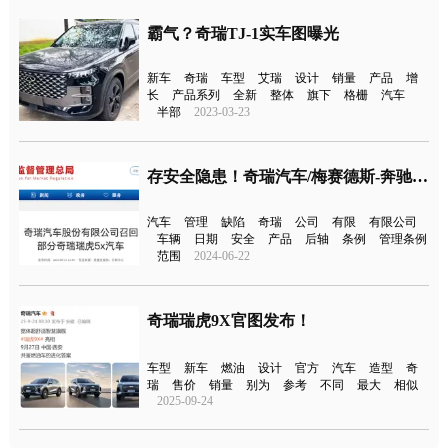
霸气？奇瑞TJ-1实车图曝光
新车
奇瑞
车型
艾瑞
设计
销量
产品
增
长
产品系列
全新
整体
旗下
格栅
汽车
半部
2023-03-23
存安全隐患！奇瑞汽车/梅赛德斯-奔驰宣布召回
汽车
管理
缺陷
奇瑞
公司
有限
有限公司
车辆
日期
安全
产品
后轴
条例
管理条例
范围
2024-06-22
奇瑞瑞虎9X官图发布！
车型
新车
燃油
设计
官方
汽车
造型
奇
瑞
售价
销量
别为
参考
不同
最大
相似
2025-09-24