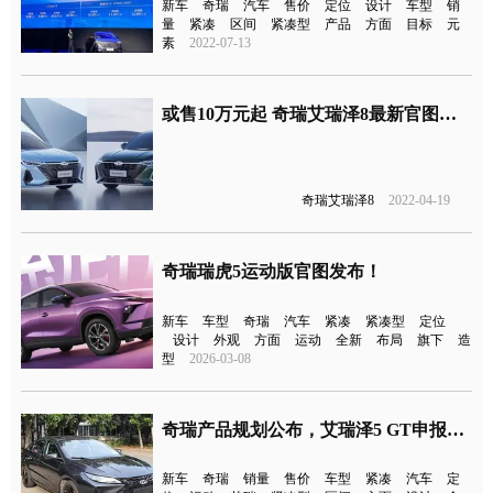
新车
奇瑞
汽车
售价
定位
设计
车型
销
量
紧凑
区间
紧凑型
产品
方面
目标
元
素
2022-07-13
或售10万元起 奇瑞艾瑞泽8最新官图公布
奇瑞艾瑞泽8
2022-04-19
奇瑞瑞虎5运动版官图发布！
新车
车型
奇瑞
汽车
紧凑
紧凑型
定位
设计
外观
方面
运动
全新
布局
旗下
造
型
2026-03-08
奇瑞产品规划公布，艾瑞泽5 GT申报图曝光
新车
奇瑞
销量
售价
车型
紧凑
汽车
定