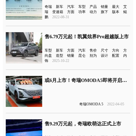
奇瑞
新车
汽车
车型
产品
销量
最大
艾
瑞
变速箱
方面
功率
动力
旗下
版本
鲲
鹏
2022-08-31
售6.79万元起！凯翼炫界Pro超越版上市
车型
新车
方面
汽车
售价
尺寸
方向
方
向盘
造型
销量
昆仑
别为
设计
配置
内
饰
2025-10-22
或6月上市！奇瑞OMODA5即将开启预定
奇瑞OMODA 5
2022-04-05
售9.29万元起，奇瑞欧萌达正式上市