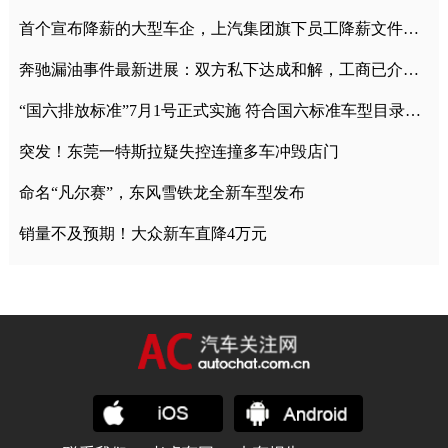
首个宣布降薪的大型车企，上汽集团旗下员工降薪文件曝光
奔驰漏油事件最新进展：双方私下达成和解，工商已介入调查
“国六排放标准”7月1号正式实施 符合国六标准车型目录一览
突发！东莞一特斯拉疑失控连撞多车冲毁店门
命名“凡尔赛”，东风雪铁龙全新车型发布
销量不及预期！大众新车直降4万元