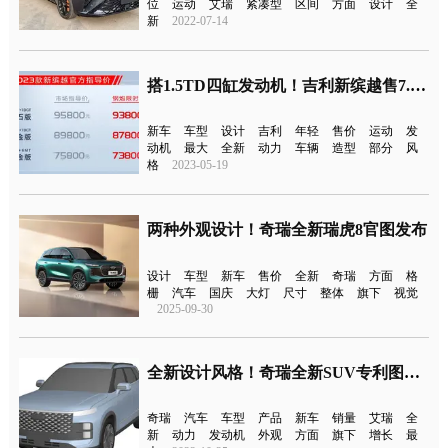
位
运动
艾瑞
紧凑型
区间
方面
设计
全
新
2022-07-14
搭1.5TD四缸发动机！吉利新缤越售7.58万元起上市
新车
车型
设计
吉利
年轻
售价
运动
发
动机
最大
全新
动力
车辆
造型
部分
风
格
2023-05-19
两种外观设计！奇瑞全新瑞虎8官图发布
设计
车型
新车
售价
全新
奇瑞
方面
格
栅
汽车
国庆
大灯
尺寸
整体
旗下
视觉
2025-09-30
全新设计风格！奇瑞全新SUV专利图曝光
奇瑞
汽车
车型
产品
新车
销量
艾瑞
全
新
动力
发动机
外观
方面
旗下
增长
最