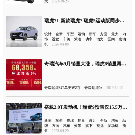
大
2022-10-25
瑞虎7L 新款瑞虎7 瑞虎5运动版同步上市
设计
全新
车型
运动
新车
方面
最大
内
饰
视觉
车辆
紧凑
功率
动力
区间
发动
机
2026-04-08
奇瑞汽车9月销量大涨，瑞虎8销量再次破万，同比增长65%
奇瑞瑞虎8订单突破2万
奇瑞瑞虎5x
2019-10-09
搭载2.0T发动机！瑞虎9预售仅15.5万元起
新车
车型
奇瑞
销量
设计
全新
增长
品
牌
方面
汽车
效果
旗下
视觉
发动机
预
售
2023-04-29