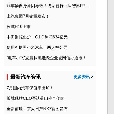
非车辆自身原因导致！鸿蒙智行回应智界R7起火事故
上汽集团7月销量发布！
长城H10上市
丰田财报出炉，Q1净利润634亿元
使用AI抹黑小米汽车！两人被处罚
“电车小飞”恶意抹黑诋毁企业被网信办通报！
最新汽车资讯
更多资讯
>
7月国内汽车保值率出炉！
长城魏牌CEO否认蓝山停产传闻
全新前脸！东风日产NX7官图发布