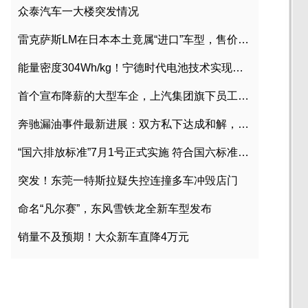
众泰汽车一大楼突发情况
雷克萨斯LM在日本本土竟属“进口”车型，售价2580万日元
能量密度304Wh/kg！宁德时代电池技术实现突破
首个宣布降薪的大型车企，上汽集团旗下员工降薪文件曝光
奔驰漏油事件最新进展：双方私下达成和解，工商已介入调查
“国六排放标准”7月1号正式实施 符合国六标准车型目录一览
突发！东莞一特斯拉疑失控连撞多车冲毁店门
命名“凡尔赛”，东风雪铁龙全新车型发布
销量不及预期！大众新车直降4万元