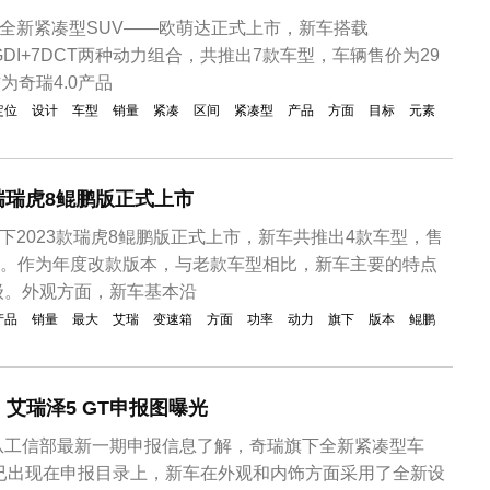
下全新紧凑型SUV——欧萌达正式上市，新车搭载
1.6TGDI+7DCT两种动力组合，共推出7款车型，车辆售价为29
作为奇瑞4.0产品
定位
设计
车型
销量
紧凑
区间
紧凑型
产品
方面
目标
元素
奇瑞瑞虎8鲲鹏版正式上市
旗下2023款瑞虎8鲲鹏版正式上市，新车共推出4款车型，售
49万元。作为年度改款版本，与老款车型相比，新车主要的特点
级。外观方面，新车基本沿
产品
销量
最大
艾瑞
变速箱
方面
功率
动力
旗下
版本
鲲鹏
艾瑞泽5 GT申报图曝光
从工信部最新一期申报信息了解，奇瑞旗下全新紧凑型车
型已出现在申报目录上，新车在外观和内饰方面采用了全新设