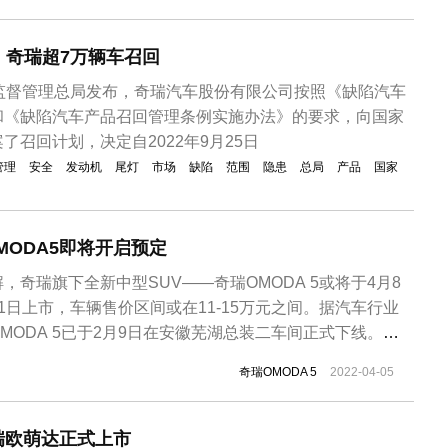
解到，该碰撞机构已经陆续公布2021年度各批次碰撞测试成
..
，奇瑞超7万辆车召回
场监督管理总局发布，奇瑞汽车股份有限公司按照《缺陷汽车
和《缺陷汽车产品召回管理条例实施办法》的要求，向国家
了召回计划，决定自2022年9月25日
管理
安全
发动机
尾灯
市场
缺陷
范围
隐患
总局
产品
国家
MODA5即将开启预定
，奇瑞旗下全新中型SUV——奇瑞OMODA 5或将于4月8
1日上市，车辆售价区间或在11-15万元之间。据汽车行业
MODA 5已于2月9日在安徽芜湖总装二车间正式下线。目
瑞OMODA 5车型中文名的征名情况，此前奇瑞汽车通过互
奇瑞OMODA 5
2022-04-05
 5车型中文名的征名活动，经过线上征集、官方评选等多项环
奇瑞欧萌达正式上市