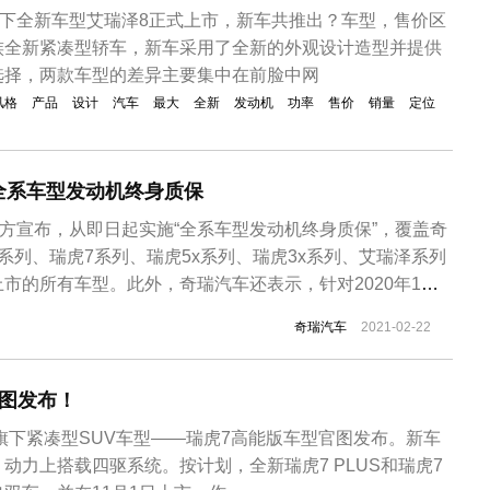
旗下全新车型艾瑞泽8正式上市，新车共推出？车型，售价区
族全新紧凑型轿车，新车采用了全新的外观设计造型并提供
选择，两款车型的差异主要集中在前脸中网
风格
产品
设计
汽车
最大
全新
发动机
功率
售价
销量
定位
全系车型发动机终身质保
官方宣布，从即日起实施“全系车型发动机终身质保”，覆盖奇
系列、瑞虎7系列、瑞虎5x系列、瑞虎3x系列、艾瑞泽系列
市的所有车型。此外，奇瑞汽车还表示，针对2020年1月1
1日已购买上述车型的用户，符合相关条件也可以免费升级为发动
奇瑞汽车
2021-02-22
，奇瑞汽车成立于1997年1月，总部位于安徽芜湖，产品
..
官图发布！
车旗下紧凑型SUV车型——瑞虎7高能版车型官图发布。新车
动力上搭载四驱系统。按计划，全新瑞虎7 PLUS和瑞虎7