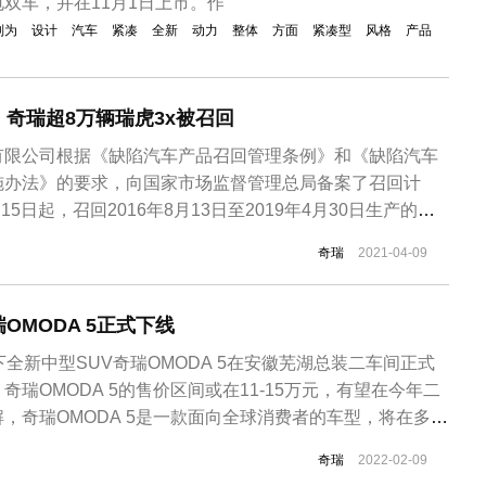
双车，并在11月1日上市。作
别为
设计
汽车
紧凑
全新
动力
整体
方面
紧凑型
风格
产品
奇瑞超8万辆瑞虎3x被召回
有限公司根据《缺陷汽车产品召回管理条例》和《缺陷汽车
施办法》的要求，向国家市场监督管理总局备案了召回计
15日起，召回2016年8月13日至2019年4月30日生产的部
共计82867辆。本次召回范围内车辆，由于发动机线束与前
奇瑞
2021-04-09
发动机上，此位置振动大，易引起接插件偶发性的接触不
动机熄火...
OMODA 5正式下线
下全新中型SUV奇瑞OMODA 5在安徽芜湖总装二车间正式
瑞OMODA 5的售价区间或在11-15万元，有望在今年二
，奇瑞OMODA 5是一款面向全球消费者的车型，将在多个
观方面，奇瑞OMODA 5前脸采用大尺寸格栅设计，格栅内
奇瑞
2022-02-09
进行装饰，与旗下在售的产品有很大的革新。此外，格栅上