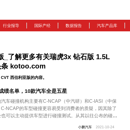
行业报导
国际产经
数据报告
汽车产品库
亚版_了解更多有关瑞虎3x 钻石版 1.5L
kotoo.com
 CVT 西伯利亚版的内容。
1碰撞成绩名单，10款汽车全是五星
车碰撞机构主要有C-NCAP（中汽研）和C-IASI（中保
I，C-NCAP的车型碰撞更容易受到消费者的质疑，因其除了
企也可以主动提供车型进行碰撞测试。从其以往公布的碰撞
数车型的碰撞成绩为五星，甚至被网友称为“五星批发部”。
小鹏汽车
2021-10-24