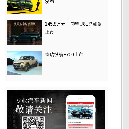
发布
145.8万元！仰望U8L鼎藏版
上市
奇瑞纵横F700上市