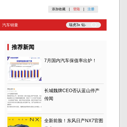
添加收藏
|
登陆
|
注册
汽车销量
推荐新闻
7月国内汽车保值率出炉！
长城魏牌CEO否认蓝山停产
传闻
全新前脸！东风日产NX7官图