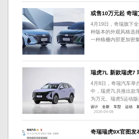
方由横向线条与纤细的.
或售10万元起 奇
4月19日，奇瑞旗下
种版本的外观风格选
一种格栅内部更加密
的车型官图，本次为
在10万-15万元之
看，外观方面，此次最
瑞虎7L 新款瑞虎7
4月8日，奇瑞汽车举
中，瑞虎7L共推出款
为万元。瑞虎5运动
设计
全新
车型
运动
2026-04-08
奇瑞瑞虎9X官图发