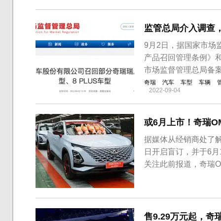
从C-NCAP官网了
绩。与以往不同的是，.
监管总局介入调查
9月2日，据国家市
产品召回管理条例》
市场监督管理总局备案
奇瑞
汽车
车型
车辆
2022-09-04
或6月上市！奇瑞O
据媒体从经销商处了解
日开启盲订，并于6月
关注此前报道，奇瑞O
前官方还未正式公布奇
联网开启了OMODA
节后，入选TOP ...
售9.29万元起，