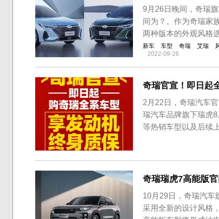
9月26日晚间，奇瑞
间为？。作为奇瑞家
两种版本的外观风格
新车
车型
奇瑞
艾瑞
2022-09-26
奇瑞官宣！即日起
2月22日，奇瑞汽车
瑞汽车品牌旗下瑞虎8
等热销车型以及后续上
日-2021年2月2
机终身质保。资料显示
覆盖乘用车、商用车、.
奇瑞瑞虎7高能版
10月29日，奇瑞汽
采用全新的设计风格，