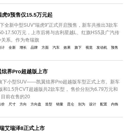
瑞虎9预售仅15.5万元起
下全新中型SUV“瑞虎9”正式开启预售，新车共推出3款车
50-17.50万元，上市后将与吉利星越L、红旗HS5及广汽传
争关系。作为奇瑞旗
设计
全新
增长
品牌
方面
汽车
效果
旗下
视觉
发动机
预售
翼炫界Pro超越版上市
车旗下小型SUV——凯翼炫界Pro超越版车型正式上市。新车
版和1.5升CVT超越版共2款车型， 售价分别为6.79万元和
，目前在售的20
售价
尺寸
方向
方向盘
造型
销量
昆仑
别为
设计
配置
内饰
奇瑞艾瑞泽8正式上市