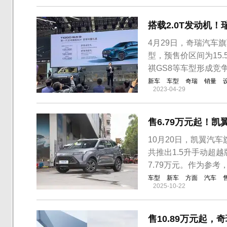
搭载2.0T发动机！
4月29日，奇瑞汽车旗
型，预售价区间为15.
祺GS8等车型形成竞
新车
车型
奇瑞
销量
2023-04-29
售6.79万元起！凯
10月20日，凯翼汽
共推出1.5升手动超越
7.79万元。作为参考
车型
新车
方面
汽车
2025-10-22
售10.89万元起，