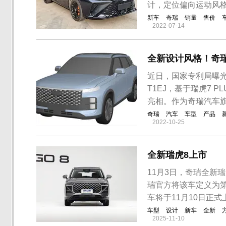
计，定位偏向运动风
新车
奇瑞
销量
售价
2022-07-14
全新设计风格！奇瑞
近日，国家专利局曝光
T1EJ，基于瑞虎7 
亮相。作为奇瑞汽车
奇瑞
汽车
车型
产品
2022-10-25
全新瑞虎8上市
11月3日，奇瑞全新
瑞官方将该车定义为第
车将于11月10日正
车型
设计
新车
全新
2025-11-10