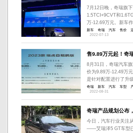
7月12日晚，奇瑞旗
1.5TCI+9CVT和
万-12.69万元。新车
新车
奇瑞
汽车
售价
2022-07-13
售9.89万元起！
8月31日，奇瑞汽车
价为9.89万-12.
是针对配置进行了升
奇瑞
新车
汽车
车型
2022-08-31
奇瑞产品规划公布，
今日，汽车行业关注
——艾瑞泽5 GT车