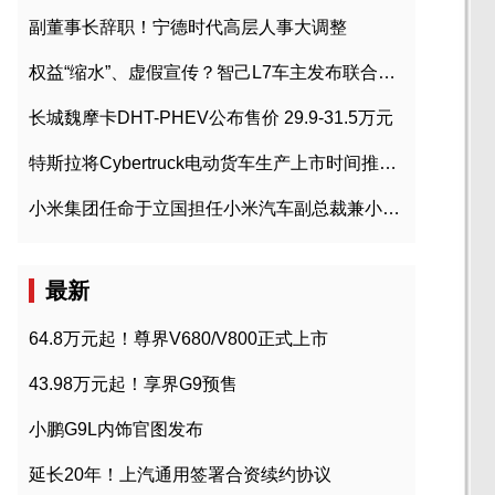
副董事长辞职！宁德时代高层人事大调整
权益“缩水”、虚假宣传？智己L7车主发布联合维权声明
长城魏摩卡DHT-PHEV公布售价 29.9-31.5万元
特斯拉将Cybertruck电动货车生产上市时间推迟到2023年初
小米集团任命于立国担任小米汽车副总裁兼小米汽车北京总部政委
最新
64.8万元起！尊界V680/V800正式上市
43.98万元起！享界G9预售
小鹏G9L内饰官图发布
延长20年！上汽通用签署合资续约协议