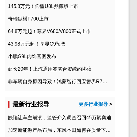
145.8万元！仰望U8L鼎藏版上市
奇瑞纵横F700上市
64.8万元起！尊界V680/V800正式上市
43.98万元起！享界G9预售
小鹏G9L内饰官图发布
延长20年！上汽通用签署合资续约协议
非车辆自身原因导致！鸿蒙智行回应智界R7起火事故
最新行业报导
更多行业报导
>
缺陷让车主崩溃，监管介入调查召回45万辆奥迪
加速新能源产品布局，东风本田如何在质量下转型？