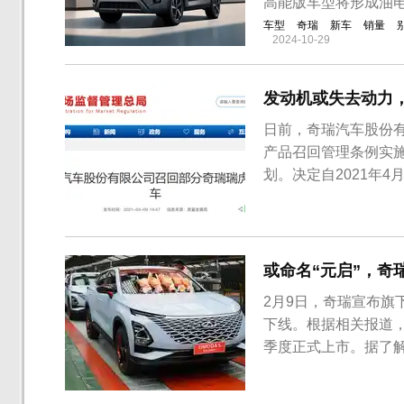
高能版车型将形成油电
车型
奇瑞
新车
销量
2024-10-29
发动机或失去动力，
日前，奇瑞汽车股份
产品召回管理条例实
划。决定自2021年4月
分奇瑞瑞虎3x汽车，
舱线束接插件固定在
良，极端情况可能引起发
或命名“元启”，奇瑞
2月9日，奇瑞宣布旗
下线。根据相关报道，奇
季度正式上市。据了解
海外市场上市发布。外
部采用大量矩形元素