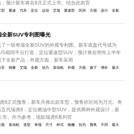
格，预计新车将在8月正式上市。结合此前官
车型
紧凑
汽车
定位
运动
艾瑞
紧凑型
区间
方面
设计
全新
全新SUV专利图曝光
了一组奇瑞全新SUV的外观专利图。新车底盘代号或为
PLUS相同平台打造，定位紧凑型SUV，预计将在明年上半年
旗下全新产品，外观方面，新车采用
新车
销量
艾瑞
全新
动力
发动机
外观
方面
旗下
增长
最大
瑞虎8正式预售，新车共推出款车型，预售价区间为万元。奇
五代瑞虎8，定位燃油中型SUV，提供两种外观设计，新
式上市。作为参考，现款瑞虎8系列官
方面
发动机
造型
奇瑞
尺寸
样式
格栅
别为
预售
不同
最大