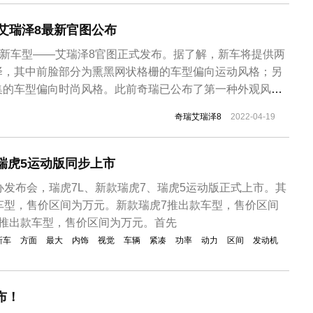
..
瑞艾瑞泽8最新官图公布
全新车型——艾瑞泽8官图正式发布。据了解，新车将提供两
择，其中前脸部分为熏黑网状格栅的车型偏向运动风格；另
集的车型偏向时尚风格。此前奇瑞已公布了第一种外观风格
另外一种版本的官图，新车将于第二季度发布，预计售价或
奇瑞艾瑞泽8
2022-04-19
间。左侧为新造型版本，右侧为此前发布的版本从最新的官图来
新发布的版本车型和之...
 瑞虎5运动版同步上市
办发布会，瑞虎7L、新款瑞虎7、瑞虎5运动版正式上市。其
车型，售价区间为万元。新款瑞虎7推出款车型，售价区间
版推出款车型，售价区间为万元。首先
新车
方面
最大
内饰
视觉
车辆
紧凑
功率
动力
区间
发动机
布！