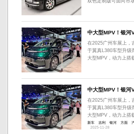
双色定制版可面向市场销
红旗，地位比肩劳斯
绝非普通人。或许如宣
团曹德旺和红旗品牌代言
中大型MPV！银河V
在2025广州车展上
于翼真L380车型升
大型MPV，动力上搭载
中大型MPV！银河V
在2025广州车展上
于翼真L380车型升
大型MPV，动力上搭载
新车
吉利
银河
方面
2025-11-28