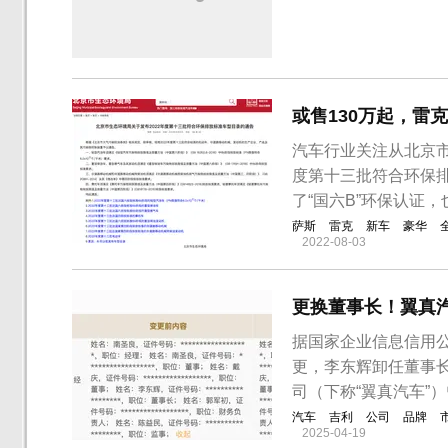
或售130万起，雷克
汽车行业关注从北京市
度第十三批符合环保排
了“国六B”环保认证
萨斯
雷克
新车
豪华
2022-08-03
更换董事长！翼真
据国家企业信息信用
更，李东辉卸任董事
司（下称“翼真汽车”
汽车
吉利
公司
品牌
2025-04-19