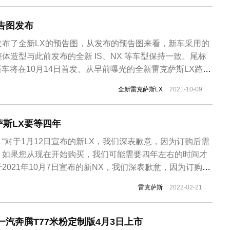
布 ​​​​
发布了全新LX的预告图，从发布的预告图来看，新车采用的
体造型与此前发布的全新 IS、NX 等车型保持一致。尾标
新车将在10月14日首发。从早前曝光的全新雷克萨斯LX路试
的体型较为庞大，全新一代的雷克萨斯LX采用了和全新兰德
全新雷克萨斯LX
2021-10-09
-F平台打造。侧面的设计与丰田旗下兰德酷路泽车型非常相
到采...
斯LX要等四年
“对于1月12日宣布的新LX，我们深表歉意，因为订购后需
。如果您从现在开始购买，我们可能需要四年左右的时间才
2021年10月7日宣布的新NX，我们深表歉意，因为订购后
付。如果您打算购买，请等待一年或更长时间才能交付您的
雷克萨斯
2022-02-21
在预定雷克萨斯NX至少需要等车一年，而预定雷克萨斯LX
车。雷克...
一汽奔腾T77米粉定制版4月3日上市