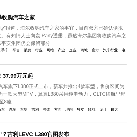
曝收购汽车之家
Party”报道，海尔收购汽车之家的事宜，目前双方已确认谈拢
。有知情人士向轰 Party透露，虽然海尔集团将收购汽车之
东平安集团仍会保留部分
二手车
平台
消息
行业
网站
产业
企业
商城
官方
汽车行业
电
37.99万元起
真汽车旗下L380正式上市，新车共推出4款车型，售价区间为
元。作为一款大型MPV，翼真L380采用纯电动力，CLTC续航里程
至8座
新车
汽车
车型
吉利
整体
方面
理想
独立
续航
设计
最大
？吉利LEVC L380官图发布