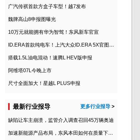
广汽传祺首款方盒子车型！越7发布
魏牌高山8申报图曝光
10万元就能拥有华为智驾！东风新车官宣
ID.ERA首款纯电车！上汽大众ID.ERA 5X官图发布
搭载1.5L油电混动！速腾L HEV版申报
阿维塔07L今晚上市
尺寸全面加大！星越L PLUS申报
最新行业报导
更多行业报导
>
缺陷让车主崩溃，监管介入调查召回45万辆奥迪
加速新能源产品布局，东风本田如何在质量下转型？