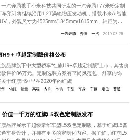
一汽奔腾携手小米科技共同研发的一汽奔腾T77米粉定制
新车预计将继续沿用1.2T涡轮增压发动机，搭载小米AI智能
，外观尺寸为4525mm/1845mm/1615mm，轴距为
面，由于一汽奔腾T77米粉定制版是奔腾小米合作定制版，外观
一汽奔腾
奔腾
一汽
2019-03-29
太大区别，但作为定制版或将对其外观加入更多新鲜个性的
旗H9＋卓越定制版价格公布
旗品牌旗下中大型轿车“红旗H9+卓越定制版”上市，其售价
款售价86万元。定制选装方案有至尚风范包、舒享内饰
关于红旗H9+早在2020年的红旗
豪华
轴距
销量
高端
内饰
市场
车型
车身
车辆
定位
普通
，价值一千万的红旗L5双色定制版发布
旗品牌展示了超级豪华车型L5双色定制版，基于红旗L5普
双色车身设计，并拥有更多的定制化内容。据了解，红旗L5