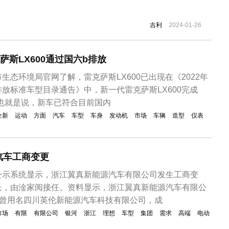
吉利
2024-01-26
萨斯LX600通过国六b排放
生态环境局官网了解，雷克萨斯LX600已出现在《2022年
放标准车型目录通告》中，新一代雷克萨斯LX600完成
，也就是说，新车已符合目前国内
全新
运动
方面
汽车
车型
车身
发动机
市场
车辆
造型
仪表
汽车工商变更
公示系统显示，浙江翼真新能源汽车有限公司发生工商变
长，由淦家阅接任。资料显示，浙江翼真新能源汽车有限公
）曾用名四川英伦新能源汽车科技有限公司，成
市场
有限
有限公司
银河
浙江
理想
车型
集团
需求
高端
电动