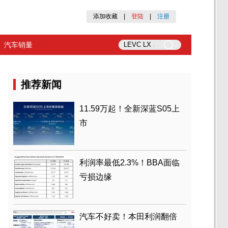
添加收藏
|
登陆
|
注册
汽车销量
推荐新闻
11.59万起！全新深蓝S05上
市
利润率最低2.3%！BBA面临
亏损边缘
汽车不好卖！本田利润翻倍