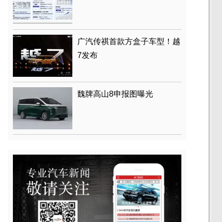
广汽传祺首款方盒子车型！越
7发布
魏牌高山8申报图曝光