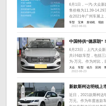
6月1日，一汽-大众
售价格为11.39-14.
在2021年广州车展上
车型
宝来
发动机
现款
2022-06-01
中国特供“德原朗”
6月23日，上汽大众新
共计6款车型，包括三款
为-万元。作为对比，
大众
车型
动力
区间
2022-06-23
新款斯柯达明锐上市，取
近日，2021款斯柯达
万元。作为年度改款车