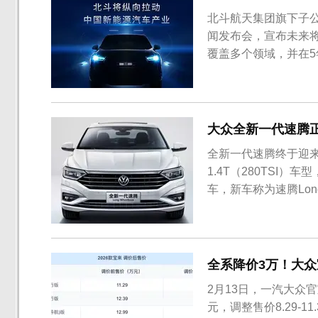
北斗航天集团旗下子公
闻发布会，宣布未来
覆盖多个领域，并在5
后年产能将达到30万
大系列产品，涉及纯电
物流车等商用车。目前，
大众全新一代速腾正式
全新一代速腾终于迎来换
1.4T（280TSI）
车，新车称为速腾Lon
车身尺寸方面，进一
全系降价3万！大
2月13日，一汽大众官宣
元，调整售价8.29-