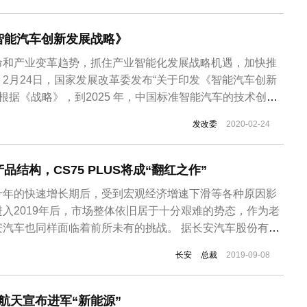
智能汽车创新发展战略》
命和产业变革趋势，抓住产业智能化发展战略机遇，加快推
2月24日，国家发展改革委发布“关于印发《智能汽车创新
 根据《战略》，到2025 年，中国标准智能汽车的技术创
 设施、法规标准、产品监管和网络安全体系基本形成。实现
发改委
2020-02-24
能汽车达到规模化生产，实现高度自动驾驶的智能汽车在特
智能交通系统和智慧...
结构，CS75 PLUS将成“翻红之作”
十年的快速增长期后，受到宏观经济增速下滑等各种原因影
入2019年后，市场整体依旧居于十分艰难的势态，作为老
安汽车也同样面临着前所未有的挑战。 据长安汽车股份有限
度报告。2019年上半年，长安汽车营业收入为298.76亿元，
长安
总裁
2019-09-08
归属于上市公司股东的净利润为-22.4亿元，同比下滑
..
斗航天宣布进军“新能源”