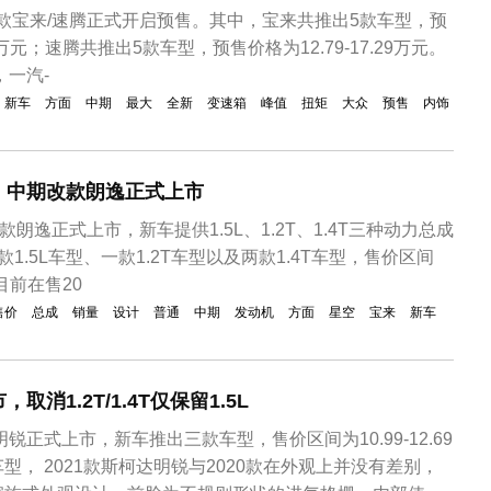
新款宝来/速腾正式开启预售。其中，宝来共推出5款车型，预
29万元；速腾共推出5款车型，预售价格为12.79-17.29万元。
，一汽-
新车
方面
中期
最大
全新
变速箱
峰值
扭矩
大众
预售
内饰
！中期改款朗逸正式上市
款朗逸正式上市，新车提供1.5L、1.2T、1.4T三种动力总成
1.5L车型、一款1.2T车型以及两款1.4T车型，售价区间
目前在售20
售价
总成
销量
设计
普通
中期
发动机
方面
星空
宝来
新车
消1.2T/1.4T仅保留1.5L
明锐正式上市，新车推出三款车型，售价区间为10.99-12.69
型， 2021款斯柯达明锐与2020款在外观上并没有差别，