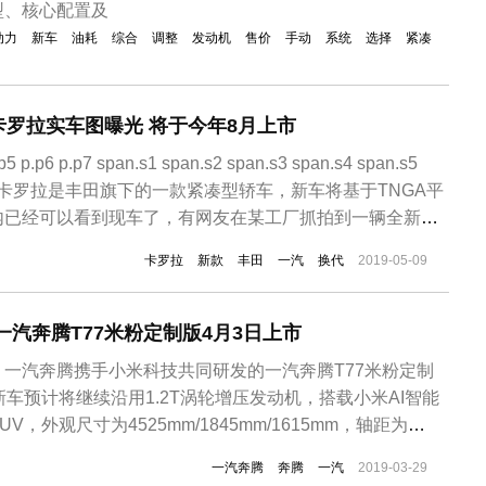
型、核心配置及
动力
新车
油耗
综合
调整
发动机
售价
手动
系统
选择
紧凑
罗拉实车图曝光 将于今年8月上市
.p5 p.p6 p.p7 span.s1 span.s2 span.s3 span.s4 span.s5
.s7 丰田卡罗拉是丰田旗下的一款紧凑型轿车，新车将基于TNGA平
内已经可以看到现车了，有网友在某工厂抓拍到一辆全新的
实车，全新换代的卡罗拉早在去年的广州车展就已经首发亮相
卡罗拉
新款
丰田
一汽
换代
2019-05-09
一汽奔腾T77米粉定制版4月3日上市
一汽奔腾携手小米科技共同研发的一汽奔腾T77米粉定制
新车预计将继续沿用1.2T涡轮增压发动机，搭载小米AI智能
，外观尺寸为4525mm/1845mm/1615mm，轴距为
面，由于一汽奔腾T77米粉定制版是奔腾小米合作定制版，外观
一汽奔腾
奔腾
一汽
2019-03-29
太大区别，但作为定制版或将对其外观加入更多新鲜个性的