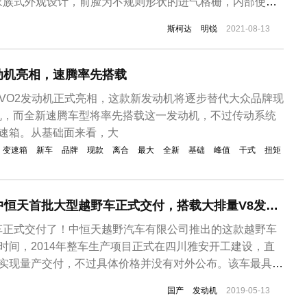
家族式外观设计，前脸为不规则形状的进气格栅，内部使用
式中网，配合边上的标志性分体式大灯，让前脸极具辨识
斯柯达
明锐
2021-08-13
明锐的长宽高分别为4675/1814/1460mm，轴距
2发动机亮相，速腾率先搭载
T EVO2发动机正式亮相，这款新发动机将逐步替代大众品牌现
发动机，而全新速腾车型将率先搭载这一发动机，不过传动系统
变速箱。从基础面来看，大
变速箱
新车
品牌
现款
离合
最大
全新
基础
峰值
干式
扭矩
国产品牌“陆巡”！中恒天首批大型越野车正式交付，搭载大排量V8发动机
车正式交付了！中恒天越野汽车有限公司推出的这款越野车
时间，2014年整车生产项目正式在四川雅安开工建设，直
于实现量产交付，不过具体价格并没有对外公布。该车最具争
的外观造型！恒天大型越野车采用了方正的车身造型，前脸的
国产
发动机
2019-05-13
与大灯组相连接，有点普拉多的味道，车尾则借鉴了老款丰