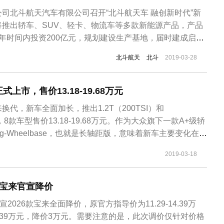
司北斗航天汽车有限公司召开“北斗航天车 融创新时代”新
将推出轿车、SUV、轻卡、物流车等多款新能源产品，产品
年时间内投资200亿元，规划建设生产基地，届时建成启动
辆。据了解，未来，北斗航天汽车将会陆续推出H、C、Z三
北斗航天
北斗
2019-03-28
动高端SUV、A00级轿车等多款乘用车以及纯电动轻卡、
北斗航天汽...
上市，售价13.18-19.68万元
代，新车全面加长，推出1.2T（200TSI）和
车型，8款车型售价13.18-19.68万元。作为大众旗下一款A+级轿
g-Wheelbase，也就是长轴距版，意味着新车主要变化在于
步满足中国消费者的购车需求。
2019-03-18
众宝来官宣降价
2026款宝来全面降价，原官方指导价为11.29-14.39万
11.39万元，降价3万元。需要注意的是，此次调价仅针对价格