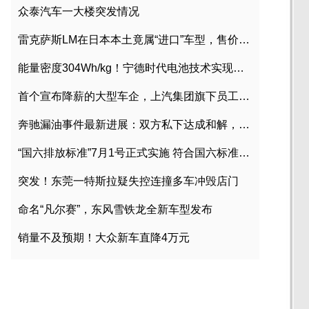
众泰汽车一大楼突发情况
雷克萨斯LM在日本本土竟属“进口”车型，售价2580万日元
能量密度304Wh/kg！宁德时代电池技术实现突破
首个宣布降薪的大型车企，上汽集团旗下员工降薪文件曝光
奔驰漏油事件最新进展：双方私下达成和解，工商已介入调查
“国六排放标准”7月1号正式实施 符合国六标准车型目录一览
突发！东莞一特斯拉疑失控连撞多车冲毁店门
命名“凡尔赛”，东风雪铁龙全新车型发布
销量不及预期！大众新车直降4万元