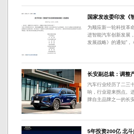
国家发改委印发《
为顺应新一轮科技革
进智能汽车创新发展，
发展战略》的通知”，
新、产业生态、基础
有条件自动驾驶的智
定环境下市场化应用。
长安副总裁：调整产品
汽车行业经历了二三
响，行业迎来拐点。进
牌自主品牌之一的长
公司发布2019年半年
同比下滑16.18%；
239.17%。上半年，长.
5年投资200亿 北