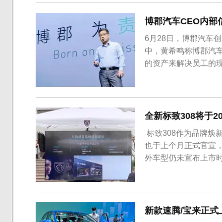
田陆巡的设计，视觉效
博郡汽车CEO内
6月28日，博郡汽车
中，黄希鸣称博郡汽
的资产来解决员工的
难表示致歉。同时黄
形资产与其它厂家或
薪酬等问题。黄希鸣还
全新标致308将于2
​ 标致308作为品
也于上个月正式官宣，
外车型仍未宣布上市时
入国内并进行国产。
新款速腾/宝来正式