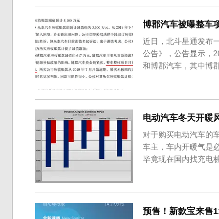
元素，在细节方面做...
博郡汽车被曝整车
近日，北斗星通发布一
公告》，公告显示，2
和博郡汽车，其中博
对公司的应收账款从2
性很小。南京博郡汽车
发、制造、销售等。目前
电动汽车冬天开暖风
对于购买电动汽车的
车主，车内开暖气是
毕竟现在国内找充电桩
雪佛兰Bolt EV、日
用暖风系统的情况下
6.67度时，这五款车型在
预售！新款宝来售11