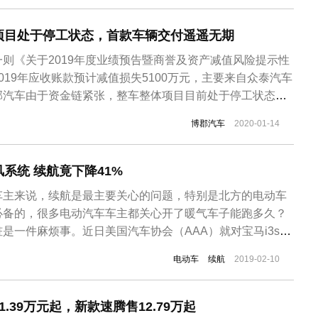
项目处于停工状态，首款车辆交付遥遥无期
则《关于2019年度业绩预告暨商誉及资产减值风险提示性
019年应收账款预计减值损失5100万元，主要来自众泰汽车
郡汽车由于资金链紧张，整车整体项目目前处于停工状态，
019年7月便开始逾期，从客户的经营状况判断，回款可能
博郡汽车
2020-01-14
成立于2016年12月，经营范围是新能源汽车及零部件研
，该公司...
系统 续航竟下降41%
车主来说，续航是最主要关心的问题，特别是北方的电动车
必备的，很多电动汽车车主都关心开了暖气车子能跑多久？
是一件麻烦事。近日美国汽车协会（AAA）就对宝马i3s、
产Leaf、特斯拉Model S和大众高尔夫电动版这五款车型在启
电动车
续航
2019-02-10
进行续航测试。经过实际测试，发现当室外温度降到零下
启...
.39万元起，新款速腾售12.79万起