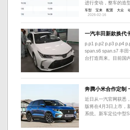
进行变动，整车的造
车型
宝来
配置
大众
2026-02-16
一汽丰田新款换代卡
p.p1 p.p2 p.p3 p.p4 p
span.s6 span
台打造而来。目前国
2019款白色卡罗拉
了，有消息称，新...
奔腾小米合作定制 
近日从一汽官网获悉，
版将在4月3日上市，
系统。新车定位中型SUV
2700mm。外观方
较之现款车型不会有