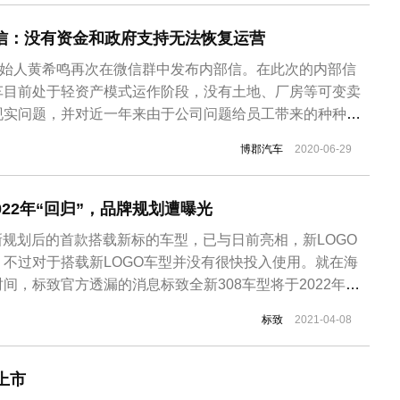
果还挺硬派。尺寸方面...
部信：没有资金和政府支持无法恢复运营
创始人黄希鸣再次在微信群中发布内部信。在此次的内部信
车目前处于轻资产模式运作阶段，没有土地、厂房等可变卖
现实问题，并对近一年来由于公司问题给员工带来的种种困
希鸣称尝试将三年来打造的车型、平台、以及知识产权等无
博郡汽车
2020-06-29
行业新进者合作以回笼资金，优先解决员工社保、公积金和
在内部信中称在没有外部资金注...
022年“回归”，品牌规划遭曝光
牌焕新规划后的首款搭载新标的车型，已与日前亮相，新LOGO
不过对于搭载新LOGO车型并没有很快投入使用。就在海
间，标致官方透漏的消息标致全新308车型将于2022年进
标致
2021-04-08
上市