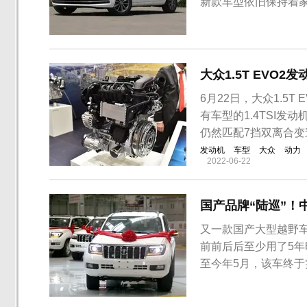
新款车型依旧保持着
了镀铬样式的竖辐条
度。尺寸方面，2021款
2686mm。内饰...
大众1.5T EVO
6月22日，大众1.5
有车型的1.4TSI
仍然匹配7挡双离合
发动机
车型
大众
动力
2022-06-22
又一款国产大型越野
前前后后至少用了5年
至今年5月，该车终
议的是十分“丰田系”
直瀑式进气格栅两侧