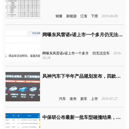
销量
新能源
江淮
下滑
2019-08-08
网曝东风雷诺e诺上市一个多月仍无法交车，做工太次
网曝东风雷诺e诺上市一个多月
仍无法交车
2019-
10-28
风神汽车下半年产品规划发布，四款新车即将上市
汽车
发布
新车
上市
2019-07-27
中保研公布最新一批车型碰撞结果，理想ONE评测成绩上热搜