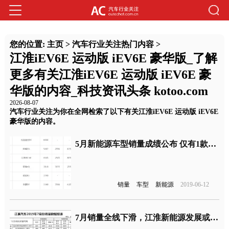
您的位置:
主页
>
汽车行业关注热门内容
>
江淮iEV6E 运动版 iEV6E 豪华版_了解
更多有关江淮iEV6E 运动版 iEV6E 豪
华版的内容_科技资讯头条 kotoo.com
2026-08-07
汽车行业关注为你在全网检索了以下有关江淮iEV6E 运动版 iEV6E
豪华版的内容。
5月新能源车型销量成绩公布 仅有1款合资车型上榜
销量
车型
新能源
2019-06-12
7月销量全线下滑，江淮新能源发展或将谋求新出路