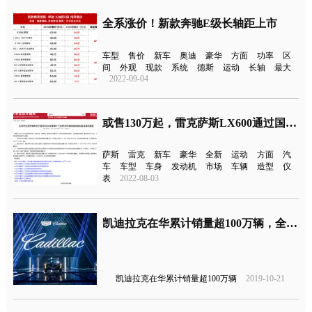
全系涨价！新款奔驰E级长轴距上市
车型
售价
新车
奥迪
豪华
方面
功率
区
间
外观
现款
系统
德斯
运动
长轴
最大
2022-09-04
或售130万起，雷克萨斯LX600通过国六b排放
萨斯
雷克
新车
豪华
全新
运动
方面
汽
车
车型
车身
发动机
市场
车辆
造型
仪
表
2022-08-03
凯迪拉克在华累计销量超100万辆，全新CT5将年内交付
凯迪拉克在华累计销量超100万辆
2019-10-21