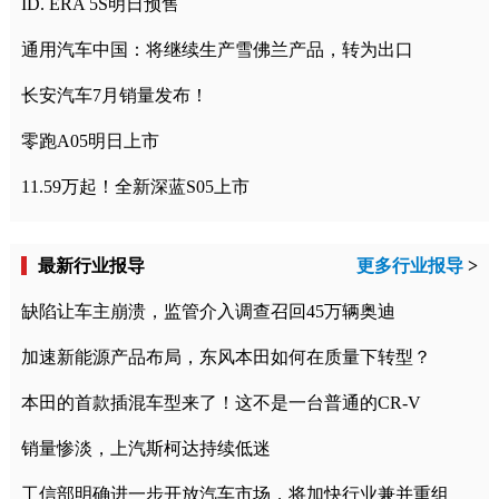
ID. ERA 5S明日预售
通用汽车中国：将继续生产雪佛兰产品，转为出口
长安汽车7月销量发布！
零跑A05明日上市
11.59万起！全新深蓝S05上市
最新行业报导
更多行业报导
>
缺陷让车主崩溃，监管介入调查召回45万辆奥迪
加速新能源产品布局，东风本田如何在质量下转型？
本田的首款插混车型来了！这不是一台普通的CR-V
销量惨淡，上汽斯柯达持续低迷
工信部明确进一步开放汽车市场，将加快行业兼并重组