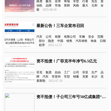
路虎
极光
全球
奇瑞
车型
行者
先生
发
动机
品牌
市场
英镑
风格
最大
元和
全
新
2025-08-18
最新公告！三车企宣布召回
汽车
公司
有限
有限公司
车辆
安全
范围
部分
隐患
中国
销售
汽车销售
饰条
日期
程序
2025-12-15
资不抵债！广菲克半年净亏6.5亿元
菲克
集团
自由
工厂
公司
菲亚
生产
品
牌
汽车
菲亚特
车型
销量
克莱
长沙
克
莱斯勒
2022-07-28
资不抵债！子公司三年亏50亿成集团“拖累”