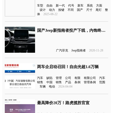
车型
自由
新一代
代号
新车
系统
方面
设计
动力
按键
不同
国产
尺寸
尾灯
整
体
2025-08-22
国产Jeep新指南者投产下线，内饰终于改了
广汽菲克
Jeep指南者
2020-11-28
两车企启动召回！自由光超1.6万辆
汽车
缺陷
管理
公司
有限
有限公司
汽车
销售
中国
销售
产品
条例
管理条例
范围
车辆
电动
2024-04-04
最高降价20万！路虎揽胜官宣