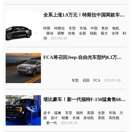
全系上涨1.9万元！特斯拉中国两款车型涨价
特斯
特斯拉
车型
市场
中国
售价
电机
驱动
调整
价格
全新
续航
最大
全球
利
润
2023-05-05
FCA将召回Jeep-自由光车型约8.3万辆 因离合器会滑到空挡
车型
召回
FCA
2019-07-09
堪比豪车！新一代福特F-150猛禽售68.68万元
皮卡
猛禽
车型
福特
美国
全新
市场
方
面
设计
销量
长城
发动机
系统
高性能
新一代
2022-06-20