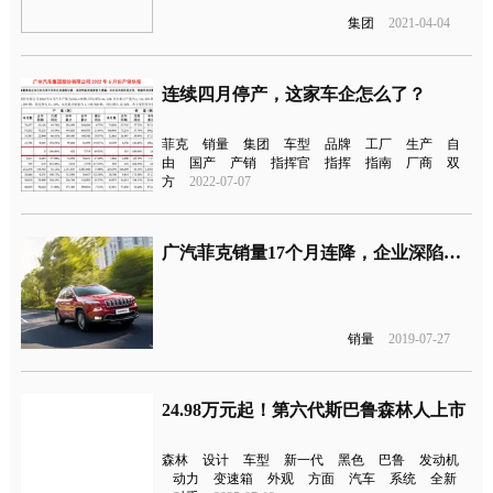
集团
2021-04-04
连续四月停产，这家车企怎么了？
菲克
销量
集团
车型
品牌
工厂
生产
自
由
国产
产销
指挥官
指挥
指南
厂商
双
方
2022-07-07
广汽菲克销量17个月连降，企业深陷绝地然后自救
销量
2019-07-27
24.98万元起！第六代斯巴鲁森林人上市
森林
设计
车型
新一代
黑色
巴鲁
发动机
动力
变速箱
外观
方面
汽车
系统
全新