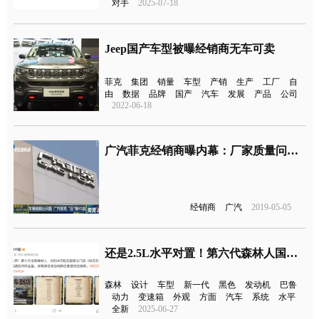
对手
2025-07-18
Jeep国产车型被曝经销商无车可卖
菲克
集团
销量
车型
产销
生产
工厂
自
由
数据
品牌
国产
汽车
发展
产品
公司
2022-06-18
广汽菲克经销商曝内幕：厂家质量问题不解决，压库严重苦不堪言
经销商
广汽
2019-05-05
还是2.5L水平对置！第六代森林人国内首发
森林
设计
车型
新一代
黑色
发动机
巴鲁
动力
变速箱
外观
方面
汽车
系统
水平
全新
2025-06-27