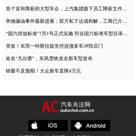
首个宣布降薪的大型车企，上汽集团旗下员工降薪文件曝光
奔驰漏油事件最新进展：双方私下达成和解，工商已介入调查
“国六排放标准”7月1号正式实施 符合国六标准车型目录一览
突发！东莞一特斯拉疑失控连撞多车冲毁店门
命名“凡尔赛”，东风雪铁龙全新车型发布
销量不及预期！大众新车直降4万元