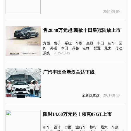
2019-09-09
售28.48万元起!新款丰田皇冠陆放上市
方面
售价
系统
车型
皇冠
丰田
新车
区
间
外观
本田
调整
选择
配置
最大
传动
系统
2025-10-19
广汽丰田全新汉兰达下线
全新汉兰达
2021-08-10
限时14.68万元起！领克07GT上市
新车
设计
方面
旅行车
旅行
最大
车顶