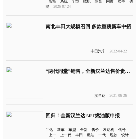
智能
系统
车型
续航
综合
内饰
功率
功
能
2026-07-24
南北丰田大规模召回 多款重磅新车中招
丰田汽车
2022-04-22
“两代同堂”销售，全新汉兰达售价贵了3万元
汉兰达
2021-06-26
回归！全新汉兰达2.0T燃油版申报
兰达
新车
车型
全新
售价
发动机
代号
上一
上一代
丰田
燃油
一代
现款
设计