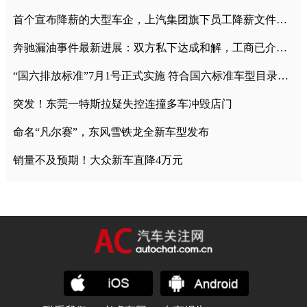
首个宣布降薪的大型车企，上汽集团旗下员工降薪文件曝光
奔驰漏油事件最新进展：双方私下达成和解，工商已介入调查
“国六排放标准”7月1号正式实施 符合国六标准车型目录一览
突发！东莞一特斯拉疑失控连撞多车冲毁店门
命名“凡尔赛”，东风雪铁龙全新车型发布
销量不及预期！大众新车直降4万元