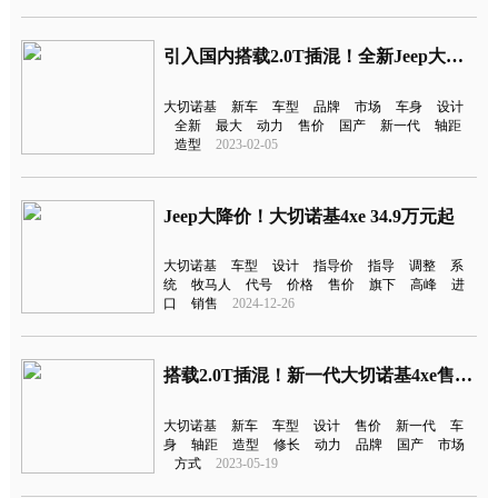
引入国内搭载2.0T插混！全新Jeep大切诺基4xe发布
大切诺基
新车
车型
品牌
市场
车身
设计
全新
最大
动力
售价
国产
新一代
轴距
造型
2023-02-05
Jeep大降价！大切诺基4xe 34.9万元起
大切诺基
车型
设计
指导价
指导
调整
系
统
牧马人
代号
价格
售价
旗下
高峰
进
口
销售
2024-12-26
搭载2.0T插混！新一代大切诺基4xe售64.99万元起
大切诺基
新车
车型
设计
售价
新一代
车
身
轴距
造型
修长
动力
品牌
国产
市场
方式
2023-05-19