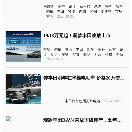
马自达
车型
设计
新一代
系统
售价
新车
销量
丰田
紧凑
内饰
区间
变速箱
市场
方面
2025-10-30
19.18万元起！新款丰田凌放上市
车型
销量
方面
丰田
新车
车身
官方
设
计
动力
车辆
配置
豪华
万台
价格
全新
2024-09-13
传丰田明年在华推电动车 价格20万使用比亚迪电池
丰田汽车使用刀片电池
2021-12-03
现款丰田RAV4荣放下线停产，五年生产789571辆