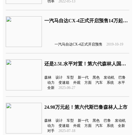
功率
2022-05-13
一汽马自达CX-4正式开启预售14万起，网友：CR-V不香么？
一汽马自达CX-4正式开启预售
2019-10-19
还是2.5L水平对置！第六代森林人国内首发
森林
设计
车型
新一代
黑色
发动机
巴鲁
动力
变速箱
外观
方面
汽车
系统
水平
全新
2025-06-27
24.98万元起！第六代斯巴鲁森林人上市
森林
设计
车型
新一代
黑色
巴鲁
发动机
动力
变速箱
外观
方面
汽车
系统
全新
对手
2025-07-18