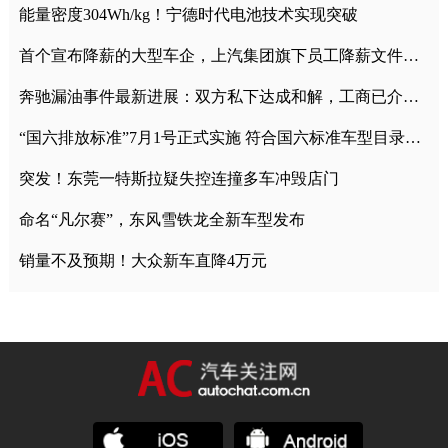
能量密度304Wh/kg！宁德时代电池技术实现突破
首个宣布降薪的大型车企，上汽集团旗下员工降薪文件曝光
奔驰漏油事件最新进展：双方私下达成和解，工商已介入调查
“国六排放标准”7月1号正式实施 符合国六标准车型目录一览
突发！东莞一特斯拉疑失控连撞多车冲毁店门
命名“凡尔赛”，东风雪铁龙全新车型发布
销量不及预期！大众新车直降4万元