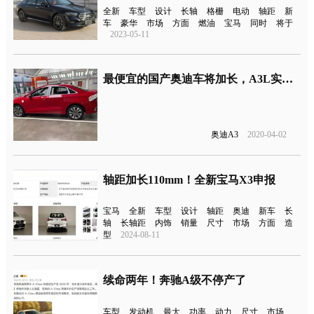
全新
车型
设计
长轴
格栅
电动
轴距
新
车
豪华
市场
方面
燃油
宝马
同时
将于
2023-05-11
最便宜的国产奥迪车将加长，A3L实车图曝光
奥迪A3
2020-04-02
轴距加长110mm！全新宝马X3申报
宝马
全新
车型
设计
轴距
奥迪
新车
长
轴
长轴距
内饰
销量
尺寸
市场
方面
造
型
2024-08-11
续命两年！奔驰A级不停产了
车型
发动机
最大
功率
动力
尺寸
市场