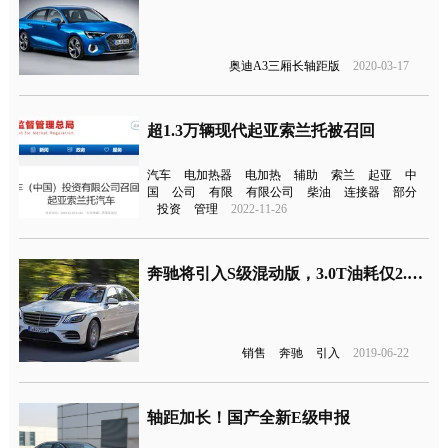
奥迪A3三厢长轴距版
2020-03-17
超1.3万辆现代起亚索兰托被召回
汽车
电加热器
电加热
辅助
索兰
起亚
中
国
公司
有限
有限公司
柴油
连接器
部分
投资
管理
2022-11-26
奔驰将引入S级混动版，3.0T油耗仅2.1升
销售
奔驰
引入
2019-06-22
轴距加长！国产全新E级申报