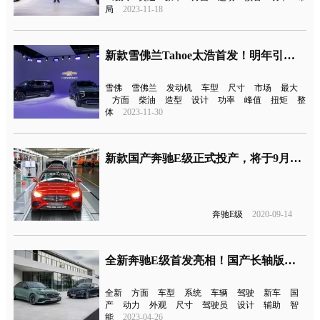
局
2023-11-18
新款雪佛兰Tahoe太浩首发！明年引入国内
雪佛
雪佛兰
发动机
车型
尺寸
市场
最大
方面
柴油
造型
设计
功率
峰值
扭矩
整
体
2023-11-30
新款国产奔驰E级正式投产，将于9月底上市
奔驰E级
2020-09-14
全新奔驰E级首发亮相！国产长轴版将11月上市
全新
方面
车型
系统
车辆
驾驶
新车
国
产
动力
外观
尺寸
驾驶员
设计
辅助
智
能
2023-04-26