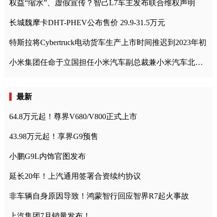
权益“缩水”、虚假宣传？智己L7车主发布联合维权声明
长城魏摩卡DHT-PHEV公布售价 29.9-31.5万元
特斯拉将Cybertruck电动货车生产上市时间推迟到2023年初
小米集团任命于立国担任小米汽车副总裁兼小米汽车北京总部政委
最新
64.8万元起！尊界V680/V800正式上市
43.98万元起！享界G9预售
小鹏G9L内饰官图发布
延长20年！上汽通用签署合资续约协议
非车辆自身原因导致！鸿蒙智行回应智界R7起火事故
上汽集团7月销量发布！