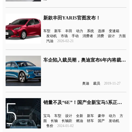
新款丰田YARIS官图发布！
车型
新车
丰田
动力
系统
选择
变速箱
发动机
市场
手动
消费者
消费
设计
方面
汽油
2026-02-21
车企陷入裁员潮，奥迪宣布6年内将裁员9500人
奥迪
裁员
2019-11-27
销量不及“6E”！国产全新宝马5系正式下线
宝马
车型
设计
全新
新车
豪华
动力
方
面
长轴
长轴距
燃油
轿车
国产
发动机
售价
2024-01-02