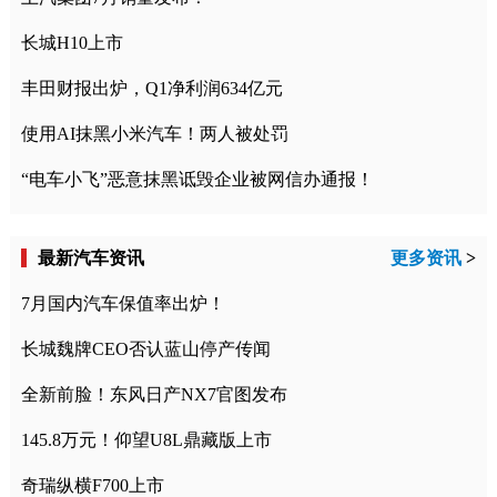
长城H10上市
丰田财报出炉，Q1净利润634亿元
使用AI抹黑小米汽车！两人被处罚
“电车小飞”恶意抹黑诋毁企业被网信办通报！
最新汽车资讯
更多资讯
>
7月国内汽车保值率出炉！
长城魏牌CEO否认蓝山停产传闻
全新前脸！东风日产NX7官图发布
145.8万元！仰望U8L鼎藏版上市
奇瑞纵横F700上市