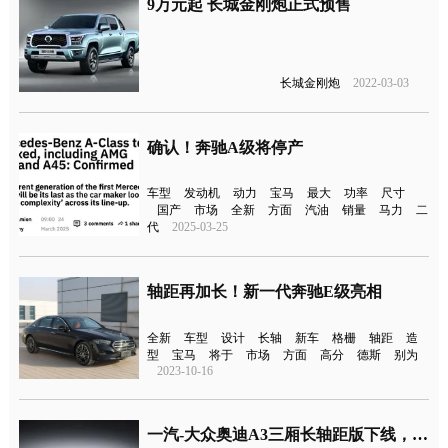
9万元起 长城金刚炮正式预售
长城金刚炮
2022-03-03
确认！奔驰A级将停产
车型
发动机
动力
宝马
最大
功率
尺寸
国产
市场
全新
方面
汽油
销量
马力
二
代
2025-03-25
轴距再加长！新一代奔驰E级亮相
全新
车型
设计
长轴
新车
格栅
轴距
造
型
宝马
将于
市场
方面
高分
德斯
别为
2023-10-16
一汽-大众奥迪A3三厢长轴距版下线，将2020年内上市