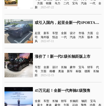
方面
销量
马力
二代
宝马
汽油
一代
全
新
2025-07-22
或引入国内，起亚全新一代SPORTAGE谍照曝光
起亚
新车
车型
全新
设计
市场
方面
公
司
海外版
悦达
一代
汽油
汽车
版本
东
风
2022-07-11
涨价了！新一代E级长轴距版上市
车型
全新
设计
长轴
豪华
宝马
轿车
代
号
方面
格栅
奥迪
新车
标版
德斯
长轴
距
2023-12-15
45万元起！全新一代奔驰E级预售
全新
车型
长轴
轿车
长轴距
轴距
宝马
最大
奥迪
豪华
方面
运动
预售
功率
布