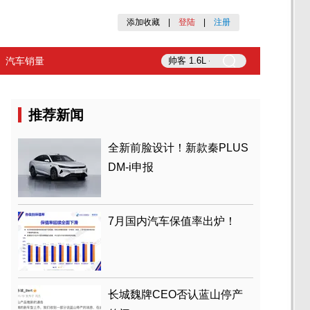
添加收藏
|
登陆
|
注册
汽车销量
推荐新闻
全新前脸设计！新款秦PLUS
DM-i申报
7月国内汽车保值率出炉！
长城魏牌CEO否认蓝山停产