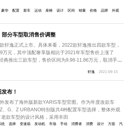
豪华
配置
新车
运动
座椅
设计
区间
销量
价格
品牌
外观
，部分车型取消售价调整
新款轩逸正式上市。具体来看，2022款轩逸推出四款车型，
14.49万元，其中顶配奢享版相比于2021年车型售价上涨了
逸经典推出三款车型，售价区间为9.98-11.86万元，取消手动
度改款车型，轩逸和轩逸·经典在外观、内饰、动力系统等方
轩逸
2021-09-15
。首先来看2022款轩逸，新车在外观和内饰设计层面基本
图发布！
对外发布了海外版新款YARIS车型官图。作为年度改款车
Z、G、Z URBANO特别版共4种配置车型选择，整体外观
了老款车型的设计风格，采用丰田
系统
选择
变速箱
发动机
市场
手动
消费者
消费
设计
方面
汽