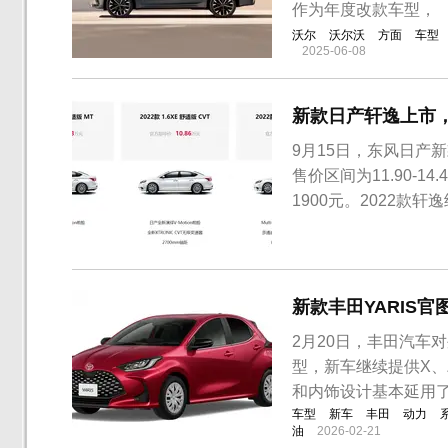
作为年度改款车型，
沃尔
沃尔沃
方面
车型
2025-06-08
新款日产轩逸上市
9月15日，东风日产
售价区间为11.90-
1900元。2022款轩
豪华版车型。作为年
面与老款车型保持一致
延续自2...
新款丰田YARIS官
2月20日，丰田汽车
型，新车继续提供X、
和内饰设计基本延用
车型
新车
丰田
动力
油
2026-02-21