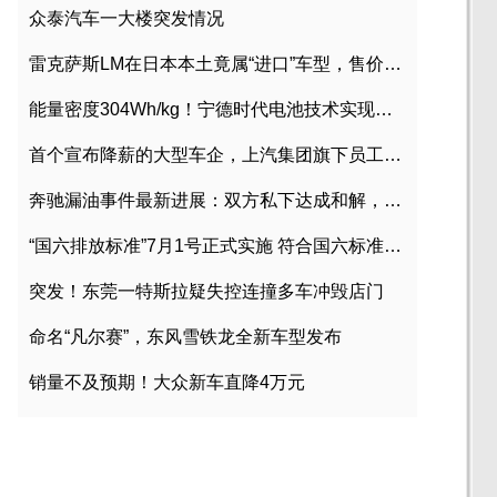
众泰汽车一大楼突发情况
雷克萨斯LM在日本本土竟属“进口”车型，售价2580万日元
能量密度304Wh/kg！宁德时代电池技术实现突破
首个宣布降薪的大型车企，上汽集团旗下员工降薪文件曝光
奔驰漏油事件最新进展：双方私下达成和解，工商已介入调查
“国六排放标准”7月1号正式实施 符合国六标准车型目录一览
突发！东莞一特斯拉疑失控连撞多车冲毁店门
命名“凡尔赛”，东风雪铁龙全新车型发布
销量不及预期！大众新车直降4万元