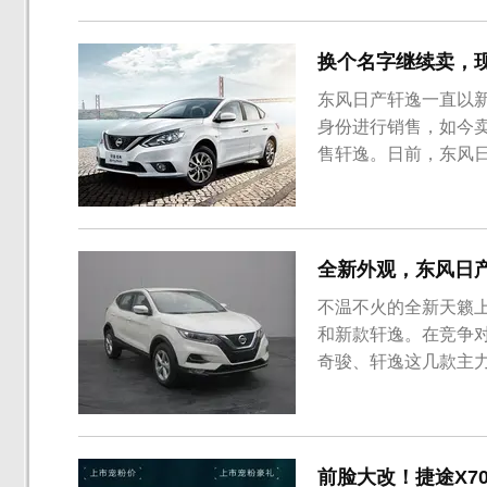
车身侧面与车尾的造型
款C...
换个名字继续卖，现
东风日产轩逸一直以新
身份进行销售，如今
售轩逸。日前，东风
系1.6L动力，四款车
入了“Classic”
HR16型1.6L...
全新外观，东风日
不温不火的全新天籁
和新款轩逸。在竞争
奇骏、轩逸这几款主力
市，新车外观内饰都有
家族“V-Motion
型，黑色的进气格栅面
前脸大改！捷途X70