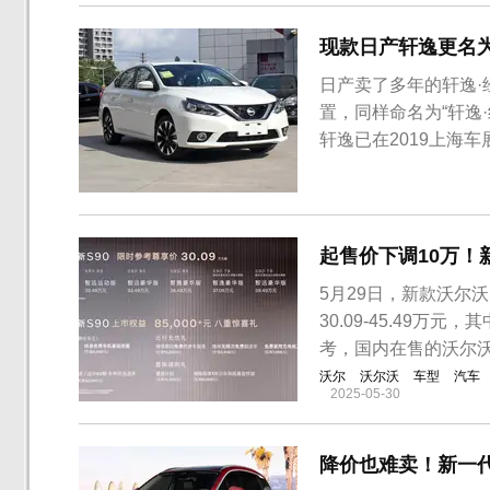
方面也有针对性的...
现款日产轩逸更名为
日产卖了多年的轩逸
置，同样命名为“轩逸
轩逸已在2019上海
轩逸以“轩逸·经典”
致，外观内饰不变，但尾
新款轩逸·经典继续...
起售价下调10万！
5月29日，新款沃尔
30.09-45.49万元，其
考，国内在售的沃尔沃
沃尔
沃尔沃
车型
汽车
2025-05-30
降价也难卖！新一