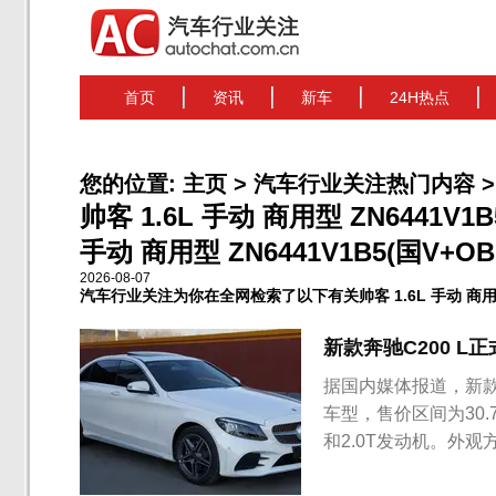
首页
资讯
新车
24H热点
您的位置:
主页
>
汽车行业关注热门内容
>
帅客 1.6L 手动 商用型 ZN6441V
手动 商用型 ZN6441V1B5(国V+O
2026-08-07
汽车行业关注为你在全网检索了以下有关帅客 1.6L 手动 商用型 
新款奔驰C200 L正
据国内媒体报道，新款
车型，售价区间为30.7
和2.0T发动机。外观
语言。前大灯组内部将