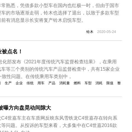
非常熟悉，凭借多款小型车在国内也红极一时，但由于国市
型车的市场逐渐走弱，铃木也选择了退出，以致于多款车型
日前有消息显示长安将复产铃木启悦车型。
铃木
2020-05-24
业被点名！
信息化部发布《2021年度传统汽车监督检查结果》，在乘用
汽车等三个类别的传统汽车产品监督检查中，共有15家企业
一致性问题。在传统乘用车类别中，
司
生产
企业
传统
用车
产品
消耗量
燃料
车型
消耗
限值
整
被曝方向盘晃动间隙大
C4世嘉车主在车质网反映东风雪铁龙C4世嘉存在转向系
等问题。从投诉的车型来看，大多集中在C4世嘉2016款