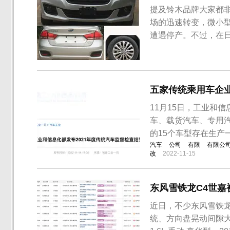
提及铃木品牌大家都
场的迅速转变，微小
遭遇停产。不过，在
五家传统乘用车企
11月15日，工业和
车、载货汽车、专用
的15个车型存在生产
汽车
公司
有限
有限公
改
2022-11-15
东风雪铁龙C4世嘉
近日，不少东风雪铁龙
统、方向盘晃动间隙大