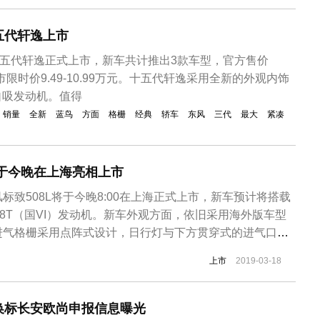
五代轩逸上市
十五代轩逸正式上市，新车共计推出3款车型，官方售价
元，上市限时价9.49-10.99万元。十五代轩逸采用全新的外观内饰
L自吸发动机。值得
销量
全新
蓝鸟
方面
格栅
经典
轿车
东风
三代
最大
紧凑
将于今晚在上海亮相上市
标致508L将于今晚8:00在上海正式上市，新车预计将搭载
）和1.8T（国VI）发动机。新车外观方面，依旧采用海外版车型
进气格栅采用点阵式设计，日行灯与下方贯穿式的进气口设
型LED尾灯通过一道黑色饰板相连，尾排采用双边双出的
上市
2019-03-18
尺寸方面，新一代东风标致508L长4870，宽1855，高
换标长安欧尚申报信息曝光