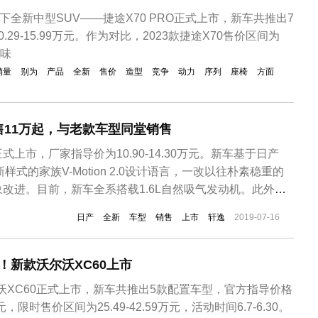
下全新中型SUV——捷途X70 PRO正式上市，新车共推出7
29-15.99万元。作为对比，2023款捷途X70售价区间为
意味
销量
别为
产品
全新
售价
造型
竞争
动力
序列
座椅
方面
11万起，与老款车型同堂销售
上市，厂家指导价为10.90-14.30万元。新车基于日产
样式的家族V-Motion 2.0设计语言，一改以往朴素稳重的
改进。目前，新车全系搭载1.6L自然吸气发动机。此外，
，改名为“轩逸·经典”取代上上一代车型，实行同堂销售策
日产
全新
车型
销售
上市
轩逸
2019-07-16
变化较大，采用了日产家族最新V-Motion 2.0设计语言，
元！新款沃尔沃XC60上市
沃尔沃XC60正式上市，新车共推出5款配置车型，官方指导价格
万元，限时售价区间为25.49-42.59万元，活动时间6.7-6.30。