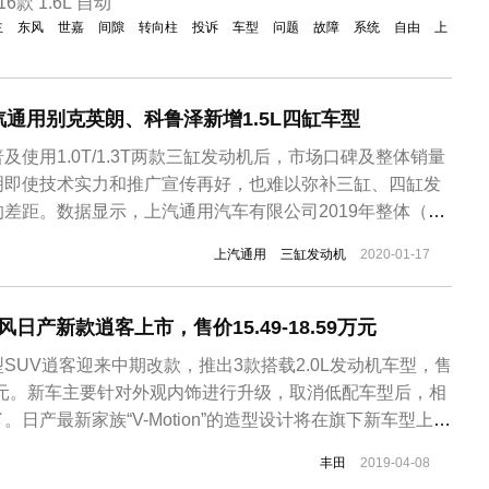
6款 1.6L 自动
主
东风
世嘉
间隙
转向柱
投诉
车型
问题
故障
系统
自由
上
通用别克英朗、科鲁泽新增1.5L四缸车型
使用1.0T/1.3T两款三缸发动机后，市场口碑及整体销量
明即使技术实力和推广宣传再好，也难以弥补三缸、四缸发
差距。数据显示，上汽通用汽车有限公司2019年整体（别
）销量为160万辆，同比下降18.8%。别克英朗和雪佛兰科
上汽通用
三缸发动机
2020-01-17
型轿车中的主力车型，动力配置上只有1.0T/1.3T两款三
风日产新款逍客上市，售价15.49-18.59万元
SUV逍客迎来中期改款，推出3款搭载2.0L发动机车型，售
.59万元。新车主要针对外观内饰进行升级，取消低配车型后，相
日产最新家族“V-Motion”的造型设计将在旗下新车型上得
使用了该造型，黑色的进气格栅面积更大，标志性的V型镀
丰田
2019-04-08
辨识度的设计。整体轮廓变化不大， 尾灯组进行升级。内饰