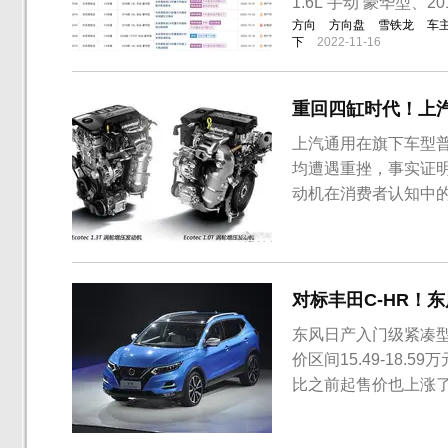
1.6L 手动 豪华型、201
方向
方向盘
雪铁龙
车
下
2022-11-16
重回四缸时代！上汽
上汽通用在旗下车型普及
均遭遇重挫，事实证
动机在消费者认知中的
克、雪佛兰、凯迪拉克
鲁泽是目前上汽通用紧凑
缸发动机在使用，为...
对标丰田C-HR！东
东风日产入门级紧凑型
价区间15.49-18
比之前起售价也上涨了。
到普及，新款逍客也
铬成为日产新车最具