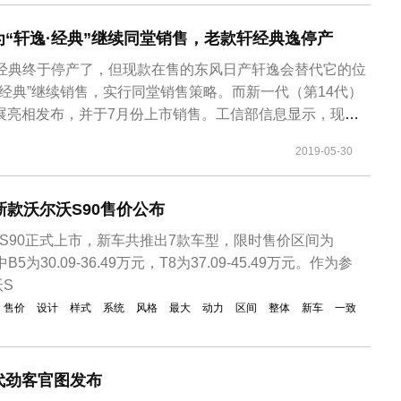
“轩逸·经典”继续同堂销售，老款轩经典逸停产
·经典终于停产了，但现款在售的东风日产轩逸会替代它的位
·经典”继续销售，实行同堂销售策略。而新一代（第14代）
车展亮相发布，并于7月份上市销售。工信部信息显示，现款
之名进行了新车申报。新款轩逸·经典与现款轩逸基本保持一
2019-05-30
标部分更改为“SYLPHY Classic”以表身份。动力方面，
新款沃尔沃S90售价公布
沃S90正式上市，新车共推出7款车型，限时售价区间为
中B5为30.09-36.49万元，T8为37.09-45.49万元。作为参
S
售价
设计
样式
系统
风格
最大
动力
区间
整体
新车
一致
代劲客官图发布