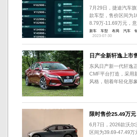
7月29日，捷途汽车旗
款车型，售价区间为10.
8.79万-11.69万元，
新车
车型
布局
汽车
2023-07-30
日产全新轩逸上市售
东风日产新一代轩逸正式
CMF平台打造，采用新
风格，朝着年轻化形象
上一代轩逸仍继续销售
略。全新轩逸在外观上的
外形...
限时售价25.49万
6月7日，2026款
区间为39.69-47.49