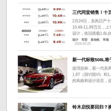
三代同堂销售！十
2月24日，东风日产
10.49-11.99万
设计，依旧搭载1.6
设计
车型
发动机
市场
2026-02-25
新一代标致508L
据消息称，新一代东风
1.6T（国V/国VI
的风格和设计语言，
计相搭配。尾部狮爪造
样式，并配以镀铬外饰。
1455mm，轴...
铃木启悦要回归？