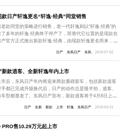
则与现款车型几乎一致，尾灯同样采用C型LED灯带。新
款日产轩逸更名“轩逸·经典”同堂销售
老款同堂的策略进行销售，老一代轩逸则以“轩逸·经典”的
卖了多年的轩逸·经典终于停产了，而替代它位置的是现款在
日产官方正式推出新款轩逸·经典，由现款轩逸更名而来，全
型售价区间为9.98-11.86万元。外观上保持不变，尾标上加
日产
东风日产
东风
2019-07-02
字样的标识，从而表明身份。动力方面，新款轩逸·经典继续搭载
产新款逍客、全新轩逸年内上市
上市后，东风日产年内将迎来两款重磅新车，包括新款逍客
对手都已完成升级换代后，日产的动作总是慢半拍，逍客、
车型都显老了。东风日产宣布，新款逍客将于4月8日上
较大变化，搭载2.0L发动机符合国六排放标准。日产最新
日产
全新
新款
上市
轩逸
东风日产
2019-03-31
”的造型设计将在旗下新车型上得到普及，新款逍客也将使用该造
积更大，标志性的...
 PRO售10.29万元起上市