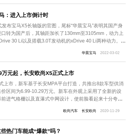
宝马：进入上市倒计时
式发布宝马X5长轴版的官图，尾标“华晨宝马”表明其国产身
口转为国产后，其轴距加长了130mm至3105mm，动力上
ive 30 Li以及搭载3.0T发动机的xDrive 40 Li两种动力。宝
X5正式进入上市倒计时。此前华晨宝马X5已在工信部完成
华晨宝马
2022-03-02
办的北京车展上首发亮相，并于上半年上市。根据申...
99万元起，长安欧尚X5正式上市
5正式上市，新车基于长安MPA平台打造，共推出8款车型供消
区间为6.99-10.29万元。新车在外观上采用了全新的设
形前进气格栅以及直瀑式中网设计，使前脸看起来十分夸
体式设计，上方为狭长的日间行车灯。另外，新车在前唇、
欧尚汽车
长安欧尚
2020-11-29
装饰，车头还嵌有红色“S”标识，突出运动感。尺寸方面，
/...
这些热门车能成“爆款”吗？