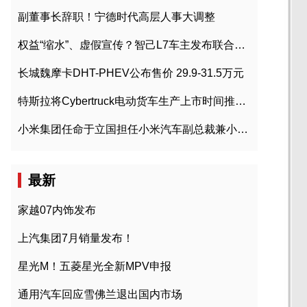
副董事长辞职！宁德时代高层人事大调整
权益“缩水”、虚假宣传？智己L7车主发布联合维权声明
长城魏摩卡DHT-PHEV公布售价 29.9-31.5万元
特斯拉将Cybertruck电动货车生产上市时间推迟到2023年初
小米集团任命于立国担任小米汽车副总裁兼小米汽车北京总部政委
最新
家越07内饰发布
上汽集团7月销量发布！
星光M！五菱星光全新MPV申报
通用汽车回应雪佛兰退出国内市场