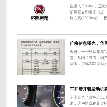
自进入2019年，国
部委联合印发了《进
施方案(2019年)
村消费、5G商用等
相关的购车政策，像
风日产和长安哈佛等车
价格信息曝光，华晨
近日，一张疑似华晨宝
签。从图片来看，国产X
华版，搭载2.0T发动机
尊享版两款车型，搭载3
便如此，在官方未正式
马...
车开着开着发动机
车子开久了难免会出
来，这种情况你见过