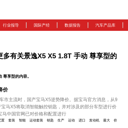
行业报导
国际产经
数据报告
汽车产品库
更多有关景逸X5 X5 1.8T 手动 尊享型的
手动 尊享型的内容。
降价
内车市主流时，国产宝马X5逆势降价。据宝马官方消息，从9
产宝马X5将取消智能触控钥匙，并对涉及的部分车型进行价
前宝马中国官网已对价格和配置进行
配置
套装
智能
运动套装
钥匙
生产
运动
进口
发动机
最大
价