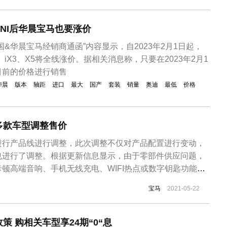
INI后华晨宝马也要涨价
国&华晨宝马经销商通函”内容显示，自2023年2月1日起，
3、iX3、X5将全线涨价。据相关消息称，只要在2023年2月1
目前的价格进行销售
华晨
版本
轴距
进口
最大
国产
套装
销量
奥迪
最低
价格
多款车型调整售价
进行产品线进行调整，此次调整不仅对产品配置进行变动，
也进行了调整。根据更新信息显示，由于零部件供应问题，
顿高端音响、手机无线充电、WIFI热点或数字钥匙功能将
型包括宝马3系长轴距版/标准轴距版、宝马5系长轴距版以
宝马
2021-05-22
马X3、X4、X5及X5插电混动车型、X6、X3M、X4M、
哈曼卡...
策 购相关车型享24期“0“息