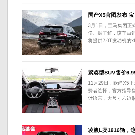
前的...
国产X5官图发布 
3月1日，宝马集团正
份。据了解，该车由进
将提供2.0T发动机的xDr
马集团表示，全新宝马
申报，预计在4月份举
紧凑型SUV售价6.
11月29日，欧尚X
费者选择，官方指导售价
计语言，大尺寸六边
张，前大灯组采用分
侧裙等位置加入了黑色
欧尚X5长宽高分别为4490
凌渡L卖1816辆，