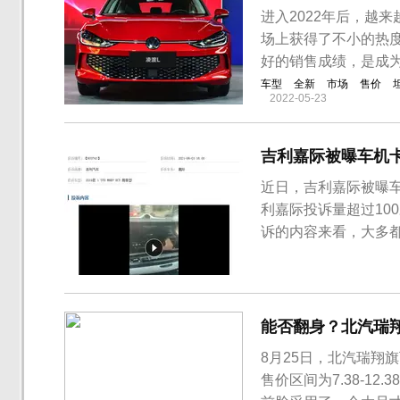
进入2022年后，越
场上获得了不小的热
好的销售成绩，是成
车型
全新
市场
售价
2022-05-23
吉利嘉际被曝车机
近日，吉利嘉际被曝
利嘉际投诉量超过10
诉的内容来看，大多
车机系统老旧一直无
传终生OTA升级车机
际，车机导航版本低，
能否翻身？北汽瑞翔
8月25日，北汽瑞翔
售价区间为7.38-1