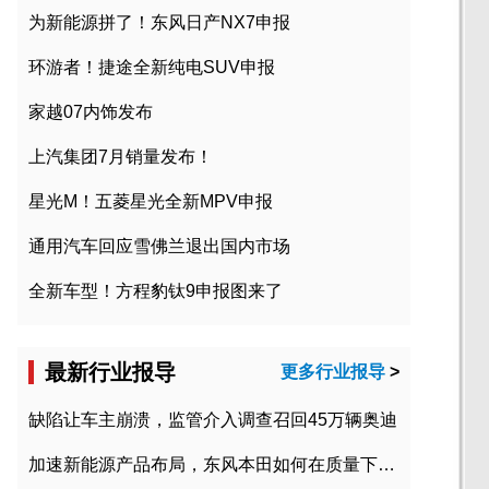
为新能源拼了！东风日产NX7申报
环游者！捷途全新纯电SUV申报
家越07内饰发布
上汽集团7月销量发布！
星光M！五菱星光全新MPV申报
通用汽车回应雪佛兰退出国内市场
全新车型！方程豹钛9申报图来了
最新行业报导
更多行业报导
>
缺陷让车主崩溃，监管介入调查召回45万辆奥迪
加速新能源产品布局，东风本田如何在质量下转型？