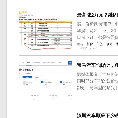
最高涨2万元？继M
据一份标题为“宝马中
华晨宝马X1、i3、X
日前下订，都是按照
宝马
售价
车型
别为
2022-12-25
宝马汽车“减配”，
据媒体报道，宝马将
同时部分车型的售价
部分宝马车型的哈曼卡
受到影响。受影响的车
及长轴距插电混动版、宝
X5M、X6M。据了解，
汉腾汽车顺应下乡政