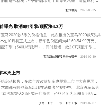
寸的前进气格栅，中网内部采用了直瀑式格栅，造型犀利的
处理，并与前格栅采用了一体化布局。进气格栅中间为北汽
北汽银翔
2021-08-25
O，采用银色金属质感星型造型，中间采用镂空设计。尺寸
高分别为...
曝光 取消6缸引擎/顶配涨4.3万
宝马2020款5系的价格信息，此次推出的宝马2020款5系共
在10月初正式上市，新车售价区间为42.69-54.99万元。
顶配车型（540Li行政型），同时新增一款2.0T顶配车型
价格相比现款2.0T顶配上调4.3万元。配置方面，新款5系配置
宝马新款国产5系售价曝光
2019-09-30
系取消了棕银红米4种配色、创新套装、高保真音响系统、
车本周上市
开始启动预售，多款年度改款新车也即将上市与大家见面，
，本周都有哪些新车出现在消费者的视野中。 北京汽车智达
北京汽车智达X3正式开启预售，价格区间为5.99-9.99万
”系列的第三款车型，北京汽车智达X3可以视作绅宝X35的
预售
新车
上市
新车上市
2019-07-07
其采用了最新的家族式设计，整体更为动感时尚。动力方面