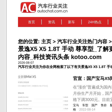
首页
资讯
新车
24H热点
您的位置:
主页
>
汽车行业关注热门内容
>
景逸X5 X5 1.8T 手动 尊享型_了解
内容_科技资讯头条 kotoo.com
2026-08-07
汽车行业关注为你在全网检索了以下有关景逸X5 X5 1.8T 
官宣：国产宝马X5
在“涨价”普遍成为国
月份生产月开始，国
格下调3000元。目
宝马
车型
国产
售价
格
2022-08-14