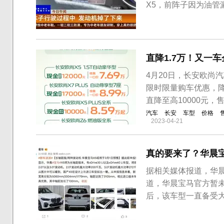
X5，前阵子因为油管
发动机居然掉出来了。
的，当时花了10万
故。出事三天前，因为
直降1.7万！又一
4月20日，长安欧尚汽
限时限量购车优惠，降
直降至高10000元，售
汽车
长安
车型
价格
2023-04-21
真的要来了？华晨宝
据相关媒体报道，华晨
道，华晨宝马官方暂
后，该车型一直备受大
部申报，按照申报信息
的xDrive 30 Li