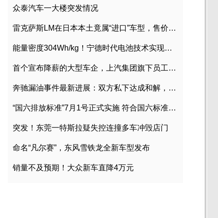
众泰汽车一大楼突发情况
雷克萨斯LM在日本本土竟属“进口”车型，售价2580万日元
能量密度304Wh/kg！宁德时代电池技术实现突破
首个宣布降薪的大型车企，上汽集团旗下员工降薪文件曝光
奔驰漏油事件最新进展：双方私下达成和解，工商已介入调查
“国六排放标准”7月1号正式实施 符合国六标准车型目录一览
突发！东莞一特斯拉疑失控连撞多车冲毁店门
命名“凡尔赛”，东风雪铁龙全新车型发布
销量不及预期！大众新车直降4万元