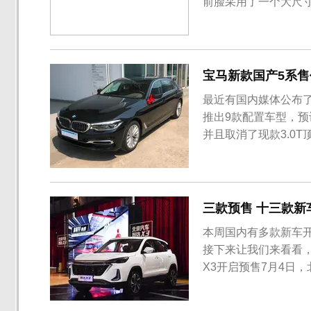
前脸采用了一个大尺
大灯内部采用了熏黑
瑞翔的全新品牌LOG
方面，北汽瑞翔X5长宽
宝马新款国产5系售价
最近有国内媒体公布了
推出9款配置车型，预计
并且取消了现款3.0T
（530Li行政型），
整体有增也有减。全
后...
三款预售 十三款新
本周国内有多款新车
接下来让我们来看看
X3开启预售7月4日，
元。作为北京汽车“智
改款车型，外观方面