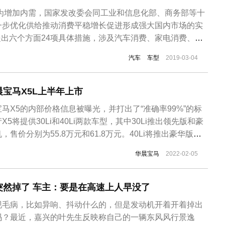
家为增加内需，国家发改委会同工业和信息化部、商务部等十
一步优化供给推动消费平稳增长促进形成强大国内市场的实
》，提出六个方面24项具体措施，涉及汽车消费、家电消费、农
多个领域。在汽车消费方面在华车企和国内自主品牌纷纷推出
汽车
车型
2019-03-04
一汽-大众、长安欧尚、海马汽车、北京汽车、上汽大众、东
企纷纷出台下乡...
宝马X5L上半年上市
马X5的内部价格信息被曝光，并打出了“准确率99%”的标
5将提供30Li和40Li两款车型，其中30Li推出领先版和豪
，售价分别为55.8万元和61.8万元。40Li将推出豪华版和
.0T发动机，售价分别为66.8万元和75.8万元。不过，即
华晨宝马
2022-02-05
发布消息之前，以上消息仅限参考。去年12月，华晨宝
突然掉了 车主：要是在高速上人早没了
现毛病，比如异响、抖动什么的，但是发动机开着开着掉出
吗？最近，嘉兴的叶先生反映称自己的一辆东风风行景逸