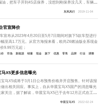
漏油，把车子开到4S店保养，没想到刚保养没几天，车辆的
叶先生说，车子是2015年3月在江苏一家东风风行4S店买
东风风行
2019-11-04
左右。车子开了几年的时间了，车况一直不错，没出过交通事
车子油管漏油，自己刚...
车企官宣降价
车宣布从2023年4月20日至5月7日期间对旗下5款车型进行
幅至高1.7万元。从官方海报来看，欧尚Z6燃油版全系现金
价9.99万元起；
售价
市场
新能源
销量
现金
旗下
优惠
零售
品牌
行业
调整
马X5更多信息曝光
宝马X5或将于3月1日公布预售价格并开启预售。针对该报
未做出相关回应。事实上，自从华晨宝马X5国产的消息曝光
家关注，据了解诶，华晨宝马X5已于去年12月正式在工信
显示，新车将会对轴距进行加长，并推出搭载2.0T发动机
华晨宝马X5
2022-02-24
以及搭载3.0T发动机的xDrive 40 Li两种动力。根据汽车行业关注此