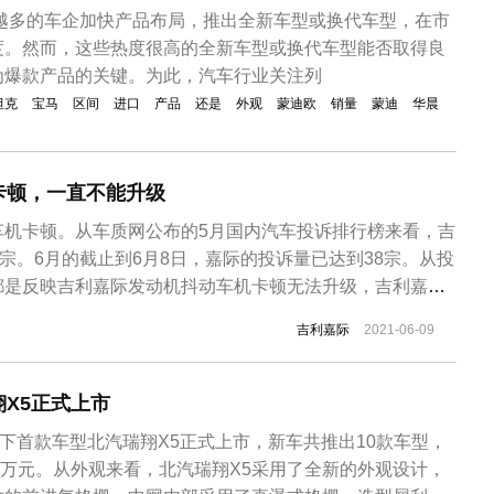
来越多的车企加快产品布局，推出全新车型或换代车型，在市
度。然而，这些热度很高的全新车型或换代车型能否取得良
为爆款产品的关键。为此，汽车行业关注列
坦克
宝马
区间
进口
产品
还是
外观
蒙迪欧
销量
蒙迪
华晨
卡顿，一直不能升级
车机卡顿。从车质网公布的5月国内汽车投诉排行榜来看，吉
0宗。6月的截止到6月8日，嘉际的投诉量已达到38宗。从投
都是反映吉利嘉际发动机抖动车机卡顿无法升级，吉利嘉际
法升级。 据车主的投诉信息显示，购买新车的时候，官方宣
吉利嘉际
2021-06-09
，买车将近2年了，啥都没升级过。花最多的钱买最贵的嘉
地图老旧经常走错...
X5正式上市
旗下首款车型北汽瑞翔X5正式上市，新车共推出10款车型，
2.38万元。从外观来看，北汽瑞翔X5采用了全新的外观设计，