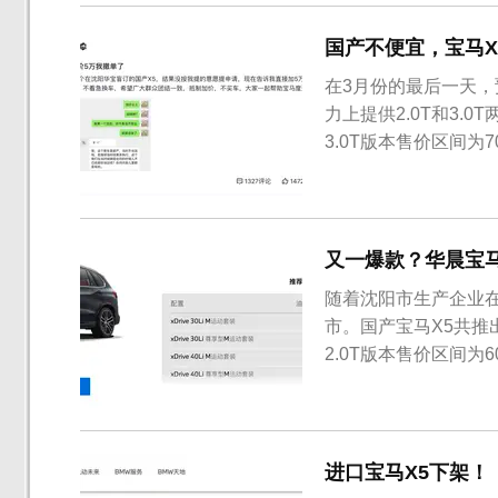
搭载1.5T/1.5L两款发动.
国产不便宜，宝马X
在3月份的最后一天，
力上提供2.0T和3.0
3.0T版本售价区间为7
口版售价为69.99-8
口版降了9.49万元，
又一爆款？华晨宝马X
随着沈阳市生产企业在
市。国产宝马X5共推出
2.0T版本售价区间为60
国产宝马X5也成为B
进程特别快！从2020
进口宝马X5下架！