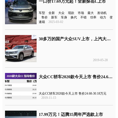
一口价17.69万元起！全新探岳L上市
车型
全新
大众
现款
市场
最大
发动机
售价
新车
车身
换代
不错
功率
动力
变
速箱
2025-03-02
30多万的国产大众SUV上市，上汽大众途昂X售价31.69-48.89万元
2019-05-28
大众CC轿车2020款今天上市 售价24.68-30.18万元
大众CC轿车2020款今天上市 售价24.68-30.18万元
2019-11-15
17.99万元！迈腾35周年严选款上市