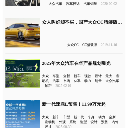
大众汽车
汽车投诉
汽车销量
2020-09-02
众人叫好却不买，国产大众CC猎装版正式公布
大众CC
CC猎装版
2019-11-16
2025年大众汽车在华产品规划曝光
大众
车型
全新
新车
现款
设计
最大
发
动机
汽车
市场
功率
动力
销量
大众汽车
轴距
2025-02-01
新一代速腾L预售！11.99万元起
大众
新车
车型
新一代
车身
动力
全新
发动机
外观
系统
造型
设计
预售
内饰
尺寸
2025-08-30