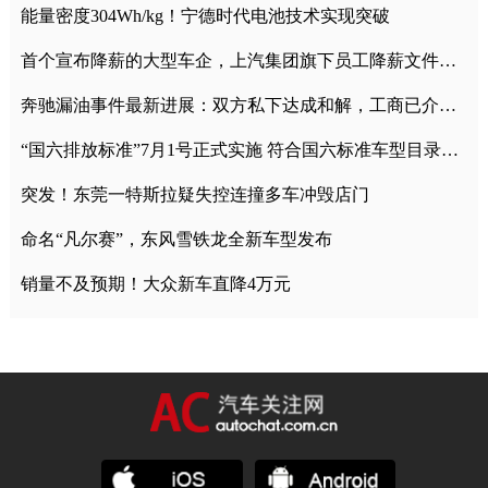
能量密度304Wh/kg！宁德时代电池技术实现突破
首个宣布降薪的大型车企，上汽集团旗下员工降薪文件曝光
奔驰漏油事件最新进展：双方私下达成和解，工商已介入调查
“国六排放标准”7月1号正式实施 符合国六标准车型目录一览
突发！东莞一特斯拉疑失控连撞多车冲毁店门
命名“凡尔赛”，东风雪铁龙全新车型发布
销量不及预期！大众新车直降4万元