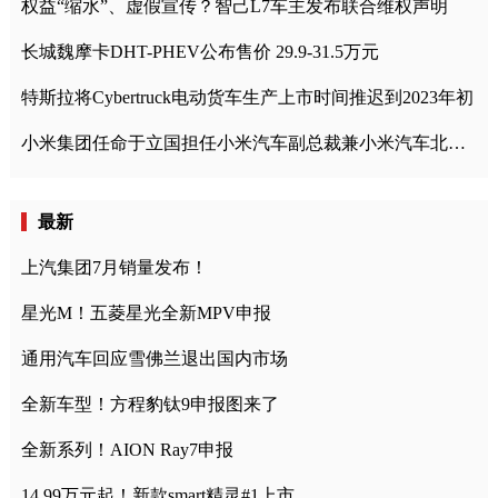
权益“缩水”、虚假宣传？智己L7车主发布联合维权声明
长城魏摩卡DHT-PHEV公布售价 29.9-31.5万元
特斯拉将Cybertruck电动货车生产上市时间推迟到2023年初
小米集团任命于立国担任小米汽车副总裁兼小米汽车北京总部政委
最新
上汽集团7月销量发布！
星光M！五菱星光全新MPV申报
通用汽车回应雪佛兰退出国内市场
全新车型！方程豹钛9申报图来了
全新系列！AION Ray7申报
14.99万元起！新款smart精灵#1上市