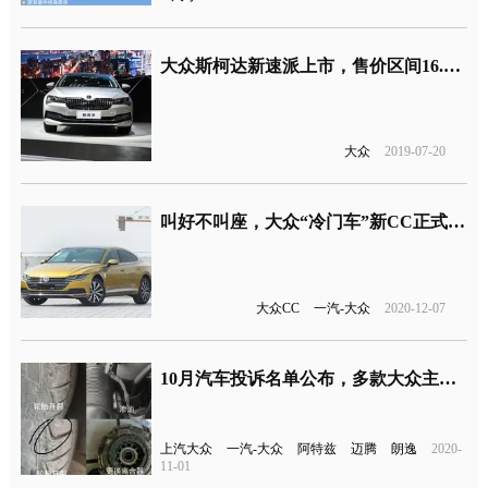
大众斯柯达新速派上市，售价区间16.99-23.99万
大众
2019-07-20
叫好不叫座，大众“冷门车”新CC正式上市
大众CC
一汽-大众
2020-12-07
10月汽车投诉名单公布，多款大众主力车型上榜
上汽大众
一汽-大众
阿特兹
迈腾
朗逸
2020-
11-01