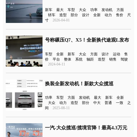
新车
最大
车型
大众
功率
发动机
方面
轿车
造型
部分
设计
全新
动力
售价
尺
寸
2026-04-01
号称碾压Q7、X5！全新换代途观L发布
车型
全新
新车
大众
方面
设计
运动
售
价
平台
整体
系统
轴距
造型
销售
驾驶
2024-04-11
换装全新发动机！新款大众揽巡
功率
车型
方面
发动机
最大
新车
全新
大众
动力
造型
部分
中大
普通
一致
之
间
2025-08-11
一汽-大众揽巡/揽境官降！最高4.3万元