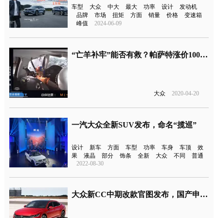
车型
大众
中大
最大
功率
设计
发动机
品牌
市场
扭矩
方面
销量
价格
变速箱
峰值
2024-06-09
“亡羊补牢”能否有救？帕萨特涨价1000元增头部气帘
大众
2020-04-20
一汽大众全新SUV发布，命名“揽巡”
设计
新车
方面
车型
功率
车身
车顶
效
果
液晶
部分
饰条
全新
大众
不同
普通
2022-08-30
大众新CC中期改款官图发布，国产申报图已跟上