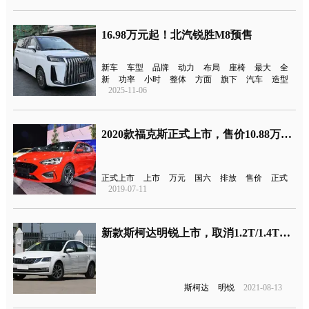
16.98万元起！北汽锐胜M8预售
新车
车型
品牌
动力
布局
座椅
最大
全
新
功率
小时
整体
方面
旗下
汽车
造型
2025-11-06
2020款福克斯正式上市，售价10.88万元起，满足国六排放
正式上市
上市
万元
国六
排放
售价
正式
2019-07-11
新款斯柯达明锐上市，取消1.2T/1.4T仅保留1.5L
斯柯达
明锐
2021-08-13