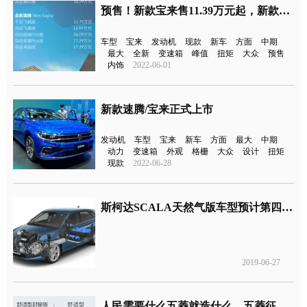
预售！新款宝来售11.39万元起，新款速腾售12.79万起
车型
宝来
发动机
现款
新车
方面
中期
最大
全新
变速箱
峰值
扭矩
大众
预售
内饰
2022-06-01
新款速腾/宝来正式上市
发动机
车型
宝来
新车
方面
最大
中期
动力
变速箱
外观
格栅
大众
设计
扭矩
现款
2022-06-28
斯柯达SCALA天然气版车型预计第四季度在欧洲销售
2019-06-27
人民需要什么五菱就造什么，五菱征程上市