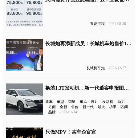
五菱征程
2021-08-30
长城炮再添新成员：长城机车炮售价14.98万元起
长城机车炮
2021-12-27
换装1.3T发动机，新一代逍客申报图曝光
新车
车型
销量
东风
设计
发动机
动力
方面
全新
售价
新一代
最大
功率
区间
品牌
2023-01-14
只做MPV！某车企官宣