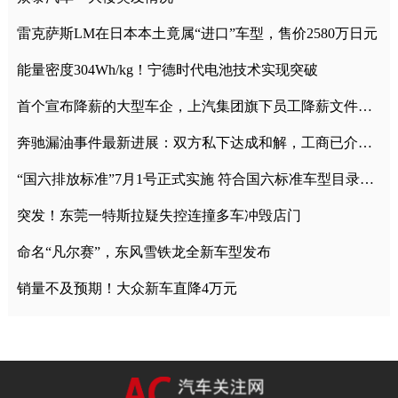
雷克萨斯LM在日本本土竟属“进口”车型，售价2580万日元
能量密度304Wh/kg！宁德时代电池技术实现突破
首个宣布降薪的大型车企，上汽集团旗下员工降薪文件曝光
奔驰漏油事件最新进展：双方私下达成和解，工商已介入调查
“国六排放标准”7月1号正式实施 符合国六标准车型目录一览
突发！东莞一特斯拉疑失控连撞多车冲毁店门
命名“凡尔赛”，东风雪铁龙全新车型发布
销量不及预期！大众新车直降4万元