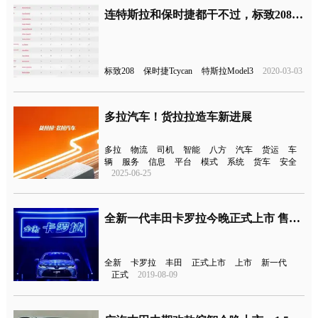
连特斯拉和保时捷都干不过，标致208获得2020年度汽车大奖
标致208
保时捷Tcycan
特斯拉Model3
2020-03-03
多拉汽车！货拉拉造车新进展
多拉
物流
司机
智能
八方
汽车
货运
车
辆
服务
信息
平台
模式
系统
货车
安全
2025-06-25
全新一代丰田卡罗拉今晚正式上市 售价区间为11.98-15.98万元
全新
卡罗拉
丰田
正式上市
上市
新一代
正式
2019-08-09