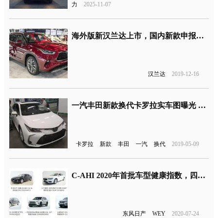
力
2025-11-07
海外版新汉兰达上市，国内新款申报图曝光
汉兰达
2019-12-16
一汽丰田新款换代卡罗拉实车图曝光 将于今年8月上市
卡罗拉
新款
丰田
一汽
换代
2019-05-09
C-AHI 2020年首批车型健康指数，四款主流合资车型上榜
东风日产
WEY
2020-07-24