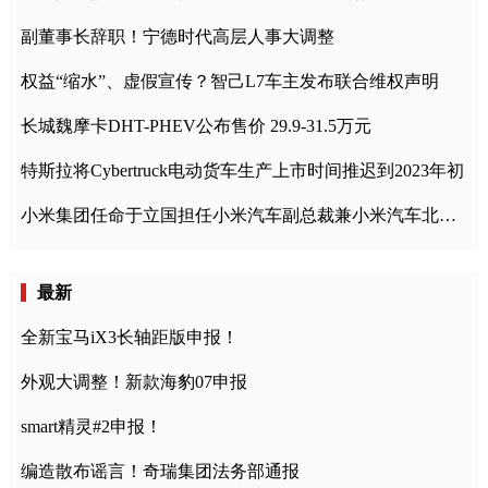
副董事长辞职！宁德时代高层人事大调整
权益“缩水”、虚假宣传？智己L7车主发布联合维权声明
长城魏摩卡DHT-PHEV公布售价 29.9-31.5万元
特斯拉将Cybertruck电动货车生产上市时间推迟到2023年初
小米集团任命于立国担任小米汽车副总裁兼小米汽车北京总部政委
最新
全新宝马iX3长轴距版申报！
外观大调整！新款海豹07申报
smart精灵#2申报！
编造散布谣言！奇瑞集团法务部通报