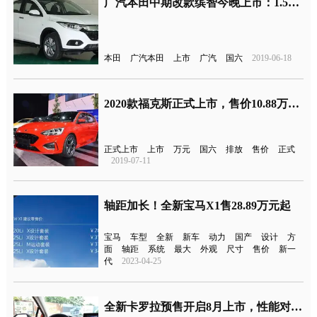
广汽本田中期改款缤智今晚上市：1.5T+CVT、满足国六标准
本田
广汽本田
上市
广汽
国六
2019-06-18
2020款福克斯正式上市，售价10.88万元起，满足国六排放
正式上市
上市
万元
国六
排放
售价
正式
2019-07-11
轴距加长！全新宝马X1售28.89万元起
宝马
车型
全新
新车
动力
国产
设计
方
面
轴距
系统
最大
外观
尺寸
售价
新一
代
2023-04-25
全新卡罗拉预售开启8月上市，性能对标轩逸和朗逸