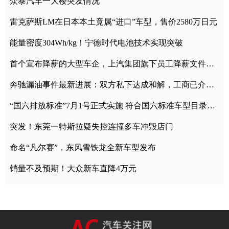
众泰汽车一大楼突发情况
雷克萨斯LM在日本本土竟属“进口”车型，售价2580万日元
能量密度304Wh/kg！宁德时代电池技术实现突破
首个宣布降薪的大型车企，上汽集团旗下员工降薪文件曝光
奔驰漏油事件最新进展：双方私下达成和解，工商已介入调查
“国六排放标准”7月1号正式实施 符合国六标准车型目录一览
突发！东莞一特斯拉疑失控连撞多车冲毁店门
命名“凡尔赛”，东风雪铁龙全新车型发布
销量不及预期！大众新车直降4万元