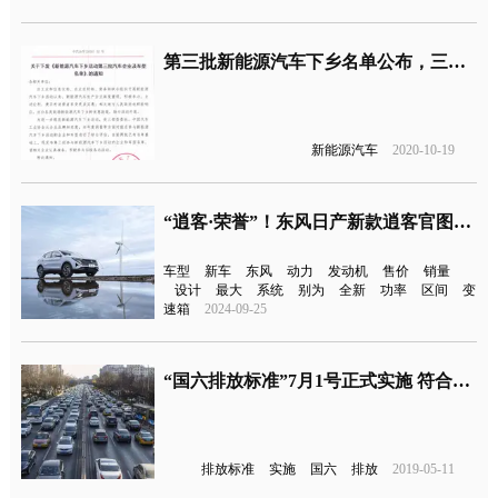
第三批新能源汽车下乡名单公布，三批累计61款车型
新能源汽车
2020-10-19
“逍客·荣誉”！东风日产新款逍客官图发布
车型
新车
东风
动力
发动机
售价
销量
设计
最大
系统
别为
全新
功率
区间
变
速箱
2024-09-25
“国六排放标准”7月1号正式实施 符合国六标准车型目录一览
排放标准
实施
国六
排放
2019-05-11