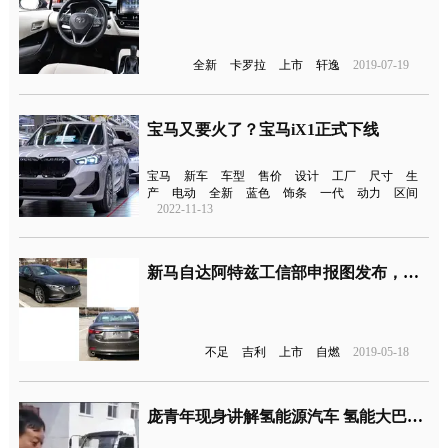
全新
卡罗拉
上市
轩逸
2019-07-19
宝马又要火了？宝马iX1正式下线
宝马
新车
车型
售价
设计
工厂
尺寸
生
产
电动
全新
蓝色
饰条
一代
动力
区间
2022-11-13
新马自达阿特兹工信部申报图发布，将于本年8月份正式上市
不足
吉利
上市
自燃
2019-05-18
庞青年现身讲解氢能源汽车 氢能大巴早已釆购使用