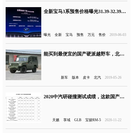
全新宝马3系预售价格曝光31.39-32.39万元 6月22日上市
曝光
全新
宝马
预售
万元
售价
2019-06-03
能买到最便宜的国产硬派越野车，北汽制造勇士新车型上市
新车
版本
皮卡
北汽
2019-05-26
2020中汽研碰撞测试成绩，这款国产车型评分最低
天籁
享域
GLB
宝骏RM-5
2020-11-22