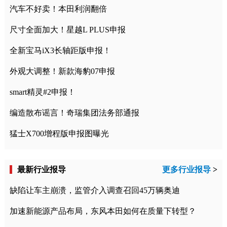
汽车不好卖！本田利润翻倍
尺寸全面加大！星越L PLUS申报
全新宝马iX3长轴距版申报！
外观大调整！新款海豹07申报
smart精灵#2申报！
编造散布谣言！奇瑞集团法务部通报
猛士X700增程版申报图曝光
最新行业报导
更多行业报导
>
缺陷让车主崩溃，监管介入调查召回45万辆奥迪
加速新能源产品布局，东风本田如何在质量下转型？