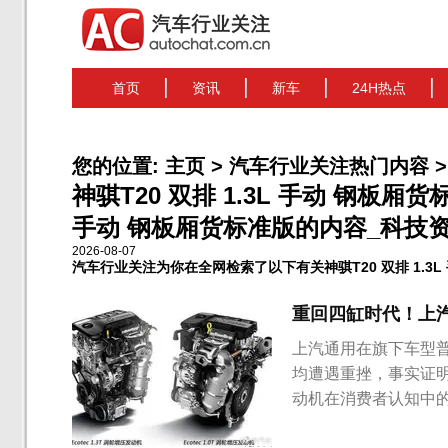
首页
资讯
新车
24H热点
您的位置:
主页
>
汽车行业关注热门内容
>
神骐T20 双排 1.3L 手动 钢板厢货
手动 钢板厢货标准版的内容_科技资讯头
2026-08-07
汽车行业关注为你在全网检索了以下有关神骐T20 双排 1.3
重回四缸时代！上汽
上汽通用在旗下车型普及
均遭遇重挫，事实证
动机在消费者认知中的
克、雪佛兰、凯迪拉克