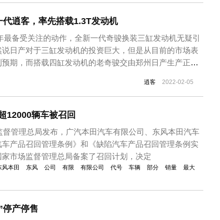
代逍客，率先搭载1.3T发动机
1年最备受关注的动作，全新一代奇骏换装三缸发动机无疑引
然说日产对于三缸发动机的投资巨大，但是从目前的市场表
到预期，而搭载四缸发动机的老奇骏交由郑州日产生产正是
是三缸发动机不被中国市场认可。对于其它日产产品，更担
逍客
2022-02-05
产逍客，是否也会换装三缸发动机，毕竟奇骏在换装四缸发
逍客成为了东风日产SUV...
超12000辆车被召回
场监督管理总局发布，广汽本田汽车有限公司、东风本田汽车
汽车产品召回管理条例》和《缺陷汽车产品召回管理条例实
国家市场监督管理总局备案了召回计划，决定
东风本田
东风
公司
有限
有限公司
代号
车辆
部分
销量
最大
”停产停售