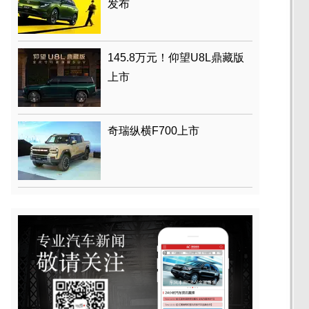
发布
145.8万元！仰望U8L鼎藏版
上市
奇瑞纵横F700上市