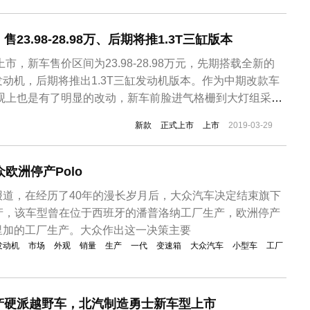
型轿车中的主力车型，动力配置上只有1.0T/1.3T两款三
3.98-28.98万、后期将推1.3T三缸版本
上市，新车售价区间为23.98-28.98万元，先期搭载全新的
压发动机，后期将推出1.3T三缸发动机版本。作为中期改款车
外观上也是有了明显的改动，新车前脸进气格栅到大灯组采用
，雾灯区域也采用了比较个性化的设计，侧面看，新车也采
新款
正式上市
上市
2019-03-29
尾部型设计也是采用最新家族风格，尾灯造型又很大变化，
。...
欧洲停产Polo
报道，在经历了40年的漫长岁月后，大众汽车决定结束旗下
生产，该车型曾在位于西班牙的潘普洛纳工厂生产，欧洲停产
里加的工厂生产。大众作出这一决策主要
发动机
市场
外观
销量
生产
一代
变速箱
大众汽车
小型车
工厂
产硬派越野车，北汽制造勇士新车型上市