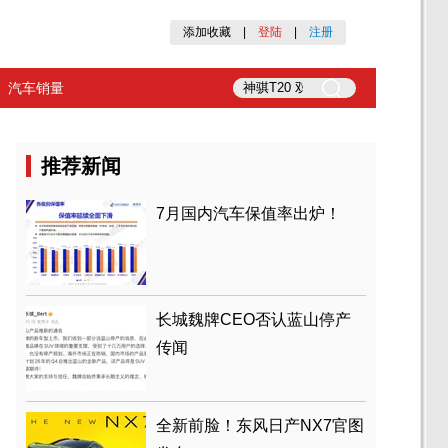
添加收藏
|
登陆
|
注册
汽车销量
推荐新闻
7月国内汽车保值率出炉！
长城魏牌CEO否认蓝山停产
传闻
全新前脸！东风日产NX7官图