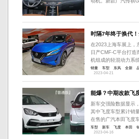
动机。新款广汽传祺G
了更大尺寸的前格栅
不少。两侧的LED大
相比凌厉了不少。尺寸
时隔7年终于换代
在2023上海车展上
日产CMF-C平台打
机组成的轻混动力系
销量
车型
东风
全新
2023-04-21
能爆？中期改款飞
新车交强险数据显示，2
其中飞度车型累计销量为
在售的广汽本田飞度
车型
新车
飞度
本田
2023-04-16