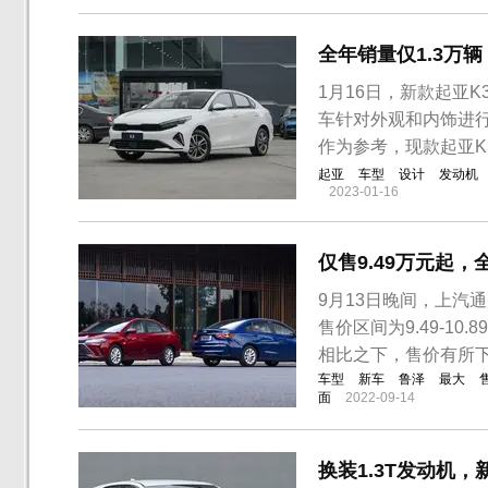
阻后，上汽通用考虑在国
全年销量仅1.3万
1月16日，新款起亚
车针对外观和内饰进行
作为参考，现款起亚K3售
起亚
车型
设计
发动机
2023-01-16
仅售9.49万元起
9月13日晚间，上汽
售价区间为9.49-10
相比之下，售价有所
车型
新车
鲁泽
最大
面
2022-09-14
换装1.3T发动机