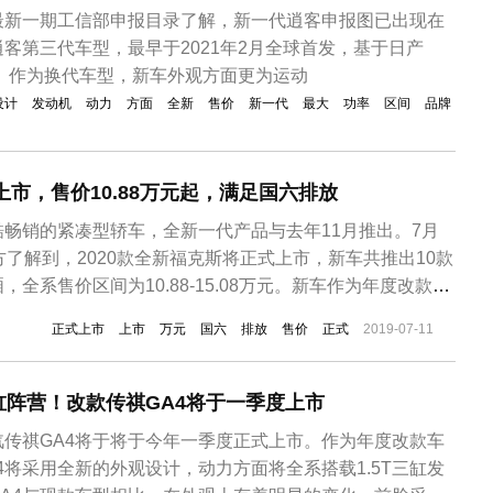
最新一期工信部申报目录了解，新一代逍客申报图已出现在
客第三代车型，最早于2021年2月全球首发，基于日产
得。作为换代车型，新车外观方面更为运动
设计
发动机
动力
方面
全新
售价
新一代
最大
功率
区间
品牌
上市，售价10.88万元起，满足国六排放
畅销的紧凑型轿车，全新一代产品与去年11月推出。7月
方了解到，2020款全新福克斯将正式上市，新车共推出10款
全系售价区间为10.88-15.08万元。新车作为年度改款，
外观基本没有变化，不过针对基本款车型进行了升级，加入了
正式上市
上市
万元
国六
排放
售价
正式
2019-07-11
件。这个外观运动套件体现到细节方面包括了黑色蜂窝状前
排...
缸阵营！改款传祺GA4将于一季度上市
传祺GA4将于将于今年一季度正式上市。作为年度改款车
4将采用全新的外观设计，动力方面将全系搭载1.5T三缸发