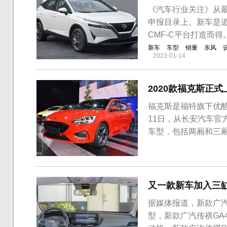
《汽车行业关注》从
申报目录上。新车是逍
CMF-C平台打造而
新车
车型
销量
东风
2023-01-14
2020款福克斯正式
福克斯是福特旗下优酷
11日，从长安汽车官
车型，包括两厢和三厢，
2020款福克斯车型
更加运动化的外观套
格栅、车身下部包围、双
又一款新车加入三
据媒体报道，新款广汽
型，新款广汽传祺GA