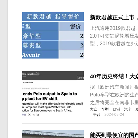
鲁泽是目前上汽通用紧凑
缸发动机在使用，为...
新款君越正式上市，售2
上汽通用2019款君越
2.0T可变缸涡轮增
型，2019款君越在
了镀锘格条进行包裹
用了溜背式设计，而
地步采用了双排气管布局
40年历史终结！大众
据《欧洲汽车新闻》
Polo车型在欧洲的
之后将完全在南非卡
大众
车型
欧洲
汽车
平台
2024-09-24
能买到最便宜的国