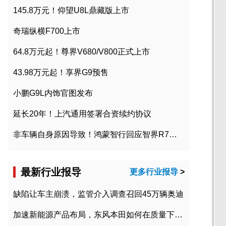
145.8万元！仰望U8L鼎藏版上市
奇瑞纵横F700上市
64.8万元起！尊界V680/V800正式上市
43.98万元起！享界G9预售
小鹏G9L内饰官图发布
延长20年！上汽通用签署合资续约协议
非车辆自身原因导致！鸿蒙智行回应智界R7起火事故
最新行业报导
更多行业报导
>
缺陷让车主崩溃，监管介入调查召回45万辆奥迪
加速新能源产品布局，东风本田如何在质量下转型？