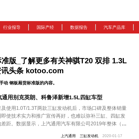
行业报导
国际产经
数据报告
汽车产品库
标准版_了解更多有关神骐T20 双排 1.3L
条 kotoo.com
L 手动 钢板厢货标准版的内容。
通用别克英朗、科鲁泽新增1.5L四缸车型
使用1.0T/1.3T两款三缸发动机后，市场口碑及整体销量
明即使技术实力和推广宣传再好，也难以弥补三缸、四缸发
差距。数据显示，上汽通用汽车有限公司2019年整体（别
）销量为160万辆，同比下降18.8%。别克英朗和雪佛兰科
上汽通用
三缸发动机
2020-01-17