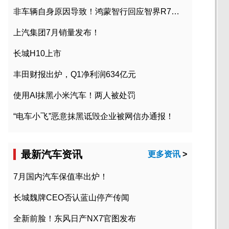
非车辆自身原因导致！鸿蒙智行回应智界R7起火事故
上汽集团7月销量发布！
长城H10上市
丰田财报出炉，Q1净利润634亿元
使用AI抹黑小米汽车！两人被处罚
“电车小飞”恶意抹黑诋毁企业被网信办通报！
最新汽车资讯
更多资讯
>
7月国内汽车保值率出炉！
长城魏牌CEO否认蓝山停产传闻
全新前脸！东风日产NX7官图发布