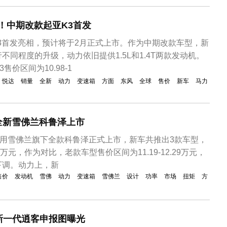
内在推行“三缸机”搭载计划的...
辆！中期改款起亚K3首发
K3首发亮相，预计将于2月正式上市。作为中期改款车型，新
不同程度的升级，动力依旧提供1.5L和1.4T两款发动机。
价区间为10.98-1
悦达
销量
全新
动力
变速箱
方面
东风
全球
售价
新车
马力
，全新雪佛兰科鲁泽上市
通用雪佛兰旗下全款科鲁泽正式上市，新车共推出3款车型，
.89万元，作为对比，老款车型售价区间为11.19-12.29万元，
下调。动力上，新
售价
发动机
雪佛
动力
变速箱
雪佛兰
设计
功率
市场
扭矩
方
，新一代逍客申报图曝光