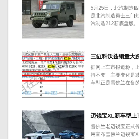
5月25日，北汽制造
是北汽制造勇士三门短
汽制造212新底盘版
短轴（汽油）版采用
构上更短，2.4米的
载2.0T涡轮增压发动机
三缸科沃兹销量大跌
据网上车市报道称，
持不变，主要变化是减
车型正是雪佛兰在售的
减产16万辆/年，锐
称：“我们确实对工
量的减产，但绝对没有9
迈锐宝XL新车型上市：
雪佛兰老迈锐宝正式
用宣布雪佛兰迈锐宝XL