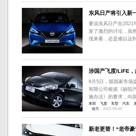
东风日产将引入新一
要说东风日产在202
发了激烈的讨论，虽
现来看，还是难以达
说明了这一点，那就
心的是即将换代的日
动机后销量持续低迷，而
涉国产飞度/LIFE，
8月5日，据国家市
有限公司根据《缺陷
施办法》的要求，向
本田
飞度
车型
汽车
动力
2022-08-05
新老更替！“老帝豪