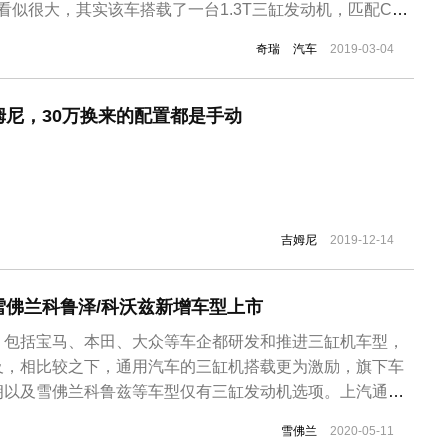
字看似很大，其实该车搭载了一台1.3T三缸发动机，匹配CVT
准。目前迈锐宝XL 全系车型售价为15.49-26.99万元，
奇瑞
汽车
2019-03-04
余分别搭载1.5T、2.0T、2.5L发动机及1.8L混...
尼，30万换来的配置都是手动
吉姆尼
2019-12-14
雪佛兰科鲁泽/科沃兹新增车型上市
，包括宝马、本田、大众等车企都研发和推进三缸机车型，
及，相比较之下，通用汽车的三缸机搭载更为激励，旗下车
朗以及雪佛兰科鲁兹等车型仅有三缸发动机选项。上汽通用
发动机后，市场口碑以及销量出现了严重的下滑，即便是技
雪佛兰
2020-05-11
弥补消费者对三缸发动机的偏见。在中国市场推广三缸机受