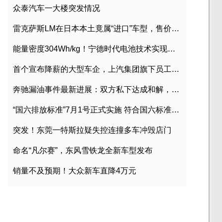
众泰汽车一大楼突发情况
雷克萨斯LM在日本本土竟属“进口”车型，售价2580万日元
能量密度304Wh/kg！宁德时代电池技术实现突破
首个宣布降薪的大型车企，上汽集团旗下员工降薪文件曝光
奔驰漏油事件最新进展：双方私下达成和解，工商已介入调查
“国六排放标准”7月1号正式实施 符合国六标准车型目录一览
突发！东莞一特斯拉疑失控连撞多车冲毁店门
命名“凡尔赛”，东风雪铁龙全新车型发布
销量不及预期！大众新车直降4万元