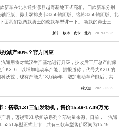
四款新车在北京通州漷县越野基地正式亮相。四款新车分别
轴距版、勇士双排皮卡3350轴距版、锐铃3350轴距版、北
。下面我们就两款勇士的改款车型讲一下。 新款的勇士三门
三门短轴的设计，相比常规的勇士车型特点在车身尺寸和结
新车
版本
皮卡
北汽
2019-05-26
轴距的紧凑车身令该车型拥有更好接近和离去角。动力方面搭
搭配6速...
欲减产90%？官方回应
上汽通用将对武汉生产基地进行升级，技改后工厂总产能保
产K216，以增加电动车产能。据报道称，代号为K216的
科沃兹，现有产能为18万辆/年，增加电动车产能后，其将
减近90%。针对以上报道，上汽通用相关负责人回应媒体
科沃兹
2021-12-29
厂进行了改造，为了增加电动车产能相应的对科沃兹进行了少
0%那么多，这...
搭载1.3T三缸发动机，售价15.49-17.49万元
停产后，迈锐宝XL承担该系列全部销量来源。日前，上汽通
 535T车型正式上市，共有三款车型售价区间为15.49-