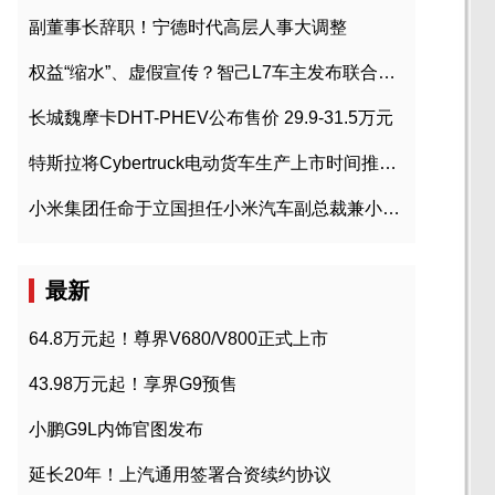
副董事长辞职！宁德时代高层人事大调整
权益“缩水”、虚假宣传？智己L7车主发布联合维权声明
长城魏摩卡DHT-PHEV公布售价 29.9-31.5万元
特斯拉将Cybertruck电动货车生产上市时间推迟到2023年初
小米集团任命于立国担任小米汽车副总裁兼小米汽车北京总部政委
最新
64.8万元起！尊界V680/V800正式上市
43.98万元起！享界G9预售
小鹏G9L内饰官图发布
延长20年！上汽通用签署合资续约协议