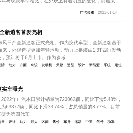
A4与现款车型相比，在外观上有着明显的变化，前脸采用
设计，格栅内部采用新样式并进行熏黑处理，看起来年轻了
广汽传祺
2021-01-14
灯也有所调整，前保险杠雾灯区域也改成了进气口，较现款
方面，新车长宽高分...
！全新逍客首发亮相
，东风日产全新逍客正式亮相。作为换代车型，全新逍客基于
造而来，外观造型更加年轻运动，动力上换装由1.3T四缸发动
统，预计将于8月上市。作为参考
品牌
动力
方面
奇骏
发动机
天籁
造型
设计
新能源
系统
定位
度实车曝光
022年广汽本田累计销量为723062辆，同比下滑5.48%，
63377辆，同比下滑33.74%，占总销量的8.77%。目前
车型为第四代车
销量
设计
动力
最大
区间
售价
车身
运动
中期
代号
功率